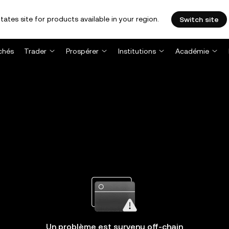
tates site for products available in your region.
Switch site
chés
Trader
Prospérer
Institutions
Académie
Un problème est survenu off-chain