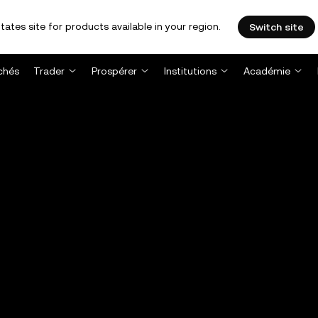
tates site for products available in your region.
Switch site
chés
Trader
Prospérer
Institutions
Académie