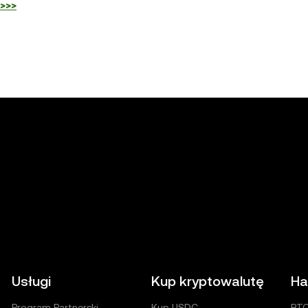
>>>
Usługi
Kup kryptowalutę
Ha
Program Partnerski
Kup USDC
BT