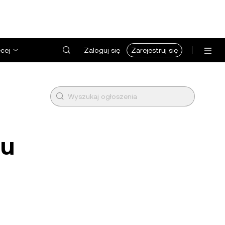
cej
Zaloguj się
Zarejestruj się
lu