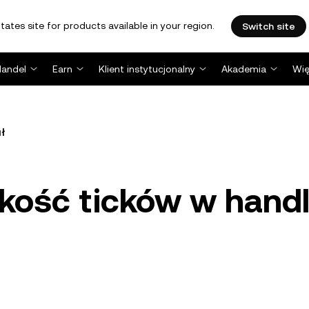
tates site for products available in your region.
Switch site
Handel
Earn
Klient instytucjonalny
Akademia
Wię
ł
kość ticków w hand