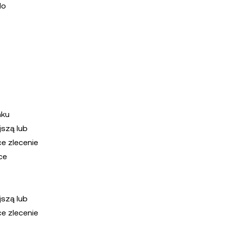
do
nku
jszą lub
ce zlecenie
ce
jszą lub
ce zlecenie