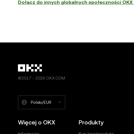
Dołącz do innych globalnych społeczności OKX 
©2017 - 2026 OKX.COM
Polski/EUR
Więcej o OKX
Produkty
Informacje
Kup kryptowalutę