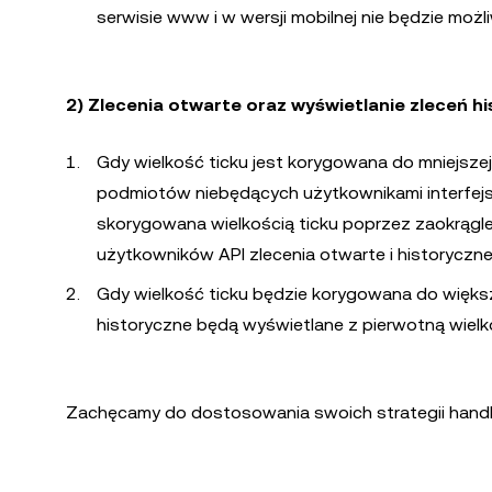
serwisie www i w wersji mobilnej nie będzie możli
2) Zlecenia otwarte oraz wyświetlanie zleceń h
Gdy wielkość ticku jest korygowana do mniejszej
podmiotów niebędących użytkownikami interfejsu
skorygowana wielkością ticku poprzez zaokrąglen
użytkowników API zlecenia otwarte i historyczne
Gdy wielkość ticku będzie korygowana do większej
historyczne będą wyświetlane z pierwotną wielko
Zachęcamy do dostosowania swoich strategii hand