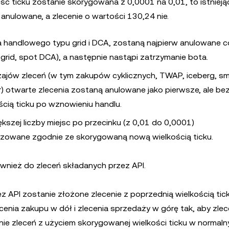
ość ticku zostanie skorygowana z 0,0001 na 0,01, to istnieją
anulowane, a zlecenie o wartości 130,24 nie.
a handlowego typu grid i DCA, zostaną najpierw anulowane c
n grid, spot DCA), a następnie nastąpi zatrzymanie bota.
ajów zleceń (w tym zakupów cyklicznych, TWAP, iceberg, sm
igger) otwarte zlecenia zostaną anulowane jako pierwsze, ale b
cią ticku po wznowieniu handlu.
szej liczby miejsc po przecinku (z 0,01 do 0,0001)
realizowane zgodnie ze skorygowaną nową wielkością ticku.
nież do zleceń składanych przez API.
rzez API zostanie złożone zlecenie z poprzednią wielkością tic
cenia zakupu w dół i zlecenia sprzedaży w górę tak, aby zlec
ie zleceń z użyciem skorygowanej wielkości ticku w normal