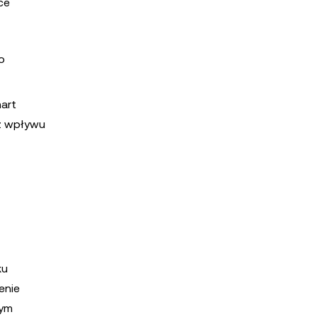
ce
o
art
ez wpływu
ku
enie
nym