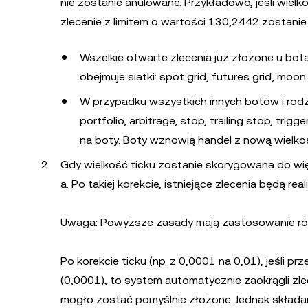
nie zostanie anulowane. Przykładowo, jeśli wielk
zlecenie z limitem o wartości 130,2442 zostanie 
Wszelkie otwarte zlecenia już złożone u bot
obejmuje siatki: spot grid, futures grid, moo
W przypadku wszystkich innych botów i rodz
portfolio, arbitrage, stop, trailing stop, tr
na boty. Boty wznowią handel z nową wielkoś
Gdy wielkość ticku zostanie skorygowana do więk
a. Po takiej korekcie, istniejące zlecenia będą 
Uwaga: Powyższe zasady mają zastosowanie rów
Po korekcie ticku (np. z 0,0001 na 0,01), jeśli p
(0,0001), to system automatycznie zaokrągli zle
mogło zostać pomyślnie złożone. Jednak składan