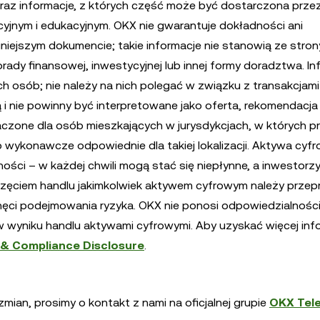
 informacje, z których część może być dostarczona przez
acyjnym i edukacyjnym. OKX nie gwarantuje dokładności ani
iniejszym dokumencie; takie informacje nie stanowią ze stro
rady finansowej, inwestycyjnej lub innej formy doradztwa. In
 osób; nie należy na nich polegać w związku z transakcjami
i nie powinny być interpretowane jako oferta, rekomendacja 
naczone dla osób mieszkających w jurysdykcjach, w których p
b wykonawcze odpowiednie dla takiej lokalizacji. Aktywa cyf
ności – w każdej chwili mogą stać się niepłynne, a inwestor
poczęciem handlu jakimkolwiek aktywem cyfrowym należy prze
chęci podejmowania ryzyka. OKX nie ponosi odpowiedzialności
w wyniku handlu aktywami cyfrowymi. Aby uzyskać więcej info
 & Compliance Disclosure
.
ian, prosimy o kontakt z nami na oficjalnej grupie
OKX Tel