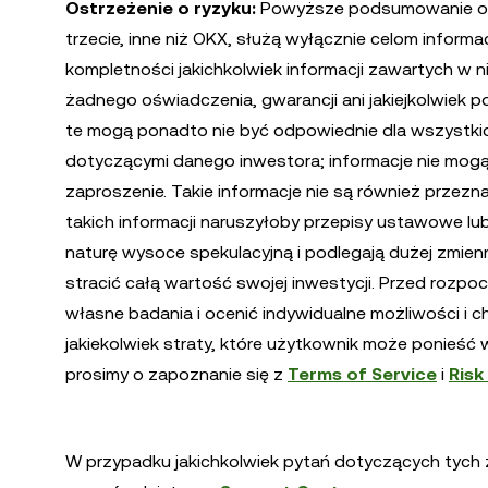
Ostrzeżenie o ryzyku:
Powyższe podsumowanie oraz
trzecie, inne niż OKX, służą wyłącznie celom inform
kompletności jakichkolwiek informacji zawartych w n
żadnego oświadczenia, gwarancji ani jakiejkolwiek po
te mogą ponadto nie być odpowiednie dla wszystkich
dotyczącymi danego inwestora; informacje nie mogą 
zaproszenie. Takie informacje nie są również przez
takich informacji naruszyłoby przepisy ustawowe lu
naturę wysoce spekulacyjną i podlegają dużej zmien
stracić całą wartość swojej inwestycji. Przed roz
własne badania i ocenić indywidualne możliwości i 
jakiekolwiek straty, które użytkownik może ponieść 
prosimy o zapoznanie się z
Terms of Service
i
Risk
W przypadku jakichkolwiek pytań dotyczących tych zm