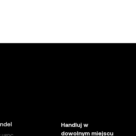
ndel
Handluj w
dowolnym miejscu
C USDC