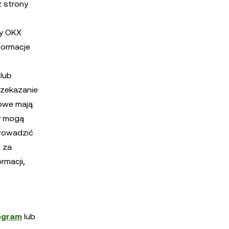
 strony
ny OKX
formacje
lub
rzekazanie
rowe mają
zy mogą
prowadzić
 za
rmacji,
egram
lub