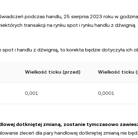
oświadczeń podczas handlu, 25 sierpnia 2023 roku w godzin
iektórych transakcji na rynku spot i rynku handlu z dźwignią
 spot i handlu z dźwignią, to korekta będzie dotyczyła ich o
Wielkość ticku (przed)
Wielkość ticku 
0,001
0,0001
ndlowej dotkniętej zmianą, zostanie tymczasowo zawies
ulowanie zleceń dla pary handlowej dotkniętej zmianą nie bę