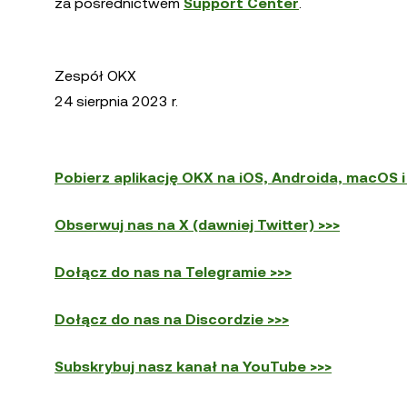
za pośrednictwem
Support Center
.
Zespół OKX
24 sierpnia 2023 r.
Pobierz aplikację OKX na iOS, Androida, macOS 
Obserwuj nas na X (dawniej Twitter) >>>
Dołącz do nas na Telegramie >>>
Dołącz do nas na Discordzie >>>
Subskrybuj nasz kanał na YouTube >>>