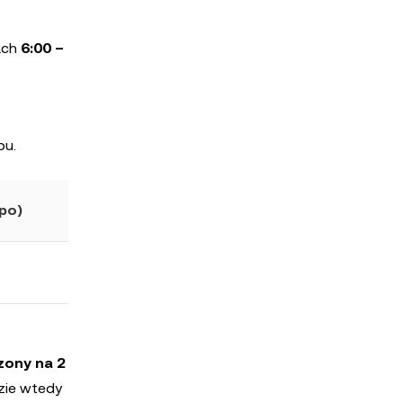
ach
6:00 –
bu.
(po)
zony na 2
dzie wtedy