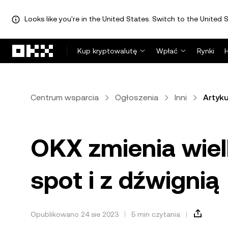
Looks like you're in the United States. Switch to the United S
Przejdź do głównej treści
Kup kryptowalutę
Wpłać
Rynki
Centrum wsparcia
Ogłoszenia
Inni
Artyku
OKX zmienia wiel
spot i z dźwignią
Opublikowano 24 sie 2023
5 min czytania