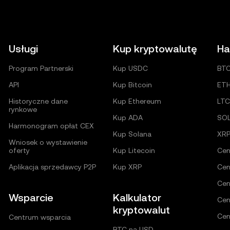
Usługi
Kup kryptowalutę
Ha
Program Partnerski
Kup USDC
BT
API
Kup Bitcoin
ET
Historyczne dane
Kup Ethereum
LTC
rynkowe
Kup ADA
SO
Harmonogram opłat CEX
Kup Solana
XR
Wniosek o wystawienie
oferty
Kup Litecoin
Cen
Aplikacja sprzedawcy P2P
Kup XRP
Cen
Cen
Wsparcie
Kalkulator
Cen
kryptowalut
Cen
Centrum wsparcia
BTC na USD