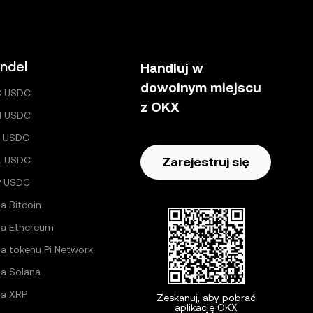
ndel
Handluj w
dowolnym miejscu
C USDC
z OKX
H USDC
 USDC
L USDC
Zarejestruj się
P USDC
a Bitcoin
a Ethereum
a tokenu Pi Network
a Solana
a XRP
Zeskanuj, aby pobrać
aplikację OKX