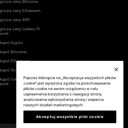
gnoza ceny Bitcoina
gnoza ceny Ethereum
gnoza ceny XRP
gnoza ceny tokenu Pi
work
 kupić krypto
 kupić Bitcoina
 kupić Ethereum
 kupić Solanę
Poprzez kliknięcie na „Akceptacja wszystkich plików
 kupić token Pi
cookie” jest wyrażona zgoda na przechowywanie
work
plików cookie na swoim urządzeniu w celu
usprawnienia korzystania z nawigacji strony,
analizowania wykorzystania strony i wsparcia
naszych działań marketingowych.
Akceptuj wszystkie pliki cookie