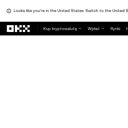
Looks like you're in the United States. Switch to the United S
Przejdź do głównej treści
Kup kryptowalutę
Wpłać
Rynki