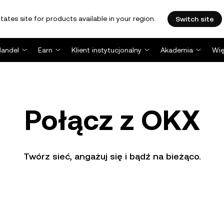
tates site for products available in your region.
Switch site
Handel
Earn
Klient instytucjonalny
Akademia
Wię
Połącz z OKX
Twórz sieć, angażuj się i bądź na bieżąco.