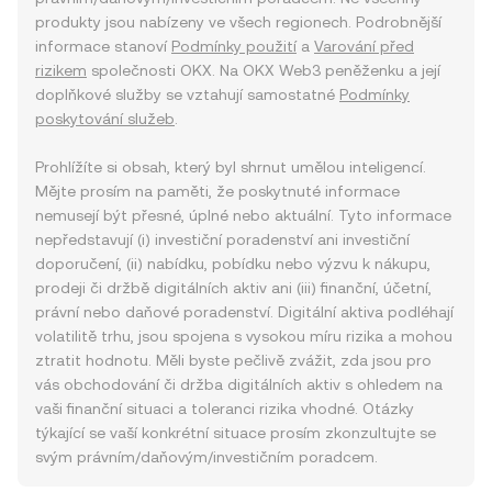
produkty jsou nabízeny ve všech regionech. Podrobnější
informace stanoví
Podmínky použití
a
Varování před
rizikem
společnosti OKX. Na OKX Web3 peněženku a její
doplňkové služby se vztahují samostatné
Podmínky
poskytování služeb
.
Prohlížíte si obsah, který byl shrnut umělou inteligencí.
Mějte prosím na paměti, že poskytnuté informace
nemusejí být přesné, úplné nebo aktuální. Tyto informace
nepředstavují (i) investiční poradenství ani investiční
doporučení, (ii) nabídku, pobídku nebo výzvu k nákupu,
prodeji či držbě digitálních aktiv ani (iii) finanční, účetní,
právní nebo daňové poradenství. Digitální aktiva podléhají
volatilitě trhu, jsou spojena s vysokou míru rizika a mohou
ztratit hodnotu. Měli byste pečlivě zvážit, zda jsou pro
vás obchodování či držba digitálních aktiv s ohledem na
vaši finanční situaci a toleranci rizika vhodné. Otázky
týkající se vaší konkrétní situace prosím zkonzultujte se
svým právním/daňovým/investičním poradcem.