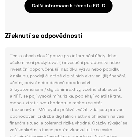
Další informace k tématu EGLD
Zřeknutí se odpovědnosti
Tento obsah slouží pouze pro informační účely. Jeho
účelem není poskytovat (i) investiční poradenství nebo
investiční doporučení, (ii) nabídku, výzvu nebo pobídku
k nákupu, prodeji či držbě digitálních aktiv ani (iii) finanční,
účetní, právní nebo daňové poradenství.
S kryptoměnami / digitálními aktivy, včetně stablecoinů
a NFT, se pojí vysoká míra rizika, podléhají volatilitě trhu,
mohou ztratit svou hodnotu a mohou se stát
i bezcennými. Měli byste pečlivě zvážit, zda jsou pro vás
obchodování či držba digitálních aktiv s ohledem na vaši
finanční situaci a toleranci rizika vhodné. Otázky týkající se
vaší konkrétní situace prosím zkonzultujte se svým
právním/daňovým/investičním poradcem. Ne všechny