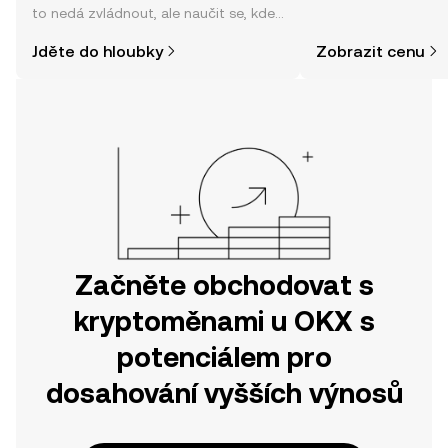
to nedá zvládnout, ale naučit se, kde
zpráv a dalších info
a jak nakoupit kryptoměny, může být
Jděte do hloubky
Zobrazit cenu
jednodušší, než si myslíte. Odstartujte
svou cestu v mobilní aplikaci OKX
nebo přímo zde na webu.
Začněte obchodovat s
kryptoměnami u OKX s
potenciálem pro
dosahování vyšších výnosů