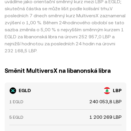
uvádíme jako orientační směnný kurz mezi LBP a EGLD;
skutečná částka se může lišit podle kolísání trhu.V
posledních 7 dnech směnný kurz MultiversX zaznamenal
zvýšení o 1,00 %. Během 24hodinového období se tato
sazba změnila o 5,00 % s nejvyšším směnným kurzem 1
EGLD za libanonská libra na úrovni 252 957,0 LBP a
nejnižší hodnotou za posledních 24 hodin na úrovni
232 168,5 LBP.
Směnit MultiversX na libanonská libra
EGLD
LBP
240 053,8 LBP
1 EGLD
1 200 269 LBP
5 EGLD