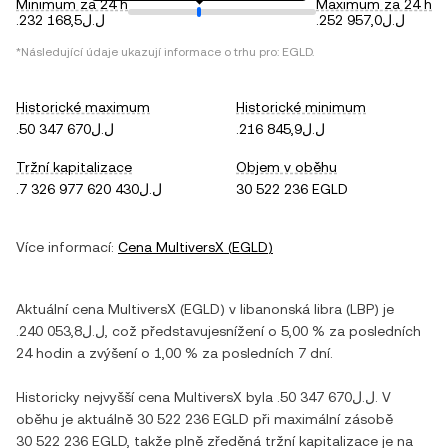
Minimum za 24 h
Maximum za 24 h
.ل.ل252 957,0
.ل.ل232 168,5
*Následující údaje ukazují informace o trhu pro:
EGLD
.
Historické maximum
Historické minimum
.ل.ل216 845,9
.ل.ل50 347 670
Tržní kapitalizace
Objem v oběhu
.ل.ل7 326 977 620 430
30 522 236 EGLD
Více informací:
Cena
MultiversX
(
EGLD
)
Aktuální cena
MultiversX
(
EGLD
) v
libanonská libra
(
LBP
) je
.ل.ل240 053,8
, což představuje
snížení
o
5,00 %
za posledních
24 hodin a
zvýšení
o
1,00 %
za posledních 7 dní.
Historicky nejvyšší cena
MultiversX
byla
.ل.ل50 347 670
. V
oběhu je aktuálně
30 522 236 EGLD
při maximální zásobě
30 522 236 EGLD
, takže plně zředěná tržní kapitalizace je na