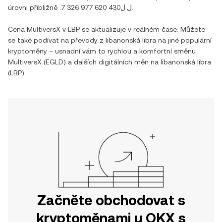
úrovni přibližně
.ل.ل7 326 977 620 430
.
Cena
MultiversX
v
LBP
se aktualizuje v reálném čase. Můžete
se také podívat na převody z
libanonská libra
na jiné populární
kryptoměny – usnadní vám to rychlou a komfortní směnu
MultiversX
(
EGLD
) a dalších digitálních měn na
libanonská libra
(
LBP
).
Začněte obchodovat s
kryptoměnami u OKX s