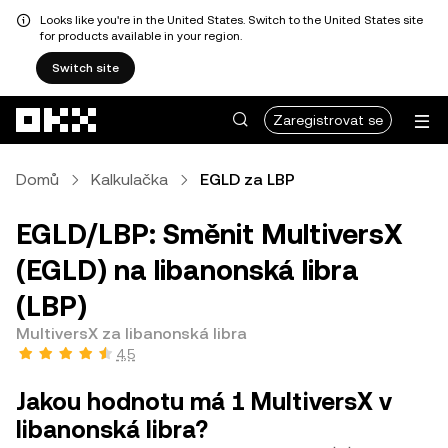
Looks like you're in the United States. Switch to the United States site
for products available in your region.
Switch site
Přeskočit na hlavní obsah
Zaregistrovat se
Domů
Kalkulačka
EGLD za LBP
EGLD/LBP: Směnit MultiversX
(EGLD) na libanonská libra
(LBP)
MultiversX za libanonská libra
4,5
Jakou hodnotu má 1 MultiversX v
libanonská libra?