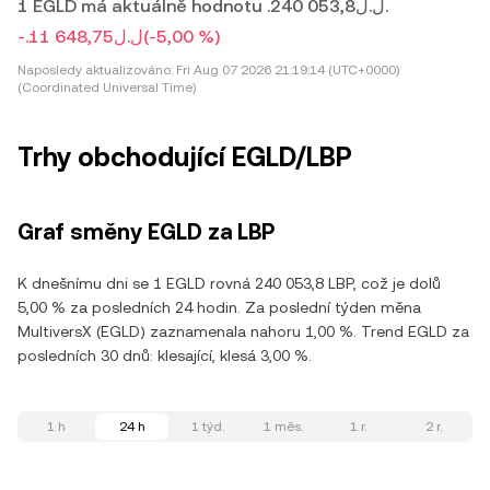
1 EGLD má aktuálně hodnotu .ل.ل240 053,8.
-.ل.ل11 648,75
(-5,00 %)
Naposledy aktualizováno:
Fri Aug 07 2026 21:19:14 (UTC+0000)
(Coordinated Universal Time)
Trhy obchodující EGLD/LBP
Graf směny EGLD za LBP
K dnešnímu dni se 1 EGLD rovná 240 053,8 LBP, což je dolů
5,00 % za posledních 24 hodin. Za poslední týden měna
MultiversX (EGLD) zaznamenala nahoru 1,00 %. Trend EGLD za
posledních 30 dnů: klesající, klesá 3,00 %.
1 h
24 h
1 týd.
1 měs.
1 r.
2 r.