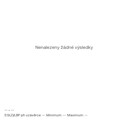
Nenalezeny žádné výsledky
-- ~ --
EGLD/LBP při uzávěrce: --
Minimum: --
Maximum: --