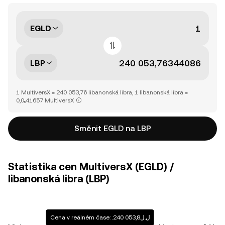
EGLD
LBP
1 MultiversX = 240 053,76 libanonská libra, 1 libanonská libra =
0,0₅41657 MultiversX
Směnit EGLD na LBP
Statistika cen MultiversX (EGLD) /
libanonská libra (LBP)
Cena v reálném čase: .ل.ل240 053,8