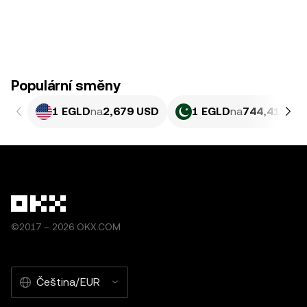
Populární směny
1 EGLD
na
2,679 USD
1 EGLD
na
744,41 PKR
©2017 – 2026 OKX.COM
Čeština/EUR