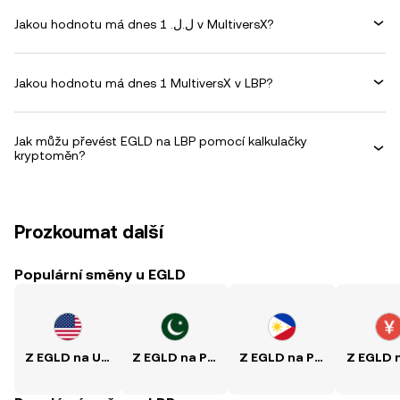
Jakou hodnotu má dnes 1 .ل.ل v MultiversX?
Jakou hodnotu má dnes 1 MultiversX v LBP?
Jak můžu převést EGLD na LBP pomocí kalkulačky
kryptoměn?
Prozkoumat další
Populární směny u EGLD
Z EGLD na USD
Z EGLD na PKR
Z EGLD na PHP