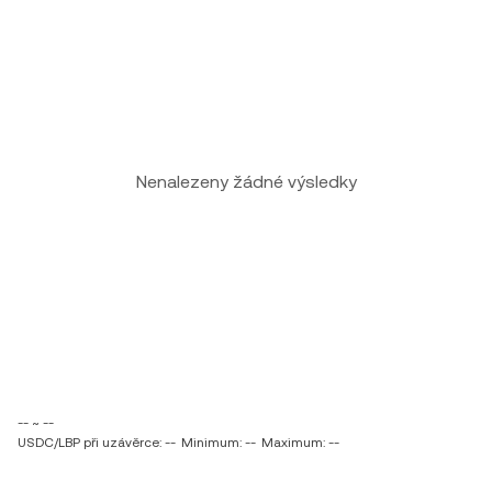
Nenalezeny žádné výsledky
-- ~ --
USDC/LBP při uzávěrce: --
Minimum: --
Maximum: --