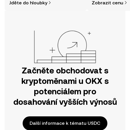
Jděte do hloubky
Zobrazit cenu
jednodušší, než si myslíte. Odstartujte
svou cestu v mobilní aplikaci OKX
nebo přímo zde na webu.
Začněte obchodovat s
kryptoměnami u OKX s
potenciálem pro
dosahování vyšších výnosů
Další informace k tématu USDC