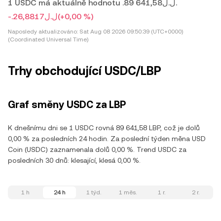
1 USDC má aktuálně hodnotu .ل.ل89 641,58.
-.ل.ل26,8817
(+0,00 %)
Naposledy aktualizováno:
Sat Aug 08 2026 09:50:39 (UTC+0000)
(Coordinated Universal Time)
Trhy obchodující USDC/LBP
Graf směny USDC za LBP
K dnešnímu dni se 1 USDC rovná 89 641,58 LBP, což je dolů
0,00 % za posledních 24 hodin. Za poslední týden měna USD
Coin (USDC) zaznamenala dolů 0,00 %. Trend USDC za
posledních 30 dnů: klesající, klesá 0,00 %.
1 h
24 h
1 týd.
1 měs.
1 r.
2 r.