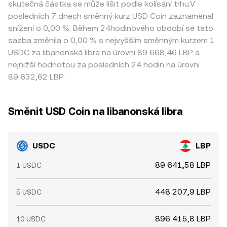
skutečná částka se může lišit podle kolísání trhu.V
posledních 7 dnech směnný kurz USD Coin zaznamenal
snížení o 0,00 %. Během 24hodinového období se tato
sazba změnila o 0,00 % s nejvyšším směnným kurzem 1
USDC za libanonská libra na úrovni 89 668,46 LBP a
nejnižší hodnotou za posledních 24 hodin na úrovni
89 632,62 LBP.
Směnit USD Coin na libanonská libra
USDC
LBP
89 641,58 LBP
1 USDC
448 207,9 LBP
5 USDC
896 415,8 LBP
10 USDC