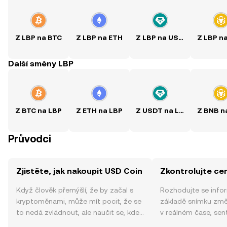
Z LBP na BTC
Z LBP na ETH
Z LBP na USDT
Z LBP n
Další směny LBP
Z BTC na LBP
Z ETH na LBP
Z USDT na LBP
Z BNB n
Průvodci
Zjistěte, jak nakoupit USD Coin
Zkontrolujte ce
Když člověk přemýšlí, že by začal s
Rozhodujte se info
kryptoměnami, může mít pocit, že se
základě snímku zm
to nedá zvládnout, ale naučit se, kde
v reálném čase, sen
a jak nakoupit kryptoměny, může být
zpráv a dalších info