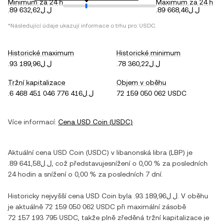
Minimum za 24 h
Maximum za 24 h
.ل.ل89 668,46
.ل.ل89 632,62
*Následující údaje ukazují informace o trhu pro:
USDC
.
Historické maximum
Historické minimum
.ل.ل78 360,22
.ل.ل93 189,96
Tržní kapitalizace
Objem v oběhu
.ل.ل6 468 451 046 776 416
72 159 050 062 USDC
Více informací:
Cena
USD Coin
(
USDC
)
Aktuální cena
USD Coin
(
USDC
) v
libanonská libra
(
LBP
) je
.ل.ل89 641,58
, což představuje
snížení
o
0,00 %
za posledních
24 hodin a
snížení
o
0,00 %
za posledních 7 dní.
Historicky nejvyšší cena
USD Coin
byla
.ل.ل93 189,96
. V oběhu
je aktuálně
72 159 050 062 USDC
při maximální zásobě
72 157 193 795 USDC
, takže plně zředěná tržní kapitalizace je