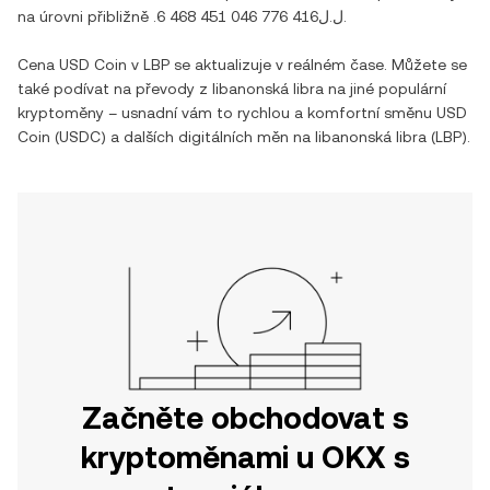
na úrovni přibližně
.ل.ل6 468 451 046 776 416
.
Cena
USD Coin
v
LBP
se aktualizuje v reálném čase. Můžete se
také podívat na převody z
libanonská libra
na jiné populární
kryptoměny – usnadní vám to rychlou a komfortní směnu
USD
Coin
(
USDC
) a dalších digitálních měn na
libanonská libra
(
LBP
).
Začněte obchodovat s
kryptoměnami u OKX s