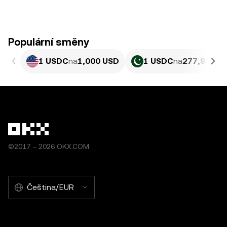
Populární směny
1 USDC
na
1,000 USD
1 USDC
na
277,98 PK
©2017 – 2026 OKX.COM
Čeština/EUR