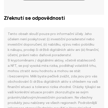
Zřeknutí se odpovědnosti
Tento obsah slouží pouze pro informační účely. Jeho
účelem není poskytovat (i) investiční poradenství nebo
investiční doporučení, (ii) nabídku, výzvu nebo pobídku
k nákupu, prodeji či držbě digitálních aktiv ani (iii) finanční,
účetní, právní nebo daňové poradenství.
S kryptoměnami / digitálními aktivy, včetně stablecoinů
a NFT, se pojí vysoká míra rizika, podléhají volatilitě trhu,
mohou ztratit svou hodnotu a mohou se stát
i bezcennými. Měli byste pečlivě zvážit, zda jsou pro vás
obchodování či držba digitálních aktiv s ohledem na vaši
finanční situaci a toleranci rizika vhodné. Otázky týkající se
vaší konkrétní situace prosím zkonzultujte se svým
právním/daňovým/investičním poradcem. Ne všechny
produkty jsou nabízeny ve všech regionech. Podrobnější