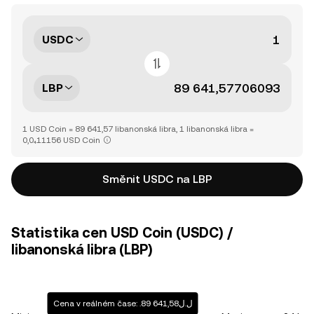
USDC
LBP
1 USD Coin = 89 641,57 libanonská libra, 1 libanonská libra =
0,0₄11156 USD Coin
Směnit USDC na LBP
Statistika cen USD Coin (USDC) /
libanonská libra (LBP)
Cena v reálném čase: .ل.ل89 641,58