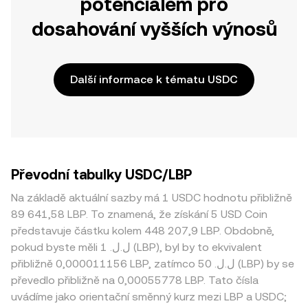
potenciálem pro
dosahování vyšších výnosů
Další informace k tématu USDC
Převodní tabulky USDC/LBP
Na základě aktuální sazby má 1 USDC hodnotu přibližně
89 641,58 LBP. To znamená, že získání 5 USD Coin
představuje částku kolem 448 207,9 LBP. Obdobně,
pokud byste měli 1 .ل.ل (LBP), byl by to ekvivalent
přibližně 0,000011156 LBP, zatímco 50 .ل.ل (LBP) by se
převedlo přibližně na 0,00055778 LBP. Tato čísla
uvádíme jako orientační směnný kurz mezi LBP a USDC;