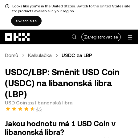
Looks like you're in the United States. Switch to the United States site
for products available in your region.
Switch site
Přeskočit na hlavní obsah
Zaregistrovat se
Domů
Kalkulačka
USDC za LBP
USDC/LBP: Směnit USD Coin
(USDC) na libanonská libra
(LBP)
USD Coin za libanonská libra
4,3
Jakou hodnotu má 1 USD Coin v
libanonská libra?