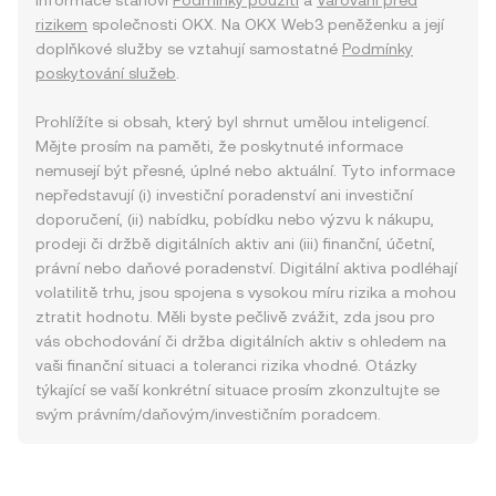
informace stanoví
Podmínky použití
a
Varování před
rizikem
společnosti OKX. Na OKX Web3 peněženku a její
doplňkové služby se vztahují samostatné
Podmínky
poskytování služeb
.
Prohlížíte si obsah, který byl shrnut umělou inteligencí.
Mějte prosím na paměti, že poskytnuté informace
nemusejí být přesné, úplné nebo aktuální. Tyto informace
nepředstavují (i) investiční poradenství ani investiční
doporučení, (ii) nabídku, pobídku nebo výzvu k nákupu,
prodeji či držbě digitálních aktiv ani (iii) finanční, účetní,
právní nebo daňové poradenství. Digitální aktiva podléhají
volatilitě trhu, jsou spojena s vysokou míru rizika a mohou
ztratit hodnotu. Měli byste pečlivě zvážit, zda jsou pro
vás obchodování či držba digitálních aktiv s ohledem na
vaši finanční situaci a toleranci rizika vhodné. Otázky
týkající se vaší konkrétní situace prosím zkonzultujte se
svým právním/daňovým/investičním poradcem.