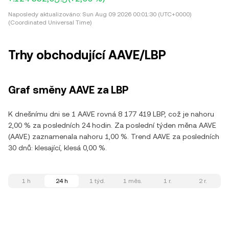
Naposledy aktualizováno:
Sun Aug 09 2026 00:01:30 (UTC+0000)
(Coordinated Universal Time)
Trhy obchodující AAVE/LBP
Graf směny AAVE za LBP
K dnešnímu dni se 1 AAVE rovná 8 177 419 LBP, což je nahoru
2,00 % za posledních 24 hodin. Za poslední týden měna AAVE
(AAVE) zaznamenala nahoru 1,00 %. Trend AAVE za posledních
30 dnů: klesající, klesá 0,00 %.
1 h
24 h
1 týd.
1 měs.
1 r.
2 r.