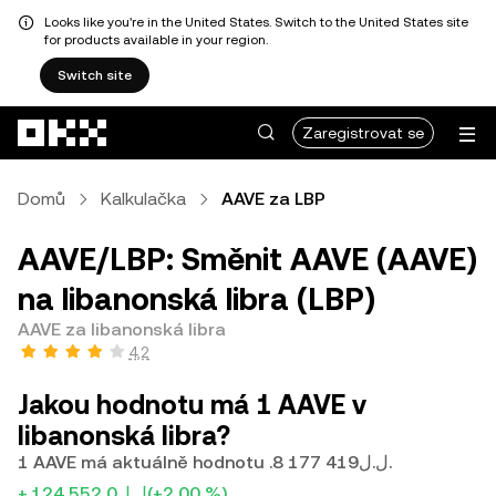
Looks like you're in the United States. Switch to the United States site
for products available in your region.
Switch site
Přeskočit na hlavní obsah
Zaregistrovat se
Domů
Kalkulačka
AAVE za LBP
AAVE/LBP: Směnit AAVE (AAVE)
na libanonská libra (LBP)
AAVE za libanonská libra
4,2
Jakou hodnotu má 1 AAVE v
libanonská libra?
1 AAVE má aktuálně hodnotu .ل.ل8 177 419.
+.ل.ل124 552,0
(+2,00 %)