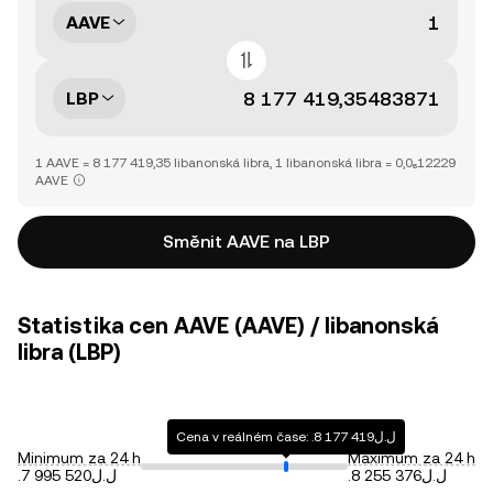
AAVE
LBP
1 AAVE = 8 177 419,35 libanonská libra, 1 libanonská libra = 0,0₆12229
AAVE
Směnit AAVE na LBP
Statistika cen AAVE (AAVE) / libanonská
libra (LBP)
Cena v reálném čase: .ل.ل8 177 419
Minimum za 24 h
Maximum za 24 h
.ل.ل7 995 520
.ل.ل8 255 376