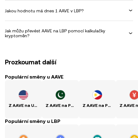
Jakou hodnotu má dnes 1 AAVE v LBP?
Jak můžu převést AAVE na LBP pomocí kalkulačky
kryptoměn?
Prozkoumat další
Populární směny u AAVE
Z AAVE na USD
Z AAVE na PKR
Z AAVE na PHP
Populární směny u LBP