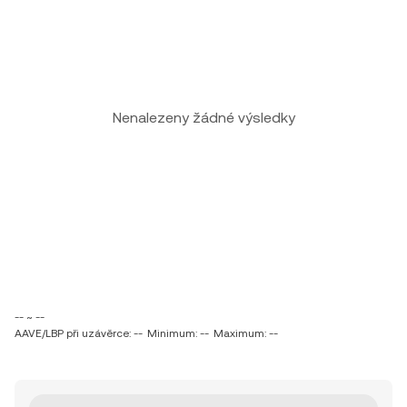
Nenalezeny žádné výsledky
-- ~ --
AAVE/LBP při uzávěrce: --
Minimum: --
Maximum: --