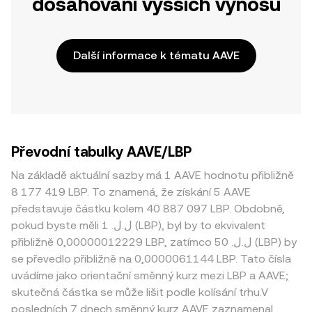
dosahování vyšších výnosů
Další informace k tématu AAVE
Převodní tabulky AAVE/LBP
Na základě aktuální sazby má 1 AAVE hodnotu přibližně
8 177 419 LBP. To znamená, že získání 5 AAVE
představuje částku kolem 40 887 097 LBP. Obdobně,
pokud byste měli 1 .ل.ل (LBP), byl by to ekvivalent
přibližně 0,00000012229 LBP, zatímco 50 .ل.ل (LBP) by
se převedlo přibližně na 0,0000061144 LBP. Tato čísla
uvádíme jako orientační směnný kurz mezi LBP a AAVE;
skutečná částka se může lišit podle kolísání trhu.V
posledních 7 dnech směnný kurz AAVE zaznamenal