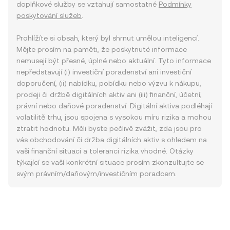
doplňkové služby se vztahují samostatné
Podmínky
poskytování služeb
.
Prohlížíte si obsah, který byl shrnut umělou inteligencí.
Mějte prosím na paměti, že poskytnuté informace
nemusejí být přesné, úplné nebo aktuální. Tyto informace
nepředstavují (i) investiční poradenství ani investiční
doporučení, (ii) nabídku, pobídku nebo výzvu k nákupu,
prodeji či držbě digitálních aktiv ani (iii) finanční, účetní,
právní nebo daňové poradenství. Digitální aktiva podléhají
volatilitě trhu, jsou spojena s vysokou míru rizika a mohou
ztratit hodnotu. Měli byste pečlivě zvážit, zda jsou pro
vás obchodování či držba digitálních aktiv s ohledem na
vaši finanční situaci a toleranci rizika vhodné. Otázky
týkající se vaší konkrétní situace prosím zkonzultujte se
svým právním/daňovým/investičním poradcem.