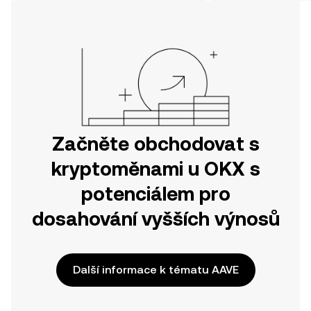
svou cestu v mobilní aplikaci OKX
nebo přímo zde na webu.
Začněte obchodovat s
kryptoměnami u OKX s
potenciálem pro
dosahování vyšších výnosů
Další informace k tématu AAVE