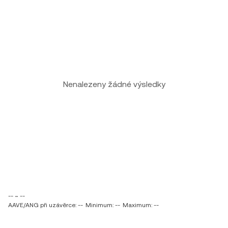
Nenalezeny žádné výsledky
-- ~ --
AAVE/ANG při uzávěrce: --
Minimum: --
Maximum: --