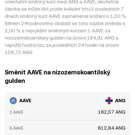
orientační směnný kurz mezi ANG a AAVE; skutečná
částka se může lišit podle kolísání trhu.V posledních 7
dnech směnný kurz AAVE zaznamenal snížení o 1,00 %.
Během 24hodinového období se tato sazba změnila o
2,00 % s nejvyšším směnným kurzem 1 AAVE za
nizozemskoantilský gulden na úrovni 164,91 ANG a
nejnižší hodnotou za posledních 24 hodin na úrovni
159,72 ANG.
Směnit AAVE na nizozemskoantilský
gulden
AAVE
ANG
162,57 ANG
1 AAVE
812,84 ANG
5 AAVE