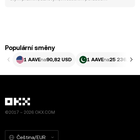
Populární směny
1 AAVE
na
90,82 USD
1 AAVE
na
25 236,11 P
©2017 – 2026 OKX.COM
Čeština/EUR