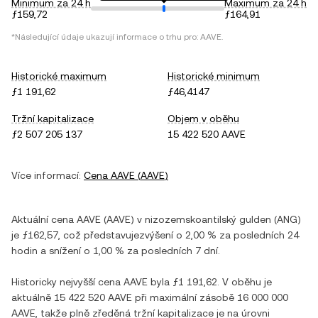
Minimum za 24 h
Maximum za 24 h
ƒ159,72
ƒ164,91
*Následující údaje ukazují informace o trhu pro:
AAVE
.
Historické maximum
Historické minimum
ƒ1 191,62
ƒ46,4147
Tržní kapitalizace
Objem v oběhu
ƒ2 507 205 137
15 422 520 AAVE
Více informací:
Cena
AAVE
(
AAVE
)
Aktuální cena
AAVE
(
AAVE
) v
nizozemskoantilský gulden
(
ANG
)
je
ƒ162,57
, což představuje
zvýšení
o
2,00 %
za posledních 24
hodin a
snížení
o
1,00 %
za posledních 7 dní.
Historicky nejvyšší cena
AAVE
byla
ƒ1 191,62
. V oběhu je
aktuálně
15 422 520 AAVE
při maximální zásobě
16 000 000
AAVE
, takže plně zředěná tržní kapitalizace je na úrovni