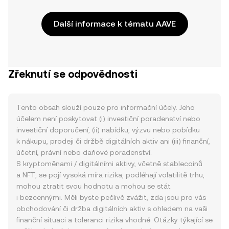
Další informace k tématu AAVE
Zřeknutí se odpovědnosti
Tento obsah slouží pouze pro informační účely. Jeho
účelem není poskytovat (i) investiční poradenství nebo
investiční doporučení, (ii) nabídku, výzvu nebo pobídku
k nákupu, prodeji či držbě digitálních aktiv ani (iii) finanční,
účetní, právní nebo daňové poradenství.
S kryptoměnami / digitálními aktivy, včetně stablecoinů
a NFT, se pojí vysoká míra rizika, podléhají volatilitě trhu,
mohou ztratit svou hodnotu a mohou se stát
i bezcennými. Měli byste pečlivě zvážit, zda jsou pro vás
obchodování či držba digitálních aktiv s ohledem na vaši
finanční situaci a toleranci rizika vhodné. Otázky týkající se