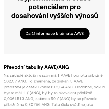
potenciálem pro
dosahování vyšších výnosů
Další informace k tématu AAVE
Převodní tabulky AAVE/ANG
Na základě aktuální sazby má 1 AAVE hodnotu přibližně
162,57 ANG. To znamená, že získání 5 AAVE
představuje částku kolem 812,84 ANG. Obdobně, pokud
byste měli 1 ƒ (ANG), byl by to ekvivalent přibližně
0,0061513 ANG, zatímco 50 ƒ (ANG) by se převedlo
přibližně na 0,30756 ANG. Tato čísla uvádíme jako