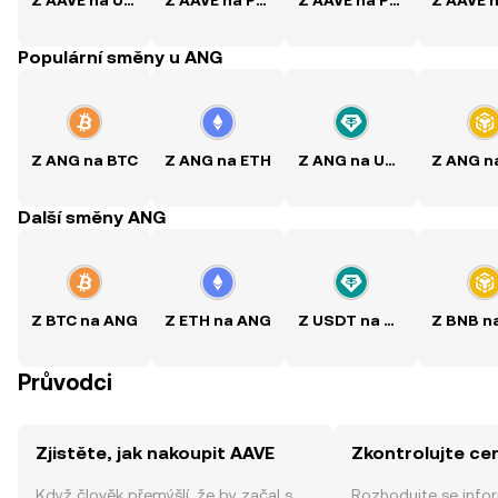
Z AAVE na USD
Z AAVE na PKR
Z AAVE na PHP
Populární směny u ANG
Z ANG na BTC
Z ANG na ETH
Z ANG na USDT
Další směny ANG
Z BTC na ANG
Z ETH na ANG
Z USDT na ANG
Průvodci
Zjistěte, jak nakoupit AAVE
Zkontrolujte ce
Když člověk přemýšlí, že by začal s
Rozhodujte se info