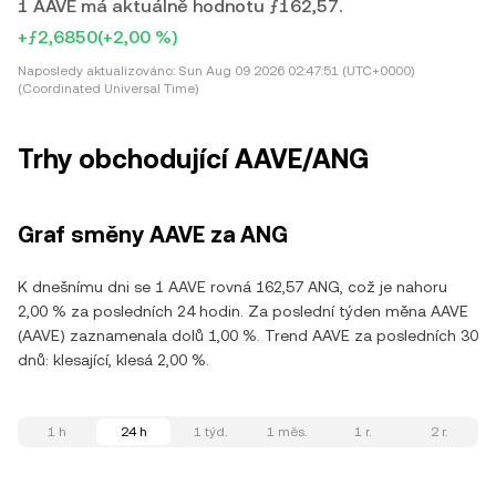
1 AAVE má aktuálně hodnotu ƒ162,57.
+ƒ2,6850
(+2,00 %)
Naposledy aktualizováno:
Sun Aug 09 2026 02:47:51 (UTC+0000)
(Coordinated Universal Time)
Trhy obchodující AAVE/ANG
Graf směny AAVE za ANG
K dnešnímu dni se 1 AAVE rovná 162,57 ANG, což je nahoru
2,00 % za posledních 24 hodin. Za poslední týden měna AAVE
(AAVE) zaznamenala dolů 1,00 %. Trend AAVE za posledních 30
dnů: klesající, klesá 2,00 %.
1 h
24 h
1 týd.
1 měs.
1 r.
2 r.