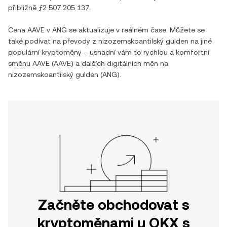
přibližně
ƒ2 507 205 137
.
Cena
AAVE
v
ANG
se aktualizuje v reálném čase. Můžete se
také podívat na převody z
nizozemskoantilský gulden
na jiné
populární kryptoměny – usnadní vám to rychlou a komfortní
směnu
AAVE
(
AAVE
) a dalších digitálních měn na
nizozemskoantilský gulden
(
ANG
).
Začněte obchodovat s
kryptoměnami u OKX s