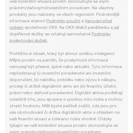
vaší konkrétní situace prosím zkonzultujte se svým
právním/daňovým/investičním poradcem. Ne všechny
produkty jsou nabízeny ve všech regionech. Podrobnější
informace stanoví
Podmínky použití
a
Varování před
rizikem
společnosti OKX. Na OKX Web3 peněženku a její
doplňkové služby se vztahují samostatné
Podmínky
poskytování služeb
.
Prohlížíte si obsah, který byl shrnut umělou inteligencí.
Mějte prosím na paměti, že poskytnuté informace
nemusejí být přesné, úplné nebo aktuální. Tyto informace
nepředstavují (i) investiční poradenství ani investiční
doporučení, (ii) nabídku, pobídku nebo výzvu k nákupu,
prodeji či držbě digitálních aktiv ani (iii) finanční, účetní,
právní nebo daňové poradenství. Digitální aktiva podléhají
volatilitě trhu, jsou spojena s vysokou míru rizika a mohou
ztratit hodnotu. Měli byste pečlivě zvážit, zda jsou pro
vás obchodování či držba digitálních aktiv s ohledem na
vaši finanční situaci a toleranci rizika vhodné. Otázky
týkající se vaší konkrétní situace prosím zkonzultujte se
svým právním/daňovým/investičním poradcem.