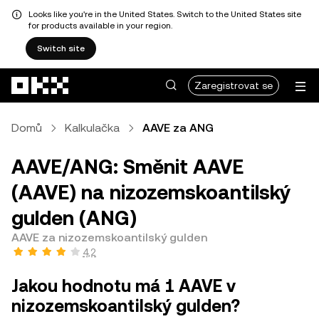
Looks like you're in the United States. Switch to the United States site
for products available in your region.
Switch site
Přeskočit na hlavní obsah
Zaregistrovat se
Domů
Kalkulačka
AAVE za ANG
AAVE/ANG: Směnit AAVE
(AAVE) na nizozemskoantilský
gulden (ANG)
AAVE za nizozemskoantilský gulden
4,2
Jakou hodnotu má 1 AAVE v
nizozemskoantilský gulden?