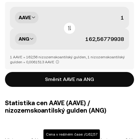
AAVE
ANG
1 AAVE = 162,56 nizozemskoantilský gulden, 1 nizozemskoantilský
gulden = 0,0061513 AAVE
Směnit AAVE na ANG
Statistika cen AAVE (AAVE) /
nizozemskoantilský gulden (ANG)
Cena v reálném čase: ƒ162,57