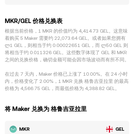
0.5%。流动性深的平台因挂单密集、吃单容量大，单笔大额交
化交易所也具有一定流动性，自动做市商（AMM）常用恒定乘
走弱则相反。监管方面，针对稳定币与DeFi的政策、对DAO治
易对价格的冲击更小；而在流动性较浅或活跃度较低的平台，
积模型 x × y = k，其中x与y分别代表资金池内两种资产的储
理代币的合规界定、RWA托管与会计准则的变化，都会改变市
大单更容易造成滑点，从而放大与整体市场的一致性偏差。地
备，瞬时价格近似为 y/x。做市与套利会使链上价格与中心化
场对Maker收入的可持续性预期，从而影响MKR/GEL
MKR/GEL 价格兑换表
域与监管也会引入溢价或折价：针对MKR的合规接入、对DAI
平台的牌价相互靠拢，而聚合器在路由报价时会基于不同池子
conversion rate；本地层面，格鲁吉亚的外汇与入金渠道规范
与RWA相关的当地政策预期、以及格鲁吉亚本地GEL入出金与
根据当前价格，1 MKR 的价值约为 4,414.73 GEL。这意味
的深度与滑点给出近似VWAP的成交预期。由此，订单簿撮
也会影响GEL端流动性。技术维度上，MKR永续合约的资金费
外汇渠道的成本与速度，都会反映在MKR/GEL的本地化报价
合、跨平台VWAP与AMM池定价共同决定了最终可见的
着购买 5 Maker 需要约 22,073.64 GEL。或者如果您拥有
率正负与高低波动，会短期改变多空持仓成本；主要到期日的
中。另一个常见来源是USDT基差：许多平台的MKR首先以
MKR/GEL conversion rate。
ლ1 GEL，则相当于约 0.00022651 GEL，而 ლ50 GEL 则
期权与大额场外对冲集中结算，可能带来Gamma驱动的波
USDT计价，MKR/GEL往往通过MKR/USDT与USDT/GEL两个
动；链上“鲸鱼”地址的集中转账、治理事件前后的大额质押与
将相当于约 0.011326 GEL。这些数字体现了 GEL 和 MKR
环节间接折算，若USDT相对GEL存在微小溢折价，会被叠加
解锁，亦会加剧短线波动。这些基本面、宏观、合规与微观结
之间的兑换价格，确切金额可能会因市场波动而有所不同。
到最终的MKR/GEL conversion rate 中。跨所套利能在一定程
构共同塑造MKR/GEL conversion rate 的动态表现。
度上收敛价差，但受限于撮合深度、交易与转币成本、渠道时
在过去 7 天内，Maker 价格已上涨了 10.00%。在 24 小时
间与监管限制，价差难以被完全抹平，短时仍可能出现可观察
内，价格变化了 2.00%，1 MKR 兑换 格鲁吉亚拉里 的最高
的差异。
价格为 4,566.75 GEL，而最低价格为 4,388.82 GEL。
将 Maker 兑换为 格鲁吉亚拉里
MKR
GEL