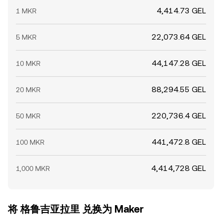
4,414.73 GEL
1 MKR
22,073.64 GEL
5 MKR
44,147.28 GEL
10 MKR
88,294.55 GEL
20 MKR
220,736.4 GEL
50 MKR
441,472.8 GEL
100 MKR
4,414,728 GEL
1,000 MKR
将 格鲁吉亚拉里 兑换为 Maker