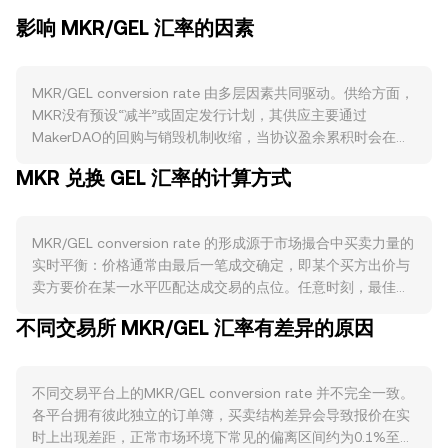
影响 MKR/GEL 汇率的因素
MKR/GEL conversion rate 由多层因素共同驱动。供给方面，
MKR没有预设“减半”或固定发行计划，其供应主要通过
MakerDAO的回购与销毁机制收缩，当协议盈余累积时会在二
级市场回购并销毁MKR；相反，在极端赤字或系统风险事件
MKR 兑换 GEL 汇率的计算方式
下，协议具备增发MKR进行再资本化的应急手段，这使得供给
弹性与协议健康度直接相连。MKR不提供传统意义上的“质押
收益”，但参与治理投票与委托会影响代币的流动性与市场可流
MKR/GEL conversion rate 的形成源于市场撮合中买卖力量的
通盘。需求方面，MKR是MakerDAO治理与风险参数设定的核
实时平衡：价格通常由最后一笔成交确定，即某个买方出价与
心代币，其价值与DAI生态使用度、稳定费收入、金库的真实
卖方要价在某一水平匹配达成交易的点位。任意时刻，最佳买
世界资产（RWA）收益以及Endgame与子DAO推进进度相
价与最佳卖价之间的差额构成点差，二者均值可视为参考性的
关：当DAI流通与协议收入增长，回购燃烧节奏增强，通常对
不同交易所 MKR/GEL 汇率有差异的原因
中间价。若参考多个交易平台，聚合报价常使用成交量加权平
MKR形成结构性支撑；反之，杠杆需求或稳定费下调可能放缓
均价（VWAP），其计算为 VWAP = Σ(Price_i × Volume_i) / Σ
回购节奏。宏观层面，MKR对比特币走势存在一定相关性，宽
Volume_i，成交量更高的平台对VWAP影响更大。对于直接换
松或收紧流动性的周期性变动会改变风险偏好并传导至DeFi资
不同交易平台上的MKR/GEL conversion rate 并不完全一致。
算而言，简单的计算关系为：GEL价值 = MKR数量 × 当前
产。同时，GEL作为格鲁吉亚拉里，其强弱受当地利率、经常
各平台拥有彼此独立的订单簿，买卖结构差异会导致报价在实
MKR/GEL conversion rate；反之，MKR数量 = GEL价值 ÷ 当
项目和外汇流入、区域风险等影响，GEL走强会在同样的MKR
时上出现差距，正常市场环境下常见的偏离区间约为0.1%至
前MKR/GEL conversion rate。在订单簿之外，MKR在去中心
计价下压低以GEL计价的MKR/GEL conversion rate，而GEL