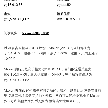
ლ16,613.58
ლ444.82
市值
流通供应
ლ3,979,038,082
901,310.0 MKR
阅读更多：
Maker
(
MKR
) 价格
以
格鲁吉亚拉里
(
GEL
) 计价，
Maker
(
MKR
) 的当前价格为
ლ4,414.73
，过去 24 小时内
下跌
了
2.00%
，过去 7 天内
上涨
了
10.00%
。
Maker
的历史最高价格为
ლ16,613.58
，目前的流通总量为
901,310.0 MKR
，最大供应量为
0 MKR
，完全稀释市值约为
ლ3,979,038,082
。
Maker
的
GEL
的价格是实时更新的。您还可以看到从
格鲁吉亚拉
里
兑换其他主流数字货币的价格，从而可以轻松快速地将
Maker
(
MKR
) 和其他数字货币兑换为
格鲁吉亚拉里
(
GEL
)。