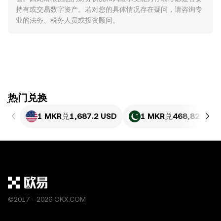
持有或交易数字资产。若对您的具体情况存在疑问，请咨询专
业的法务、税务人员或投资顾问。
ִִִִִִִִִִִִִִִִִִִִִִִִִִִִִִִִִִִִִִִִִִִִִִִִ热门兑换
1 MKR
兑
1,687.2 USD
1 MKR
兑
468,821.63 
©2017 - 2026 OKX.COM