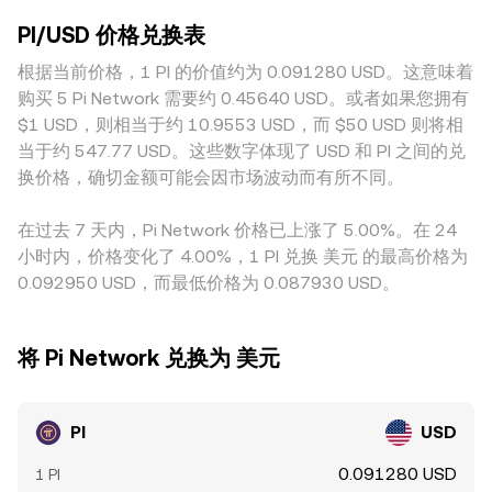
短期内放大波动；此外，若主网转账或跨平台充提受限，订单
理与合规因素也会产生定价差异，例如不同司法辖区对上架与
两种资产储备的比值决定了即时价格，近似可表示为 price =
簿流动性更易出现空档，也会使 PI/USD 的 conversion rate
PI/USD 价格兑换表
充提的要求、主网迁移和 KYC 的节奏不一，都会影响某些平
y/x；当有较大成交冲击池子余额时，PI 对 USD 的边际价格会
在短时间内对订单失衡更为敏感。
台的可得流动性，从而在局部市场形成溢价或折价。在许多场
根据当前价格，1 PI 的价值约为 0.091280 USD。这意味着
沿曲线滑动，从而反映价格冲击与滑点。实际平台报价会综合
景下，PI 的交易对首先以 PI/USDT 活跃，随后再折算为美元报
自身订单簿撮合和外部流动性参考，使最终展示给用户的
购买 5 Pi Network 需要约 0.45640 USD。或者如果您拥有
价，若 USDT 相对 USD 存在细小的溢价或贴水，这种“基差”
PI/USD conversion rate 更接近可成交的市场价格。
$1 USD，则相当于约 10.9553 USD，而 $50 USD 则将相
会间接反映到 PI/USD 的标价上。跨平台套利通常有助于缩小
当于约 547.77 USD。这些数字体现了 USD 和 PI 之间的兑
价差，但在充提受限、链上转账不畅或合规限制下，资金与现
换价格，确切金额可能会因市场波动而有所不同。
货的跨所流动不够高效，价差收敛会滞后或不完全，从而使不
同交易所的 PI/USD conversion rate 在短时间内保持可见差
在过去 7 天内，Pi Network 价格已上涨了 5.00%。在 24
异。
小时内，价格变化了 4.00%，1 PI 兑换 美元 的最高价格为
0.092950 USD，而最低价格为 0.087930 USD。
将 Pi Network 兑换为 美元
PI
USD
0.091280 USD
1 PI