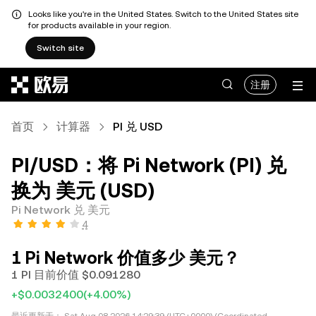
Looks like you're in the United States. Switch to the United States site
for products available in your region.
Switch site
跳转至主要内容
注册
首页
计算器
PI 兑 USD
PI/USD：将 Pi Network (PI) 兑
换为 美元 (USD)
Pi Network 兑 美元
4
1 Pi Network 价值多少 美元？
1 PI 目前价值 $0.091280
+$0.0032400
(+4.00%)