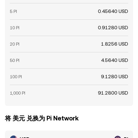
0.45640 USD
5 PI
0.91280 USD
10 PI
1.8256 USD
20 PI
4.5640 USD
50 PI
9.1280 USD
100 PI
91.2800 USD
1,000 PI
将 美元 兑换为 Pi Network