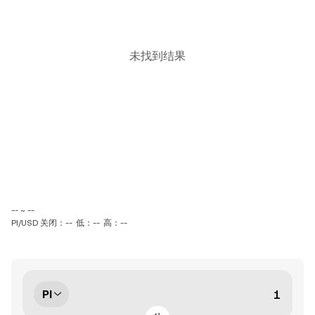
未找到结果
-- ~ --
PI/USD 关闭：--
低：--
高：--
PI