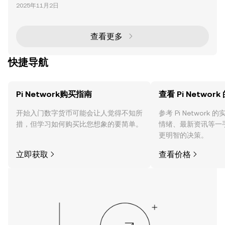
tures 在区块链和技术领域中崭露头角，推出了其 1 亿
括 Pi 核心团队，则将其视为投机且不切实
2025年11月2日
美元的风险基金 Pi AI 投资 。这一举措旨在通过支持增
强 Pi 生态系统的初创企业和业务来加速创新，重点关
注实际应用和普及。通过将区块链与人工智能（AI）和
机器人等尖端技术相结合，Pi Network 正在将自己定
查看更多
位为去中心化网络与新兴技术交汇
快捷导航
Pi Network购买指南
查看 Pi Networ
开始入门数字货币可能会让人觉得不知所
参考 Pi Networ
措，但学习如何购买比您想象的要简单。
情绪、最新资讯等一
更明智的决策。
立即获取
查看价格