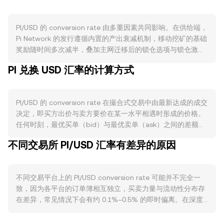
PI/USD 的 conversion rate 由多重因素共同影响。在供给端，
Pi Network 的发行遵循内置的产出衰减机制，移动挖矿的基础
奖励随时间多次减半，叠加主网迁移后的锁仓选项与锁仓激
励，都会在阶段性内减少可流通的 PI，缓解即期抛压；目前官
PI 兑换 USD 汇率的计算方式
方并未采用常态化的销毁机制，供给变化更多取决于 KYC 完
成度与余额迁移进度。需求端主要来自 Pi 生态的真实使用与活
跃度，例如基于 Pi Browser 的应用、社区内的商品与服务结
PI/USD 的 conversion rate 在撮合式交易中由最新达成的成交
算、以及主网开放程度提升带来的新用例落地，这些都会提升
决定，即买方出价与卖方要价在某一水平相遇时形成的价格。
持有与支付对 PI 的需求，从而影响 PI/USD 的 conversion
任何时刻，最优买单（bid）与最优卖单（ask）之间的差额构
rate。宏观层面，PI 与更广泛的加密资产在情绪上高度联动，
成价差，二者的平均值可作为参考的中间价（mid-price）。
比特币走势常常主导短期方向，而美元强弱、利率预期与风险
不同交易所 PI/USD 汇率有差异的原因
在多平台环境下，数据聚合商常以成交量加权平均价
偏好变化也会体现在报价上：美元走强与避险情绪升温通常压
（VWAP）来衡量跨市场的参考水平，其公式为：VWAP =
制风险资产定价，反之则可能带来流入。监管与合规动态同样
Σ(Price_i × Volume_i) / Σ Volume_i，即成交量更大的场所对综
关键，围绕 PI 的合规披露、对未授权挂牌的澄清、不同司法辖
不同交易平台上的 PI/USD conversion rate 可能并不完全一
合价格的影响更大。对于简单换算，可用基础算式：USD
区对代币归类与上架的态度变化，都会影响法币出入金便利与
致，因为各平台的订单簿相互独立，买卖力量与流动性分布存
Value = PI Amount × conversion rate，以及 PI Amount =
平台覆盖面，从而改变 PI 与 USD 的成交深度和定价。技术层
在差异，常见情况下会有约 0.1%–0.5% 的即时偏离。在深度
USD Value / conversion rate，用以估算卖出或买入时的名义
面，若存在与 PI 挂钩的合约或永续品种，其资金费率变化、到
更充足的场所，大额成交对价格的影响较小；而在流动性较浅
对价。在存在去中心化流动性且可跨链或包装交易的场景下，
期结算、以及场内外大额地址（“鲸鱼”）的集中流动，都会在
的平台，单笔订单更容易推动价格偏离。此外，与 PI 相关的地
自动做市商（AMM）池采用 x × y = k 的恒定乘积模型，池内