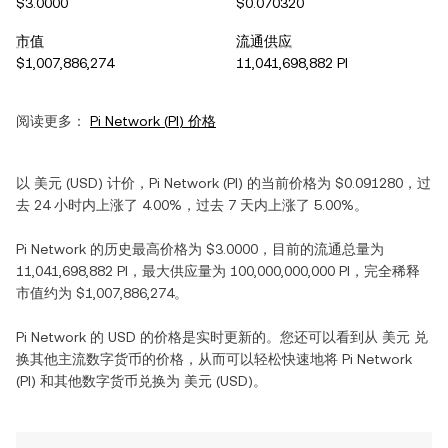
$3.0000
$0.070320
市值
流通供应
$1,007,886,274
11,041,698,882 PI
阅读更多：
Pi Network
(
PI
) 价格
以
美元
(
USD
) 计价，
Pi Network
(
PI
) 的当前价格为
$0.091280
，过
去 24 小时内
上涨
了
4.00%
，过去 7 天内
上涨
了
5.00%
。
Pi Network
的历史最高价格为
$3.0000
，目前的流通总量为
11,041,698,882 PI
，最大供应量为
100,000,000,000 PI
，完全稀释
市值约为
$1,007,886,274
。
Pi Network
的
USD
的价格是实时更新的。您还可以看到从
美元
兑
换其他主流数字货币的价格，从而可以轻松快速地将
Pi Network
(
PI
) 和其他数字货币兑换为
美元
(
USD
)。