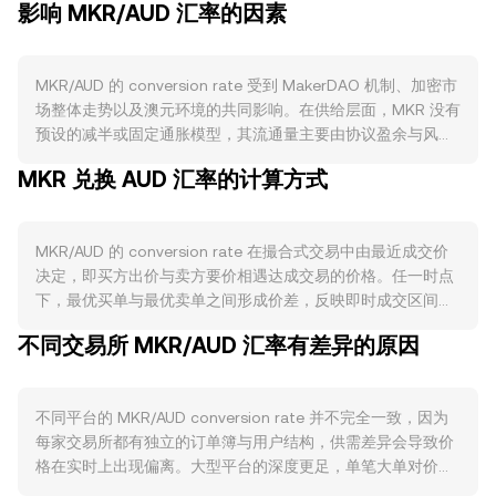
影响 MKR/AUD 汇率的因素
MKR/AUD 的 conversion rate 受到 MakerDAO 机制、加密市
场整体走势以及澳元环境的共同影响。在供给层面，MKR 没有
预设的减半或固定通胀模型，其流通量主要由协议盈余与风险
事件驱动：当 Maker 协议通过稳定费和清算产生盈余时，通常
MKR 兑换 AUD 汇率的计算方式
会在拍卖中回购并销毁 MKR，从而收缩供给；相反，在极端亏
损或系统性风险时，协议可能通过增发 MKR 参与债务拍卖以
填补缺口，扩张供给。此外，参与治理的锁仓行为虽不构成传
MKR/AUD 的 conversion rate 在撮合式交易中由最近成交价
统意义上的“质押”，但仍可短期减少市场可流通数量，影响卖
决定，即买方出价与卖方要价相遇达成交易的价格。任一时点
压。在需求方面，MKR 的核心价值来自对 MakerDAO 治理与
下，最优买单与最优卖单之间形成价差，反映即时成交区间；
风险参数的投票权，以及与 DAI 生态的联动：当 DAI 需求上
二者均值可作为参考的中间价。在多交易所层面，数据聚合方
升、协议收入增加、真实世界资产（RWA）抵押扩张、金库活
不同交易所 MKR/AUD 汇率有差异的原因
常用成交量加权平均价 VWAP 作为横向参考，计算方式为
跃度提升时，市场对治理与风险管理的需求增强，往往提升对
VWAP = Σ(Price_i × Volume_i) / Σ Volume_i，使高成交量场所
MKR 的关注与使用，从而影响买盘力度。相反，市场对 DAI
对参考价格的影响更大。对于以 MKR 兑换 AUD 的简单换算，
偏离锚定、抵押资产风险、金库收益下滑的担忧，会压制需求
不同平台的 MKR/AUD conversion rate 并不完全一致，因为
可以用 AUD Value = MKR Amount × rate 来计算获得的澳元
并加大不确定性。宏观层面，MKR 对比特币走势存在相关性，
每家交易所都有独立的订单簿与用户结构，供需差异会导致价
数量，或用 MKR Amount = AUD Value / rate 来反推所需的
宽松或紧缩的风险偏好会溢出至整个加密市场，短期内主导方
格在实时上出现偏离。大型平台的深度更足，单笔大单对价格
MKR 数量。在订单簿机制下，大额市价单会顺序吃单并穿越价
向；而以 AUD 计价还引入澳元变量：大宗商品周期、澳洲联
的冲击较小；较小或区域性平台深度不足，滑点更大，更容易
差，造成滑点并推移即时成交价，从而影响短期 conversion