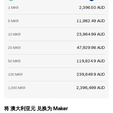
2,396.50 AUD
1 MKR
11,982.49 AUD
5 MKR
23,964.99 AUD
10 MKR
47,929.98 AUD
20 MKR
119,824.9 AUD
50 MKR
239,649.9 AUD
100 MKR
2,396,499 AUD
1,000 MKR
将 澳大利亚元 兑换为 Maker