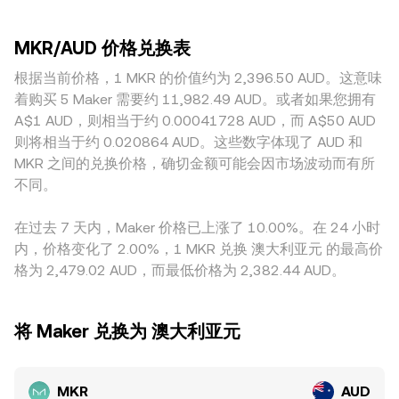
储利率预期以及与美元的强弱对比，都会通过 AUD 价值变化
与全市场价格出现 0.1%–0.5% 的典型差距，波动时段甚至更
rate。除中心化场外，MKR 在以太坊等链上的去中心化交易所
影响以 AUD 表示的 MKR/AUD conversion rate。监管事件方
高。对于以 AUD 计价的交易对，还会出现地域与合规因素导
也有显著流动性，自动做市商（AMM）通常遵循恒定乘积公式
面，稳定币与 RWA 合规规则的变动会直接影响 Maker 协议经
MKR/AUD 价格兑换表
致的溢价或折价，例如澳大利亚本地法币入金渠道的便利度、
x × y = k，其中池子两侧资产储备分别为 x 与 y，价格近似为
营前景与资本结构进而反馈至 MKR；各司法辖区对治理代币定
交易时段的流动性、以及对治理代币相关政策的不同解读，都
根据当前价格，1 MKR 的价值约为 2,396.50 AUD。这意味
y/x；当有大单冲击池子时，储备比例变化会抬升或压低池内价
性、交易所上币与合规清算渠道的政策变化，也会改变流动性
会影响 AUD 端的买卖力量。许多场所的 MKR 定价首先通过
格，再经套利与跨市场资金流动传导回中心化市场的
着购买 5 Maker 需要约 11,982.49 AUD。或者如果您拥有
与可获得性，触发 conversion rate 的再定价。技术层面，永
MKR/USDT 或 MKR/USD 形成，再经由 AUD/USDT 或
MKR/AUD conversion rate。综合而言，价格发现来源于各场
A$1 AUD，则相当于约 0.00041728 AUD，而 A$50 AUD
续合约的资金费率正负与幅度会引导套保与投机方向，期权到
AUD/USD 的报价折算，从而把 USDT 的微小溢价或折价传导
所的成交撮合与流动性分布，跨市场的 VWAP、订单簿结构与
期集中时的 Gamma 效应可能加剧短期波动；链上“鲸鱼”在金
则将相当于约 0.020864 AUD。这些数字体现了 AUD 和
进最终的 MKR/AUD conversion rate。跨平台套利在一定程度
AMM 定价共同塑造最终的转换参考。
库治理事件前后的大额转账与集中买卖、以及在 CEX/DEX 间
MKR 之间的兑换价格，确切金额可能会因市场波动而有所
上会收敛这些差异，但由于链上与链下的转账确认时间、提现
的流动切换，都会令 MKR/AUD conversion rate 在短时间内
不同。
与入金费用、KYC 与风控审查、以及不同市场的交易时段错位
出现放大波动。
等摩擦，收敛并不总是即时和完全，因此在高波动或流动性稀
在过去 7 天内，Maker 价格已上涨了 10.00%。在 24 小时
薄的时段，MKR/AUD conversion rate 的跨平台差异可能更为
内，价格变化了 2.00%，1 MKR 兑换 澳大利亚元 的最高价
明显。
格为 2,479.02 AUD，而最低价格为 2,382.44 AUD。
将 Maker 兑换为 澳大利亚元
MKR
AUD