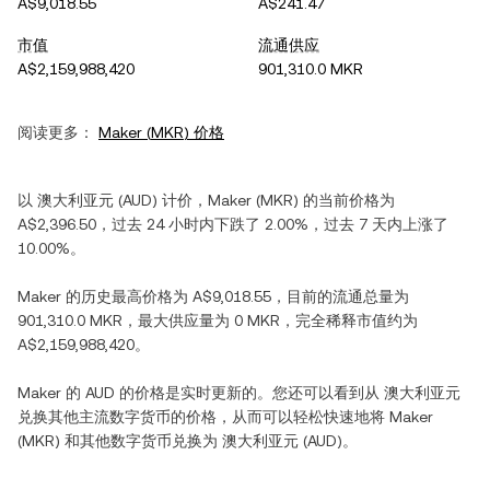
A$9,018.55
A$241.47
市值
流通供应
A$2,159,988,420
901,310.0 MKR
阅读更多：
Maker
(
MKR
) 价格
以
澳大利亚元
(
AUD
) 计价，
Maker
(
MKR
) 的当前价格为
A$2,396.50
，过去 24 小时内
下跌
了
2.00%
，过去 7 天内
上涨
了
10.00%
。
Maker
的历史最高价格为
A$9,018.55
，目前的流通总量为
901,310.0 MKR
，最大供应量为
0 MKR
，完全稀释市值约为
A$2,159,988,420
。
Maker
的
AUD
的价格是实时更新的。您还可以看到从
澳大利亚元
兑换其他主流数字货币的价格，从而可以轻松快速地将
Maker
(
MKR
) 和其他数字货币兑换为
澳大利亚元
(
AUD
)。