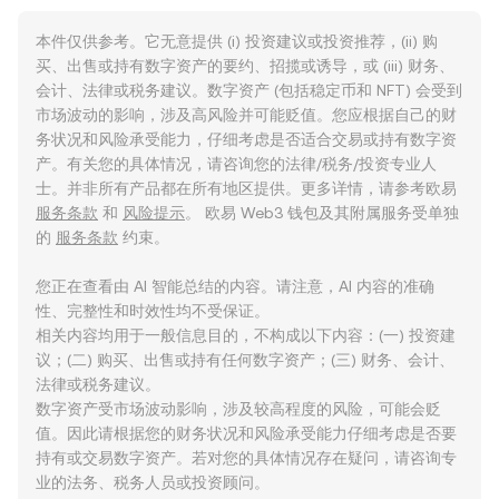
本件仅供参考。它无意提供 (i) 投资建议或投资推荐，(ii) 购
买、出售或持有数字资产的要约、招揽或诱导，或 (iii) 财务、
会计、法律或税务建议。数字资产 (包括稳定币和 NFT) 会受到
市场波动的影响，涉及高风险并可能贬值。您应根据自己的财
务状况和风险承受能力，仔细考虑是否适合交易或持有数字资
产。有关您的具体情况，请咨询您的法律/税务/投资专业人
士。并非所有产品都在所有地区提供。更多详情，请参考欧易
服务条款
和
风险提示
。 欧易 Web3 钱包及其附属服务受单独
的
服务条款
约束。
您正在查看由 AI 智能总结的内容。请注意，AI 内容的准确
性、完整性和时效性均不受保证。
相关内容均用于一般信息目的，不构成以下内容：(一) 投资建
议；(二) 购买、出售或持有任何数字资产；(三) 财务、会计、
法律或税务建议。
数字资产受市场波动影响，涉及较高程度的风险，可能会贬
值。因此请根据您的财务状况和风险承受能力仔细考虑是否要
持有或交易数字资产。若对您的具体情况存在疑问，请咨询专
业的法务、税务人员或投资顾问。