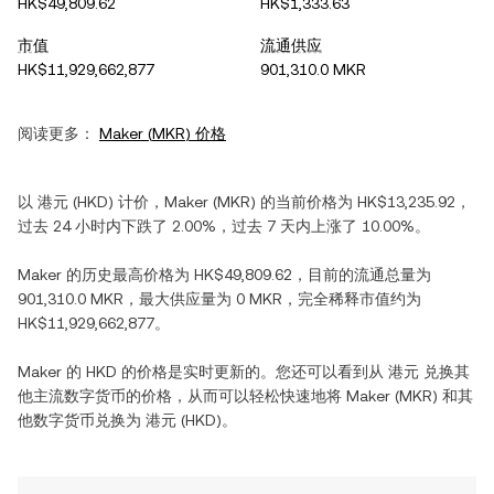
HK$49,809.62
HK$1,333.63
市值
流通供应
HK$11,929,662,877
901,310.0 MKR
阅读更多：
Maker
(
MKR
) 价格
以
港元
(
HKD
) 计价，
Maker
(
MKR
) 的当前价格为
HK$13,235.92
，
过去 24 小时内
下跌
了
2.00%
，过去 7 天内
上涨
了
10.00%
。
Maker
的历史最高价格为
HK$49,809.62
，目前的流通总量为
901,310.0 MKR
，最大供应量为
0 MKR
，完全稀释市值约为
HK$11,929,662,877
。
Maker
的
HKD
的价格是实时更新的。您还可以看到从
港元
兑换其
他主流数字货币的价格，从而可以轻松快速地将
Maker
(
MKR
) 和其
他数字货币兑换为
港元
(
HKD
)。