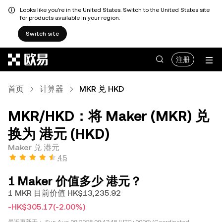
Looks like you're in the United States. Switch to the United States site
for products available in your region.
Switch site
跳转至主要内容
注册
首页
计算器
MKR 兑 HKD
MKR/HKD：将 Maker (MKR) 兑
换为 港元 (HKD)
Maker 兑 港元
4.5
1 Maker 价值多少 港元？
1 MKR 目前价值 HK$13,235.92
-HK$305.17
(-2.00%)