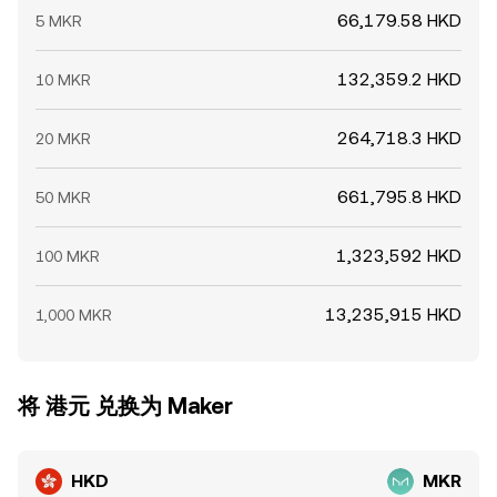
66,179.58 HKD
5 MKR
132,359.2 HKD
10 MKR
264,718.3 HKD
20 MKR
661,795.8 HKD
50 MKR
1,323,592 HKD
100 MKR
13,235,915 HKD
1,000 MKR
将 港元 兑换为 Maker
HKD
MKR