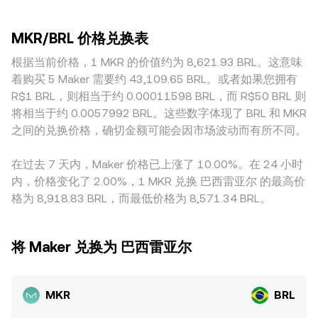
西雷亚尔（BRL）的强弱、巴西本地利率与通胀水平、全球美
更容易出现瞬时偏差。此外，区域与监管差异也会影响到 BRL
Uniswap 等 AMM 上具有显著流动性，池子价格遵循恒定乘积
元流动性与收益率曲线，都会通过法币购买力与风险资产偏好
的出入金成本与渠道效率，叠加当地税费与合规要求，可能形
公式 x × y = k，其中 x、y 分别为池中两种资产的储备，当一
传导至 MKR/BRL。合规方面，针对稳定币与 DeFi 的监管表态
MKR/BRL 价格兑换表
成地域性溢价或折价，进而反映在 MKR/BRL 的报价中。许多
侧资产被买入导致其储备减少、另一侧增加时，即刻价格近似
（如美国对去中心化治理与证券属性的讨论、欧盟 MiCA 的落
本地撮合还会以 USDT 或 USD 为中间定价基准，通过“先
根据当前价格，1 MKR 的价值约为 8,621.93 BRL。这意味
为 y/x，且滑点取决于交易相对池子深度的大小。综合而言，
地、巴西对数字资产与法币出入金的监管框架）可能改变参与
MKR/USDT，再 USDT/BRL”的路径间接生成 MKR/BRL 报价，
中心化订单簿的最新成交、跨平台的 VWAP、以及 AMM 池中
着购买 5 Maker 需要约 43,109.65 BRL。或者如果您拥有
者结构与渠道成本，从而引发 MKR/BRL 的定价重估。技术层
此时 USDT 相对 BRL 的轻微溢折价（以及 BRL 即期外汇流动
的定价共同构成了市场对 MKR/BRL conversion rate 的实时
R$1 BRL，则相当于约 0.00011598 BRL，而 R$50 BRL 则
面，永续合约的资金费率正负变化会左右现货与合约之间的套
性与点差）会传导到最终显示的 MKR/BRL。跨平台套利会利
发现机制。
保需求，期权到期与隐含波动率变化可能带来结算前后的短期
将相当于约 0.0057992 BRL。这些数字体现了 BRL 和 MKR
用这些差价进行低买高卖，从而在一定程度上收敛价格，但受
波动；此外，大额地址的链上转账、治理金库动作、以及交易
之间的兑换价格，确切金额可能会因市场波动而有所不同。
到转账时间、链上与法币结算时延、手续费与风控限额等因素
所与链上深度之间的流动性迁移，都会对短周期内的成交价格
制约，收敛并非瞬时或完全，因此短时间内仍可能看到持续的
与滑点造成影响。
在过去 7 天内，Maker 价格已上涨了 10.00%。在 24 小时
小幅价差。
内，价格变化了 2.00%，1 MKR 兑换 巴西雷亚尔 的最高价
格为 8,918.83 BRL，而最低价格为 8,571.34 BRL。
将 Maker 兑换为 巴西雷亚尔
MKR
BRL