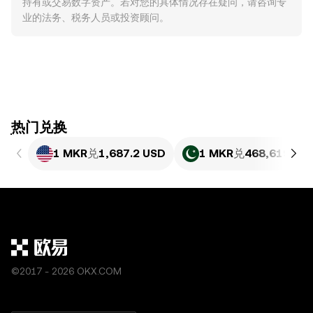
持有或交易数字资产。若对您的具体情况存在疑问，请咨询专
业的法务、税务人员或投资顾问。
ִִִִִִִִִִִִִִִִִִִִִִִִִִִִִִִִִִִִִִִִִִִִִִִִ热门兑换
1 MKR
兑
1,687.2 USD
1 MKR
兑
468,619.8 P
©2017 - 2026 OKX.COM