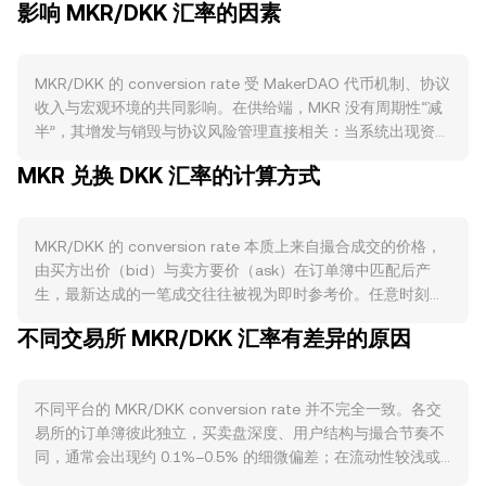
影响 MKR/DKK 汇率的因素
MKR/DKK 的 conversion rate 受 MakerDAO 代币机制、协议
收入与宏观环境的共同影响。在供给端，MKR 没有周期性“减
半”，其增发与销毁与协议风险管理直接相关：当系统出现资产
缺口时，可能通过拍卖增发 MKR 以填补赤字；而在协议产生
MKR 兑换 DKK 汇率的计算方式
盈余时，历史上采用盈余拍卖或回购销毁，将费用收入用于在
二级市场买入并销毁 MKR，从而减少流通量。随着 Maker 生
态对真实世界资产（RWA）和稳定费收入的拓展，回购与销毁
MKR/DKK 的 conversion rate 本质上来自撮合成交的价格，
强度可能阶段性提高，而任何因风险事件触发的增发则会对供
由买方出价（bid）与卖方要价（ask）在订单簿中匹配后产
给产生反向影响。需求端主要来自治理与风控用途、生态参与
生，最新达成的一笔成交往往被视为即时参考价。任意时刻最
以及与 DAI 铸造活动的关联：协议参数调整、抵押品清单变更
佳买价与最佳卖价之间的差额构成点差，二者的平均值可视为
等治理议题会提升 MKR 参与需求；当 DAI 铸造量增长、稳定
不同交易所 MKR/DKK 汇率有差异的原因
中间价，常用作观测市场的基准。在多平台环境下，数据聚合
费收入上升、以及诸如 Spark 等相关应用活跃时，市场对持有
方会计算成交量加权平均价（VWAP），公式为 VWAP =
与配置 MKR 的意愿增强。宏观层面，MKR 与比特币整体方向
Σ(Price_i × Volume_i) / Σ Volume_i，从而让高成交量场所对综
存在高度相关，风险偏好回升时更易获得买盘支持；同时，作
不同平台的 MKR/DKK conversion rate 并不完全一致。各交
合价的影响更大。对于单笔换算，可用简单算术表示：以 DKK
为报价货币的 DKK 强弱也会直接影响以丹麦克朗计价的
易所的订单簿彼此独立，买卖盘深度、用户结构与撮合节奏不
计价的价值 = MKR 数量 × conversion rate；反过来，MKR 数
conversion rate——在 DKK 走强时，即使 MKR 以美元计价
同，通常会出现约 0.1%–0.5% 的细微偏差；在流动性较浅或
量 = 以 DKK 计价的价值 ÷ conversion rate。除中心化订单簿
持平，MKR/DKK 仍可能回落。监管方面，围绕稳定币（包括
波动加剧时，偏差可能放大。深度更好的平台具有更低的价格
外，MKR 在以太坊等去中心化交易平台也具备一定流动性，自