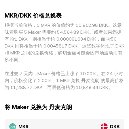
与 DAI 相关的法规）、RWA 合规框架、以及对 DeFi 治理代币
冲击，大额卖单对价格的影响较小；而在小型或新兴平台，较
动做市商（AMM）通过恒定乘积模型 x × y = k 维持池内两种
属性的界定，都可能引发对 Maker 协议基本面的再评估，从而
薄的挂单层会放大即时成交对价格的推动，导致与“全市场共识
资产的平衡，其中瞬时价格近似为 y/x；当资金在池内单边换
影响 MKR 的定价。技术层面，永续合约的资金费率、季度期
MKR/DKK 价格兑换表
价”的偏离更明显。地理与法币通道差异同样重要：以 DKK 直
入或换出时，会沿着曲线滑动，进而反馈到聚合后的
货贴水或升水、期权到期集中日的Gamma暴露变化、以及链
连入金的场所可能受当地费用结构、银行结算时间与合规要求
根据当前价格，1 MKR 的价值约为 10,912.98 DKK。这意
MKR/DKK conversion rate。综合而言，订单簿撮合决定了最
上与交易所的大额地址（鲸鱼）调仓与库存变动，都会为短期
影响，形成轻微溢价或折价；若某平台主要通过 MKR/USDT
新成交价与点差，VWAP 反映跨市场的加权水平，而 AMM 曲
味着购买 5 Maker 需要约 54,564.89 DKK。或者如果您拥
波动叠加噪音，造成 MKR/DKK conversion rate 的快节奏调
或 MKR/USD 路径报价，再折算为 DKK，则 USDT 或 USD 相
线机制则通过链上流动性对整体价格形成补充与牵引。
有 Kr1 DKK，则相当于约 0.000091634 DKK，而 Kr50
整。
对 DKK 的基差与流动性状况会传导至最终的 MKR/DKK 报
DKK 则将相当于约 0.0045817 DKK。这些数字体现了 DKK
价。跨平台套利能在偏差扩大时买低卖高，推动价格回归，但
和 MKR 之间的兑换价格，确切金额可能会因市场波动而有
受限于链上与法币通道的转移时间、费用和风控，套利并非瞬
所不同。
时且并不完美，因此短期内各平台的 conversion rate 仍可能
存在可观差异。
在过去 7 天内，Maker 价格已上涨了 10.00%。在 24 小时
内，价格变化了 2.00%，1 MKR 兑换 丹麦克朗 的最高价格
为 11,288.77 DKK，而最低价格为 10,848.94 DKK。
将 Maker 兑换为 丹麦克朗
MKR
DKK