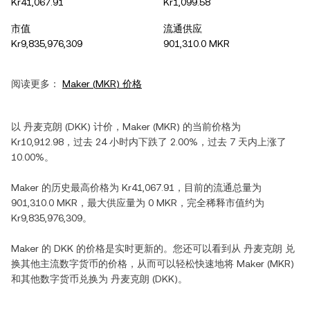
Kr41,067.91
Kr1,099.58
市值
流通供应
Kr9,835,976,309
901,310.0 MKR
阅读更多：
Maker
(
MKR
) 价格
以
丹麦克朗
(
DKK
) 计价，
Maker
(
MKR
) 的当前价格为
Kr10,912.98
，过去 24 小时内
下跌
了
2.00%
，过去 7 天内
上涨
了
10.00%
。
Maker
的历史最高价格为
Kr41,067.91
，目前的流通总量为
901,310.0 MKR
，最大供应量为
0 MKR
，完全稀释市值约为
Kr9,835,976,309
。
Maker
的
DKK
的价格是实时更新的。您还可以看到从
丹麦克朗
兑
换其他主流数字货币的价格，从而可以轻松快速地将
Maker
(
MKR
)
和其他数字货币兑换为
丹麦克朗
(
DKK
)。