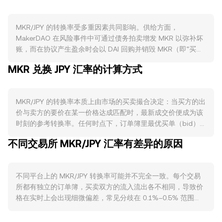
MKR/JPY 的转换率受多重因素共同影响。供给方面，
MakerDAO 在风险事件中可通过债务拍卖增发 MKR 以弥补坏
账，而在协议产生盈余时会以 DAI 回购并销毁 MKR（即“买回-
销毁”机制），两者使得流通供给在不同周期内扩张或收缩，从
MKR 兑换 JPY 汇率的计算方式
而改变卖压与稀缺性；MKR 并无固定周期的“减半”，也不存在
以区块奖励为主的持续通胀，治理相关的锁定和委托投票会阶
段性减少可流通代币。需求方面，MKR 的核心用例是治理
MKR/JPY 的转换率本质上由市场的买卖撮合决定：当买方的出
MakerDAO 与风险参数，市场对治理权、协议收入分配与
价与卖方的要价在某一价格达成匹配时，最新成交价便成为该
“Endgame”路线图、子DAO 推进情况的预期，会直接影响对
时刻的参考转换率。任何时点下，订单簿里最优买单（bid）
MKR 的需求；同时，DAI 的使用规模、稳定费水平、抵押结构
与最优卖单（ask）之间形成价差，二者的平均值可视为中间
（包括链上资产与现实世界资产的占比及收益）以及与 Spark
不同交易所 MKR/JPY 汇率有差异的原因
价，用于观察即时定价区间。跨交易所层面，数据聚合商常以
等生态组件的联动，都会改变对 MKR 的看法与持有动力。宏
成交量加权平均价（VWAP）来衡量全市场价格，其公式为
观上，MKR 与比特币大盘方向存在较高相关性，风险偏好回落
VWAP = Σ(Price_i × Volume_i) / Σ Volume_i，即成交量越大的
常对加密资产整体不利；同时，JPY 的强弱由日本国内通胀、
不同平台上的 MKR/JPY 转换率可能并不完全一致。每个交易
市场对综合价格的影响越大。在实际换算时，若给定 MKR 数
利率政策与外汇干预预期等决定，JPY 走强在名义上压低以
所都有独立的订单簿，买卖双方的流入流出各不相同，导致价
量与转换率，可得 JPY 数值：JPY 数值 = MKR 数量 × 转换
JPY 计价的加密资产标价，从而影响 MKR/JPY 的短期表现。
格在实时上会出现细微偏差，常见分歧在 0.1%–0.5% 范围
率；反之，若给定 JPY 数值：MKR 数量 = JPY 数值 / 转换率。
合规层面，与稳定币和 DeFi 治理代币相关的监管动态，诸如
内。当某平台的订单簿更深、挂单更多时，同样规模的成交对
除中心化订单簿外，MKR 在去中心化交易所也有一定流动性，
各司法辖区对去中心化治理代币的定性、对现实世界资产托管
价格的冲击更小；相反，流动性较浅的平台可能在大单成交时
这类自动做市商池遵循 x × y = k 的恒定乘积模型，其中 x、y