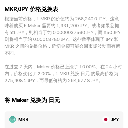
与披露的要求、以及日本本地对于加密资产上币与交易的合规
出现更大的偏离。此外，地域与合规因素也会造成差异：例如
分别代表两种资产池内储备量，瞬时价格可近似表示为 y/x；
框架，都会改变投资者可接触渠道与风险偏好，进而影响转换
MKR/JPY 价格兑换表
面向日本投资者的合规成本、上币审查、法定货币入出渠道与
当大额换入或换出导致池子储备比例变化，滑点会使单笔交易
率。技术层面，永续合约的资金费率反映现货与合约的偏差，
托管安排，可能使日元计价的成交产生一定溢价或折价。很多
根据当前价格，1 MKR 的价值约为 266,240.0 JPY。这意
的有效转换率偏离聚合价。综上，无论是单一平台的撮合成
资金费率正负变化会诱发套保与基差交易；个别交易所的期权
场景下，MKR 实际上更多以 USDT 或 USD 计价后再折算为
交、跨平台的 VWAP，还是 AMM 池内的恒定乘积定价，都共
味着购买 5 Maker 需要约 1,331,200 JPY。或者如果您拥
到期（若有）可能在关键时点放大波动；链上鲸鱼向交易所的
JPY，如果 USDT 相对 JPY 自身存在轻微溢价或贴水，那么这
同塑造了 MKR/JPY 在任一时刻的可达转换率。
有 ¥1 JPY，则相当于约 0.0000037560 JPY，而 ¥50 JPY
大额充值或提币、治理投票前后的集中调仓、以及跨池流动性
一“基差”会传导到最终显示的 MKR/JPY 转换率。套利者会在平
迁移，都会在短期内改变订单簿供需，从而对 MKR/JPY 转换
则将相当于约 0.00018780 JPY。这些数字体现了 JPY 和
台之间买低卖高以压缩价差，但受限于资金成本、链上转账与
率产生扰动。
MKR 之间的兑换价格，确切金额可能会因市场波动而有所
合规流程、以及极端行情下的流动性约束，套利并非总能实现
不同。
完全同步，因此跨交易所的细微差异会在短期内持续存在。
在过去 7 天内，Maker 价格已上涨了 10.00%。在 24 小时
内，价格变化了 2.00%，1 MKR 兑换 日元 的最高价格为
275,408.1 JPY，而最低价格为 264,677.8 JPY。
将 Maker 兑换为 日元
MKR
JPY