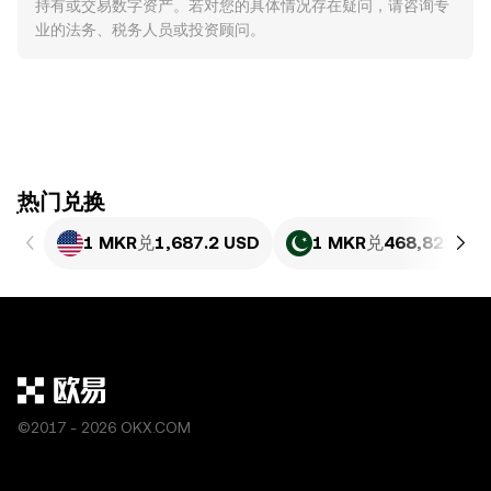
持有或交易数字资产。若对您的具体情况存在疑问，请咨询专
业的法务、税务人员或投资顾问。
ִִִִִִִִִִִִִִִִִִִִִִִִִִִִִִִִִִִִִִִִִִִִִִִִ热门兑换
1 MKR
兑
1,687.2 USD
1 MKR
兑
468,821.63 
©2017 - 2026 OKX.COM