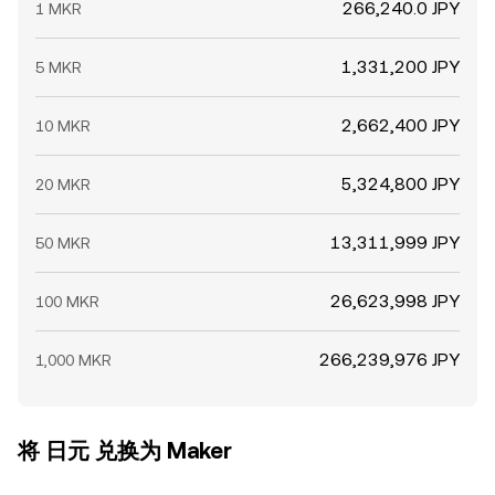
266,240.0 JPY
1 MKR
1,331,200 JPY
5 MKR
2,662,400 JPY
10 MKR
5,324,800 JPY
20 MKR
13,311,999 JPY
50 MKR
26,623,998 JPY
100 MKR
266,239,976 JPY
1,000 MKR
将 日元 兑换为 Maker