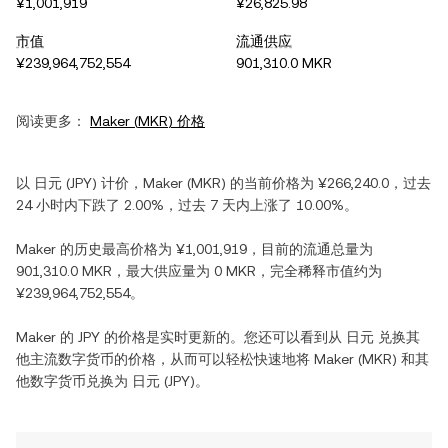
¥1,001,919
¥26,825.98
市值
流通供应
¥239,964,752,554
901,310.0 MKR
阅读更多：
Maker
(
MKR
) 价格
以
日元
(
JPY
) 计价，
Maker
(
MKR
) 的当前价格为
¥266,240.0
，过去
24 小时内
下跌
了
2.00%
，过去 7 天内
上涨
了
10.00%
。
Maker
的历史最高价格为
¥1,001,919
，目前的流通总量为
901,310.0 MKR
，最大供应量为
0 MKR
，完全稀释市值约为
¥239,964,752,554
。
Maker
的
JPY
的价格是实时更新的。您还可以看到从
日元
兑换其
他主流数字货币的价格，从而可以轻松快速地将
Maker
(
MKR
) 和其
他数字货币兑换为
日元
(
JPY
)。