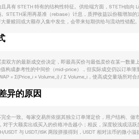
因素共同影响且具有 STETH 特有的结构性特征。供给端方面，STETH由向 
STETH采用再基准（rebase）计息，质押收益以份额增
。若大量赎回或大额存入集中发生，会带来短期供给与流动性错配。
质押场景），DeFi 活动上升、L2 交易活跃度提升与链上用例扩展，
式
与ETH高度相关，而ETH在短期内常受BTC方向性牵引；同时，ISK
。监管层面，针对质押业务的合规指引、中心化平台对质押代币的上市
奏与通道。技术与市场微观结构方面，永续合约的资金费率、ET
 池子失衡都会带来短期波动；当池子偏离锚定时，套利与再平衡交易会放大
 在撮合式市场上由买卖双方的最新成交价决定，即最高买价与最低卖价在某
其均值构成参考性的中间价（mid-price），但实际成交仍以
Σ(Price_i × Volume_i) / Σ Volume_i，使高成
 STETH 数量 = ISK 数值 / conversion rate。在去中心化
率有差异的原因
其中价格近似为 y/x；需要注意的是，诸如 Curve 的稳定资产
订单簿撮合价、跨平台的 VWAP 以及 DEX 池中的边际价格共同塑造
 rate 可能并不完全一致。每家交易所依据其独立订单簿定价，用户
平台，对于大额卖出或买入的价格冲击越小；相反，深度较浅或活跃
/USDT 与 USDT/ISK 两段拼接得到，USDT 相对法币的微小