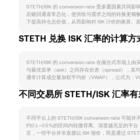
STETH/ISK 的 conversion rate 受多重
后赎回通道常态化，使供给与需求之间的转换更顺畅。
下提高持仓总价值，从而影响对 ISK 计价的换算
押品、流动性提供资产与收益叠加（例如 LSDfi 与再
STETH 兑换 ISK 汇率的计算方
conversion rate。宏观维度上，STETH
加密资产风险溢价的影响传导至 STETH/ISK
规范，均可能改变资金进入或退出 STETH 的节
与赎回、以及 Curve 等池子的 STETH/ETH
STETH/ISK 的 conversion rate
与最优卖单（ask）之间存在价差（spread），
通常计算成交量加权平均价（VWAP），公式为：VWAP = 
数值 = STETH 数量 × conversion rate，反之
不同交易所 STETH/ISK 汇
（AMM）可用恒定乘积模型描述：x × y = k，
“以池内两侧资产相对储备决定边际价格”的原理。综合而言，
rate。
不同平台上的 STETH/ISK conversion
约0.1–0.5%的区间内轻微背离。深度越充足的
言，一些平台并非直接以 ISK 报价，而是通过 STETH