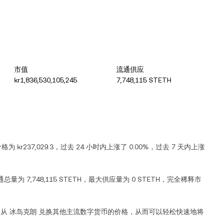
市值
流通供应
kr1,836,530,105,245
7,748,115 STETH
价格为
kr237,029.3
，过去 24 小时内
上涨
了
0.00%
，过去 7 天内
上涨
通总量为
7,748,115 STETH
，最大供应量为
0 STETH
，完全稀释市
到从
冰岛克朗
兑换其他主流数字货币的价格，从而可以轻松快速地将