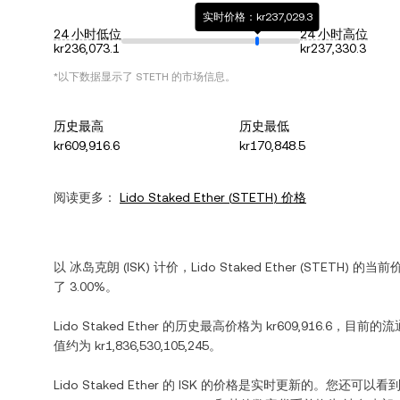
实时价格：kr237,029.3
24 小时低位
24 小时高位
kr236,073.1
kr237,330.3
*以下数据显示了
STETH
的市场信息。
历史最高
历史最低
kr609,916.6
kr170,848.5
阅读更多：
Lido Staked Ether
(
STETH
) 价格
以
冰岛克朗
(
ISK
) 计价，
Lido Staked Ether
(
STETH
) 的当前
了
3.00%
。
Lido Staked Ether
的历史最高价格为
kr609,916.6
，目前的流
值约为
kr1,836,530,105,245
。
Lido Staked Ether
的
ISK
的价格是实时更新的。您还可以看