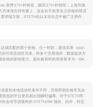
Lido 质押 ETH 时铸造，赎回 ETH 时销毁；上海升级
加的方式体现在持有量上，这会在不改变名义价格的情况
需求端方面，STETH在以太坊生态中被广泛用作抵
都会提升对 STETH 的需求并影响以 ISK 计价的
 的强弱、全球风险偏好变化、利率与流动性环境都会通过对
与托管政策、以及与ETH相关的ETF审批与会计处理
H期权到期引发的对冲需求、链上鲸鱼地址的大额质押
或缓释 STETH/ISK 的即期变动。
一数量上达成匹配的那个价格。任一时刻，最优买单（bid）
订单簿里的可得流动性为准。跨多个交易场所，数据提供方
交量场所对合成价格的影响更大。面向换算时的简单算术为：ISK
流动性层面，STETH 拥有可观的 DEX 深度。一般化的自动做市商
与相近资产池采用混合曲线以降低滑点，但其核心仍体现了
了 STETH/ISK 的即时 conversion
结构、做市深度和本地流动性条件不同，导致即期价格常见在
度较低的平台更容易出现瞬时偏离。对于STETH而
溢折价会传导进最终的 STETH/ISK 报价。此外，特定