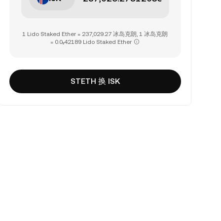
1 Lido Staked Ether = 237,029.27 冰岛克朗, 1 冰岛克朗
= 0.0₅42189 Lido Staked Ether
STETH 换 ISK