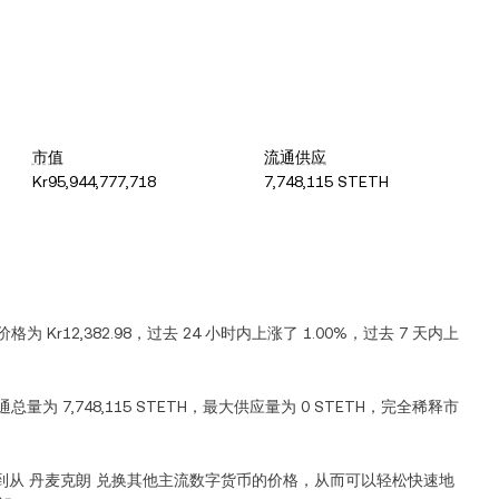
市值
流通供应
Kr95,944,777,718
7,748,115 STETH
前价格为
Kr12,382.98
，过去 24 小时内
上涨
了
1.00%
，过去 7 天内
上
通总量为
7,748,115 STETH
，最大供应量为
0 STETH
，完全稀释市
到从
丹麦克朗
兑换其他主流数字货币的价格，从而可以轻松快速地