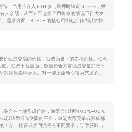
押协议铸造：当用户存入 ETH 参与质押时铸造 STETH，赎
增加持有人余额，从而在不改变代币价格的情况下扩大发
价。需求方面，STETH 的核心用例包括作为以太坊
Fi 抵押需求和杠杆需求上升时，STETH 的使用与
向性影响；同时，DKK 的强弱也会改变以法币计价的换
conversion rate。监管方面，针对“流动性质
与兑换渠道；欧盟层面的虚拟资产监管（如 MiCA）
H 期权到期集中日引发的对冲需求、以及链上大额地
价与卖方要价达成交易的价格，就成为当下的参考价格。任意
 conversion rate。
与估值。在跨平台层面，数据聚合方常以成交量加权平
交量更大的交易所对结果影响更大。对于链上流动性较为充足的
产的数量积保持不变，在小范围内价格可近似为 y/x；当
简单换算上，当已知 conversion rate 时，
te。综合而言，撮合成交、订单簿深度与跨平台 VWAP，再加上链上
单与撮合在本地形成价格，通常会出现约 0.1%–0.5%
小或以法币通道受限的平台，单笔大额卖单或买单都
币的上架、托管或赎回流程有不同要求，导致获取与