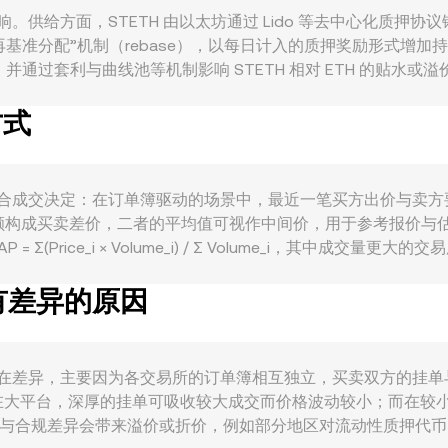
重因素共同影响。供给方面，STETH 由以太坊通过 Lido 等去中心化质
“再基准分配”机制（rebase），以每日计入的质押奖励形式
通过套利与曲线池等机制影响 STETH 相对 ETH 的贴水或溢
动性提供，以及在交易平台上的做市与套保；当以太坊网络活动、De
方式
层面，STETH 与更广泛的加密资产高度相关，尤其受 BTC 方
利率、通胀与风险偏好变化会通过 DKK 影响 STETH/DKK 的 
品的合规要求，都会影响 STETH 在不同司法辖区的可获取性
 计价的交易深度与成本。技术层面，永续合约的资金费率、ET
e 本质上由市场的撮合成交决定：在订单簿驱动的场景中，最近一笔买方出
相对 ETH 的基差波动，并通过现货与法币通道传导至 STETH/DKK 的
的差额构成买卖差价，二者的平均值可视作中间价，用于参考报价
Σ(Price_i × Volume_i) / Σ Volume_i，其中成
曲线池为主）的自动做市商模型遵循 x × y = k，不断池中两种资
率有差异的原因
，链上价格会随之微调，并通过跨市场套利传导到以 DKK 计价的报价。
 rate；反之，STETH 数量 = DKK 数值 / conversion ra
version rate。
rate 可能存在差异，主要因为各交易所的订单簿相互独立，买卖双方的挂
在大平台，深厚的挂单可吸收较大成交而价格波动较小；而在较
的地理与合规差异会带来溢价或折价，例如部分地区对流动性质押代