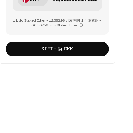
1 Lido Staked Ether = 12,382.98 丹麦克朗, 1 丹麦克朗 =
0.0₄80756 Lido Staked Ether
STETH 换 DKK