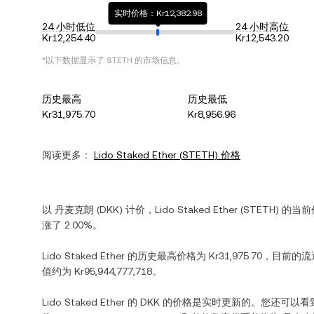
实时价格：Kr12,382.98
24 小时低位
24 小时高位
Kr12,254.40
Kr12,543.20
*以下数据显示了
STETH
的市场信息。
历史最高
历史最低
Kr31,975.70
Kr8,956.96
阅读更多：
Lido Staked Ether
(
STETH
) 价格
以
丹麦克朗
(
DKK
) 计价，
Lido Staked Ether
(
STETH
) 的当
涨
了
2.00%
。
Lido Staked Ether
的历史最高价格为
Kr31,975.70
，目前的流
值约为
Kr95,944,777,718
。
Lido Staked Ether
的
DKK
的价格是实时更新的。您还可以看