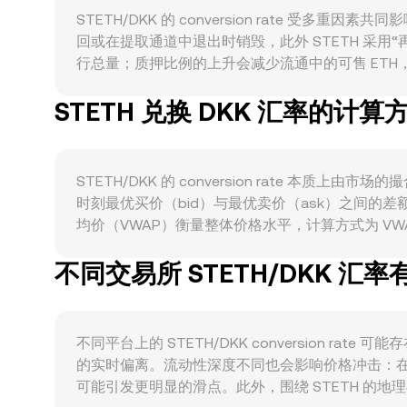
STETH/DKK 的 conversion rate 受多
回或在提取通道中退出时销毁，此外 STETH 采用
行总量；质押比例的上升会减少流通中的可售 ETH，并
质押头寸的流动性代表、在 DeFi 中用作抵押或流
STETH 兑换 DKK 汇率的计算
持有意愿增强，从而支撑对 STETH 的买需。宏观
算结果。丹麦克朗长期与欧元保持紧密盯住机制，因此欧元区
押”（LST）、质押即服务以及中心化平台提供质押产
和各地法币出入金规范的调整，亦可能改变以 DKK
STETH/DKK 的 conversion rat
址在 Curve 等池子的调仓，都会在短期内造成 STETH 
时刻最优买价（bid）与最优卖价（ask）之间
均价（VWAP）衡量整体价格水平，计算方式为 VWAP = 
STETH，去中心化交易所（如以 STETH/ETH 
不同交易所 STETH/DKK 汇
STETH 相对 ETH 的池中比例或外部套利发生变化时
可用 DKK 数值 = STETH 数量 × conversion
AMM 的报价与套利，共同决定 STETH/DKK 的即时 con
不同平台上的 STETH/DKK conversion 
的实时偏离。流动性深度不同也会影响价格冲击：
可能引发更明显的滑点。此外，围绕 STETH 