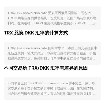
TRX/DKK conversion rate 受多层因素共同影响，既包括
TRON 网络自身的供需结构，也受到更广泛的市场与宏观环境
制约。在供给端，TRON 采用代表性权益共识（DPoS），出
块与验证激励使新发行的 TRX 定期分配给超级代表和投票
TRX 兑换 DKK 汇率的计算方式
者，而质押获取 Tron Power、能量与带宽会在一段时间内锁
定部分 TRX，减少可流通供给。随着链上手续费与部分治理决
定，网络运行中产生的费用会以 TRX 计价并可能进行销毁，
TRX/DKK conversion rate 的即时水平，本质上由交易撮合中
从而在高活跃时期收缩流通量。需求端方面，TRON 在稳定币
最新达成的一笔成交决定，即买方出价与卖方要价在某一价格
转账领域占据较大份额（如 TRC-20 USDT 高频使用）、跨境
相遇并成交的点。任何时刻，订单簿中的最佳买价与最佳卖价
结算、链上支付、以及 DeFi 与质押生态（如 JustLend、
之间形成价差，反映了当前的买卖意愿分布；两者的平均值可
Sun.io 等）都直接驱动对 TRX 的使用与持有需求，因为资源
不同交易所 TRX/DKK 汇率有差异的原因
视为参考性的中间价，但真正的价格发现以最近成交为准。在
获取与部分交互需要 TRX 支付或冻结。宏观层面，TRX 的短
跨平台维度，数据聚合通常采用成交量加权平均价（VWAP）
期走势通常与 BTC 同步性较强；当全球风险偏好走弱、避险
作为参考：VWAP = Σ(Price_i × Volume_i) / Σ Volume_i，这一
情绪上升时，数字资产整体承压，而丹麦克朗的强弱、利率预
不同平台上的 TRX/DKK conversion rate 并不完全一致。每
方式让高成交量市场对综合价格影响更大。将其应用到换算
期与本地流动性也会通过法币端影响 TRX/DKK conversion
家交易所基于自身独立的订单簿形成价格，因此在供需结构、
中，若已知某时刻 TRX/DKK conversion rate，则可用简单算
rate。监管动态同样重要，例如针对 TRON 基金会、发行与代
用户结构与撮合效率差异下，常见的即时偏差可在约 0.1%–
式完成估值：以 DKK 计价的价值 = TRX 数量 × conversion
币性质的监管表态、合规审查或交易平台上下架政策，都会改
0.5% 范围内波动。深度更充足、成交更活跃的平台在大额交
rate；反过来，TRX 数量 = 以 DKK 计价的价值 ÷ conversion
变法币入出通道与交易深度，从而影响价格发现。技术层面，
易下的价格冲击更小，而流动性较浅的平台更容易因单笔订单
rate。除中心化订单簿外，TRON 上也存在以 AMM 为机制的