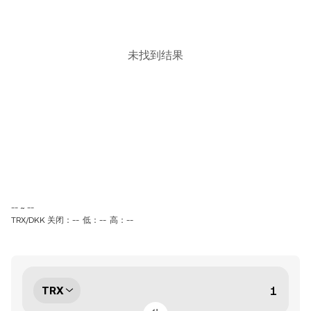
未找到结果
-- ~ --
TRX/DKK 关闭：--
低：--
高：--
TRX