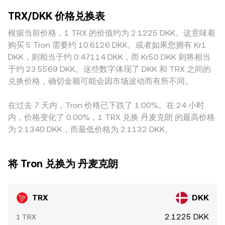
永续合约的资金费率正负值会反映并放大多空杠杆失衡，临近
出现明显偏离。此外，地域与监管环境会带来差异化溢价：某
去中心化交易（如 SunSwap），其池子遵循恒定乘积公式 x ×
期权到期时的对冲与行权可能加剧波动，而大额地址的链上转
TRX/DKK 价格兑换表
些法币入金通道更便捷或受限、合规审查趋严导致的上下架变
y = k，其中两个资产储备分别为 x 与 y，对应瞬时价格可近似
交易所或从交易所提币动向、跨链桥流量与资金流入流出，都
化、以及与 TRX 相关的监管消息，都可能改变当地 DKK 端的
根据当前价格，1 TRX 的价值约为 2.1225 DKK。这意味着
理解为 y/x；当大额交易改变池子储备比例时，价格沿曲线滑
会在短期内改变买卖力量，进而对 TRX/DKK conversion rate
可获得流动性与成本结构，从而体现在报价中。在实际定价路
动，从而影响以 DKK 间接计价时的参考水平。综合订单簿成
购买 5 Tron 需要约 10.6126 DKK。或者如果您拥有 Kr1
产生影响。
径上，许多场景中 TRX 先对 USDT 或 USD 定价，再换算为
交、VWAP 与 AMM 曲线，可更完整地理解 TRX/DKK
DKK，则相当于约 0.47114 DKK，而 Kr50 DKK 则将相当
DKK，因此 USDT 相对 DKK 的轻微升贴水（即 USDT 基差）
conversion rate 的形成与实时变动。
于约 23.5569 DKK。这些数字体现了 DKK 和 TRX 之间的
会传导到最终的 TRX/DKK 报价。跨平台套利能在一定程度上
兑换价格，确切金额可能会因市场波动而有所不同。
收敛价差：当某处 TRX/DKK conversion rate 明显偏高或偏
低时，套利者通过买低卖高的资金流动推动价格回归，但受限
在过去 7 天内，Tron 价格已下跌了 1.00%。在 24 小时
于手续费、提现与到账时间、风控限额和法币通道摩擦，收敛
内，价格变化了 0.00%，1 TRX 兑换 丹麦克朗 的最高价格
并非即时或完全，因此短时间内的价差仍可能存在。
为 2.1340 DKK，而最低价格为 2.1132 DKK。
将 Tron 兑换为 丹麦克朗
TRX
DKK
2.1225 DKK
1 TRX