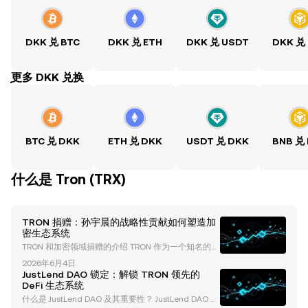
DKK 兑 BTC
DKK 兑 ETH
DKK 兑 USDT
DKK 兑
ִִִִִִִִִִִִִִִִִִִִִִִִִִִִִִִִִִִִִִִִִִִִִִִִ更多 DKK 兑换
BTC 兑 DKK
ETH 兑 DKK
USDT 兑 DKK
BNB 兑
什么是 Tron (TRX)
TRON 捐赠：孙宇晨的战略性贡献如何塑造加
密生态系统
TRON 和加密领域捐赠的介绍 TRON 作为一个知名的区
块链平台，不仅因其技术进步而在加密货币行业中崭露
2026年6月4日
头角，还因其创始人孙宇晨的创新捐赠策略和生态系统
JustLend DAO 锁定：解锁 TRON 领先的
投资而备受关注。这些贡献通常以代币购买的形式进
DeFi 生态系统
行，展示了 TRON 在慈善和区块链发展方面的独特方
什么是 JustLend DAO 及其重要性？ JustLend DAO 是
法。 在本文中，我们将深入探讨 TRON 和孙宇晨的捐