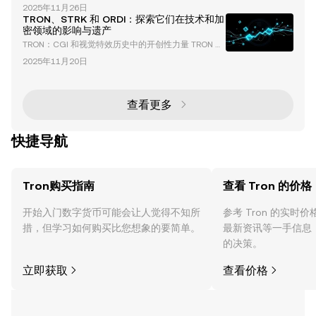
TRON 生态系统中领先的去中心化借贷协议，是去中心
赠策略如何影响加密领域，这些贡献背后的机制，以及
2025年11月26日
化金融（DeFi）创新的基石。其总锁仓价值（TVL）已
它们对区块链采用的更广泛意义。 孙宇晨在迷因币
TRON、STRK 和 ORDI：探索它们在技术和加
超过 81.6 亿美元，用户数量超过 474,000，巩固了其
密领域的影响与遗产
在 DeFi 领域的重要地位。该平台提供多样化的金融服
TRON：CGI 和视觉特效历史中的开创性力量 TRON 于
务，包括借贷、质押和能量租赁，成为零售和机构投资
1982 年上映，是计算机生成图像（CGI）和视觉特效
者的综合金融中心。 JustLend DAO 在 T
2025年11月20日
演变中的一个里程碑。在当时没有任何 3D 建模或渲染
软件的情况下，电影制作团队不得不发明全新的工艺来
实现他们的愿景。这一开创性的努力不仅革新了电影行
业，还为现代数字大片奠定了基础。 TRON 视觉特效
查看更多
背后的挑战 创造 TRON 标志性的视觉效果绝非易事。
制作团队面临着许多挑战，包括手
快捷导航
Tron购买指南
查看 Tron 的价格
开始入门数字货币可能会让人觉得不知所
参考 Tron 的实时
措，但学习如何购买比您想象的要简单。
最新资讯等一手信息
的决策。
立即获取
查看价格