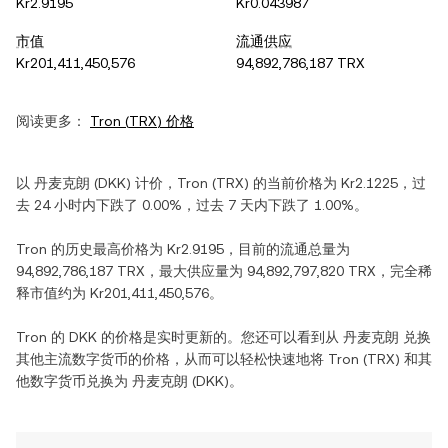
Kr2.9195
Kr0.043987
市值
流通供应
Kr201,411,450,576
94,892,786,187 TRX
阅读更多：
Tron
(
TRX
) 价格
以
丹麦克朗
(
DKK
) 计价，
Tron
(
TRX
) 的当前价格为
Kr2.1225
，过
去 24 小时内
下跌
了
0.00%
，过去 7 天内
下跌
了
1.00%
。
Tron
的历史最高价格为
Kr2.9195
，目前的流通总量为
94,892,786,187 TRX
，最大供应量为
94,892,797,820 TRX
，完全稀
释市值约为
Kr201,411,450,576
。
Tron
的
DKK
的价格是实时更新的。您还可以看到从
丹麦克朗
兑换
其他主流数字货币的价格，从而可以轻松快速地将
Tron
(
TRX
) 和其
他数字货币兑换为
丹麦克朗
(
DKK
)。