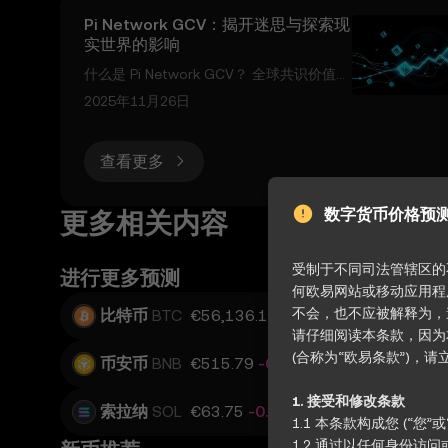
Pi Network GCV：揭开迷思与探索现
实世界的影响
什么是 Pi Network GCV？ 全球共识价值
（Global Consensus Value, GCV） 这一
2025年11月26日
术语已成为 Pi Network 社区讨论的焦点。
它指的是为 Pi 币设定的一个固定价值，通
查看更多
常被引用为每枚代币 $314,159。尽管这一
概念引起了广泛关注，但也引发了争议。一
些社区成员支持这一想法，认为它反映了 Pi
数字货币价格预
更多相关内容
的潜力，而另一些人，包括 Pi 核心团队，
则将其视为投机且不切实
受制于不同司法管辖区的
进行更多预测
何欧易网站或移动应用程序
不会，也不应被解释为，
比特币
BTC
€56,136.15
+0.98%
以太坊
请仔细阅读本条款，因为
(合称为“欧易条款”)
币安币
BNB
€515.79
-0.62%
USD Coin
1. 接受和修改条款
索拉纳
SOL
€63.75
-0.76%
波场
TRX
€
1.1 本条款构成您 (“
1.2 通过以任何身份访