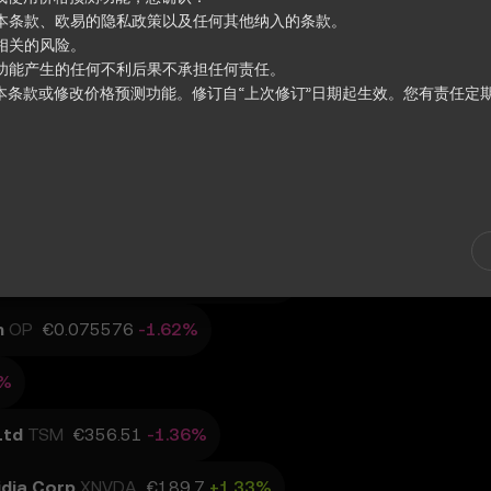
意本条款、欧易的隐私政策以及任何其他纳入的条款。
R
Vertiv Holdings, LLC
XVRT
GE Vernova Inc.
相关的风险。
测功能产生的任何不利后果不承担任何责任。
修改本条款或修改价格预测功能。修订自“上次修订”日期起生效。您有责任定
State Street Energy Select Sector SPDR ETF
XXLE
否则本条款项下使用的术语应与欧易服务条款中定义的含义相同。如有冲突，
为参考信息 按“现状”提供，不提供任何形式的保证。
括：
rnet Computer
ICP
€1.810
-1.00%
或衍生数据。
工具，包括价格表现可视化。
m
OP
€0.075576
-1.62%
知或公告。
不构成财务或投资建议，不应依赖其做出任何投资或产品决策。
4%
Ltd
TSM
€356.51
-1.36%
不得复制或利用价格预测功能。
idia Corp
XNVDA
€189.7
+1.33%