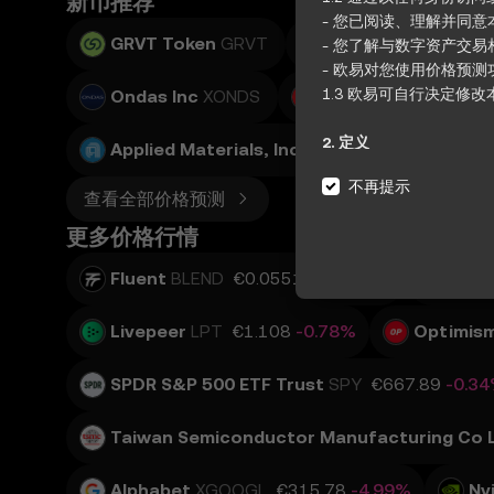
新币推荐
- 您已阅读、理解并同
GRVT Token
GRVT
Teradyne, Inc.
XTE
- 您了解与数字资产交易
- 欧易对您使用价格预
1.3 欧易可自行决定
Ondas Inc
XONDS
Adobe Inc.
XADBE
2. 定义
Applied Materials, Inc.
XAMAT
2.1 除非另有说明，
不再提示
查看全部价格预测
3. 价格预测功能
更多价格行情
3.1 价格预测功能仅作
3.2 价格预测功能可能包
Fluent
BLEND
€0.055183
+1.73%
Inte
- 来自第三方来源的聚合
- 用于信息使用的分析
Livepeer
LPT
€1.108
-0.78%
Optimis
- 有关异常市场活动的通
3.3 本价格预测功能
SPDR S&P 500 ETF Trust
SPY
€667.89
-0.3
4. 您的义务
4.1 您同意：
Taiwan Semiconductor Manufacturing Co 
- 遵守所有条款和更新。
- 未经事先书面同意，
Alphabet
XGOOGL
€315.78
-4.99%
Nv