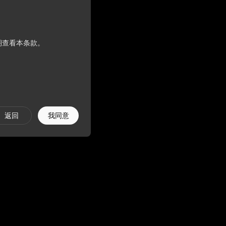
XGEV
期查看本条款。
则以本条款的规定为准。
返回
我同意