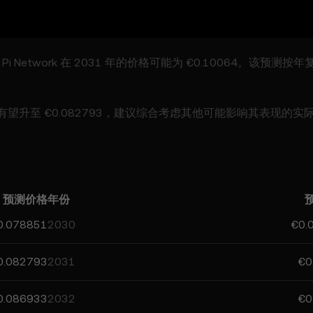
i Network 在 2031 年的价格可能为 €0.10064。该预测按
年底有望升至 €0.082793，建议综合考虑其他可能影响其表现的实
8851 至 €0.41423，最高点可达 €0.41423。该预测主要受全
work 的预测信息，有助于您做出更有依据的决策，请牢记，所有
预测价格
年份
0.078851
2030
€0.
0.082793
2031
€0
0.086933
2032
€0