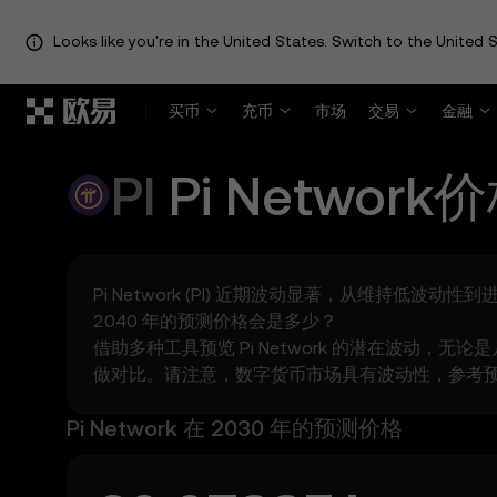
Looks like you're in the United States. Switch to the United S
跳转至主要内容
买币
充币
市场
交易
金融
PI
Pi Network
价
Pi Network (PI) 近期波动显著，从维持低波动性到
2040 年的预测价格会是多少？
借助多种工具预览 Pi Network 的潜在波动，无
做对比。请注意，数字货币市场具有波动性，参考
Pi Network 在 2030 年的预测价格