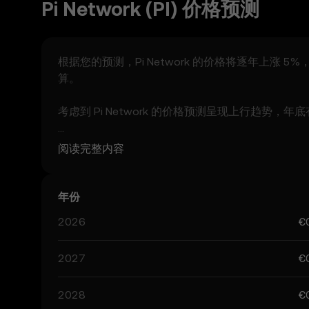
Pi Network (PI) 价格预测
根据您的预测，Pi Network 的价格将逐年上涨 5%，P
算。
考虑到 Pi Network 的价格预测呈现上行趋势，
目前社群对 Pi Network 的预测价格区间为 €0.07
阅读完整内容
监管动态及该领域技术进展的影响。关注 Pi Net
均属推测，不应被视为财务建议。
年份
2026
€
2027
€
2028
€