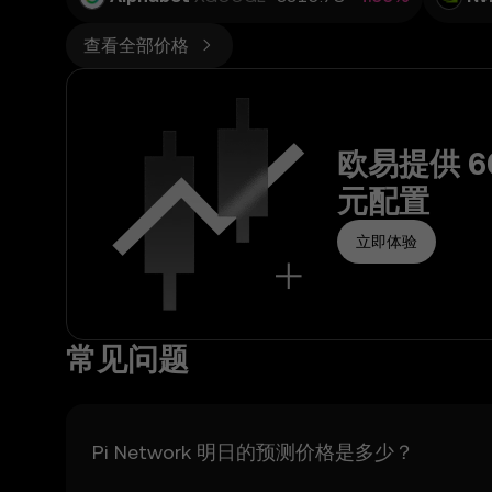
- 自行进行尽职调查，
查看全部价格
5. 免责声明和排除条款
5.1 价格预测功能和提
- 不保证准确或完整。
- 不是投资或财务建议。
欧易提供 
- 不是背书或推荐。
5.2 您不应依赖价格
元配置
5.3 在法律允许的范
错误、中断或其他问题不
立即体验
6. 风险披露
6.1 数字资产具有高
6.2 您自愿承担这些风
常见问题
7. 责任限制
7.1 在法律允许的范
7.2 欧易的责任仅限于
Pi Network 明日的预测价格是多少？
8. 赔偿