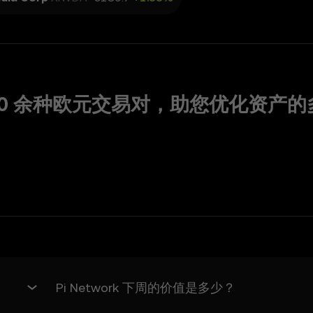
并随时了解欧易的任何公告或市场活动。
供的内容：
60 余种欧元交易对，助您优化资产的
预测功能进行投资或产品决策。欧易对任何依赖价格预测功能的行为不承担任
围内，欧易不承担所有默示保证，包括适销性和适用于特定用途的保证。欧易
承担任何责任。
风险，可能导致重大损失，包括其价值的完全损失。数字资产可能不适合所有
险，并同意欧易对任何损失不承担任何责任。
围内，欧易及其关联方不对您使用价格预测功能而产生的任何间接、偶然或后
您在过去 12 个月内为访问价格预测功能而向欧易支付的费用。
Pi Network 下周的价值是多少？