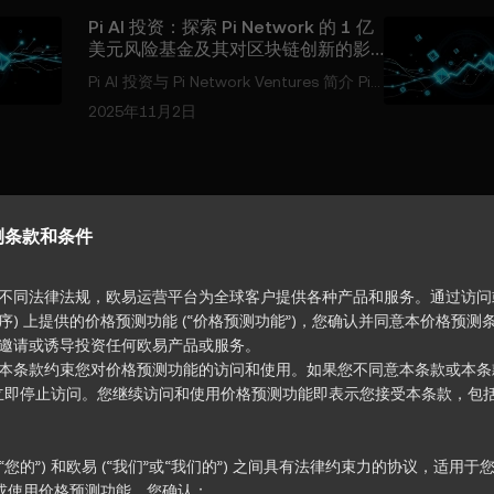
Pi AI 投资：探索 Pi Network 的 1 亿
美元风险基金及其对区块链创新的影
响
Pi AI 投资与 Pi Network Ventures 简介 Pi
Network Ventures 在区块链和技术领域中
2025年11月2日
崭露头角，推出了其 1 亿美元的风险基金 P
i AI 投资 。这一举措旨在通过支持增强 Pi
生态系统的初创企业和业务来加速创新，重
点关注实际应用和普及。通过将区块链与人
工智能（AI）和机器人等尖端技术相结合，
测条款和条件
Pi Network 正在将自己定位为去中心化网
络与新兴技术交汇
不同法律法规，欧易运营平台为全球客户提供各种产品和服务。通过访问或
) 上提供的价格预测功能 (“价格预测功能”)，您确认并同意本价格预测条款
邀请或诱导投资任何欧易产品或服务。
ETH
€1,654.91
+1.98%
泰达币
USDT
€0.86528
-0.0
本条款约束您对价格预测功能的访问和使用。如果您不同意本条款或本条
，请立即停止访问。您继续访问和使用价格预测功能即表示您接受本条款，包
USDC
€0.86717
+0.03%
瑞波币
XRP
€0.90806
-1.71
0.28386
-0.15%
您”或“您的”) 和欧易 (“我们”或“我们的”) 之间具有法律约束力的协议，适
问或使用价格预测功能，您确认：