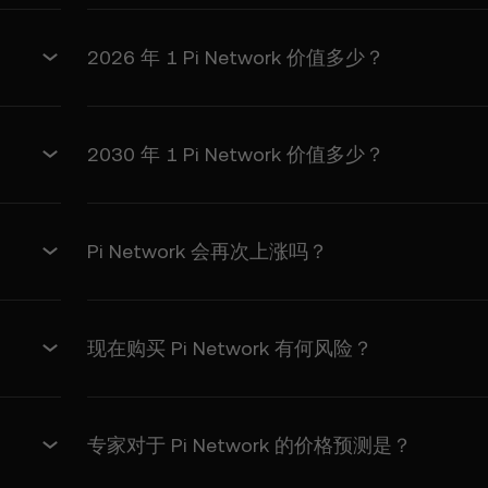
及其关联方因以下原因引起的任何权利主张、损失或责任：
2026 年 1 Pi Network 价值多少？
的任何争议将受欧易一般服务条款中的争议解决规定管辖，包括任何适用的仲
2030 年 1 Pi Network 价值多少？
容可能基于第三方来源并按“现状”提供。其仅供参考，不构成财务建议。
研究并咨询独立的财务顾问。
Pi Network 会再次上涨吗？
市场风险影响。过去的表现并不能保证未来的结果。只有在您了解风险并
或持有数字资产。有关更多信息，请参阅欧易的
服务条款
以及
风险提示
。
现在购买 Pi Network 有何风险？
专家对于 Pi Network 的价格预测是？