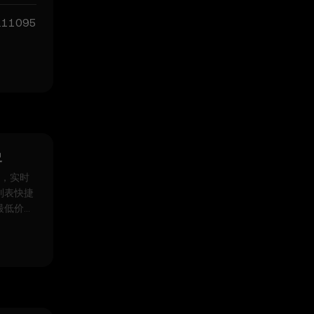
.11095
史
历史，实时
列表快捷
最低价及