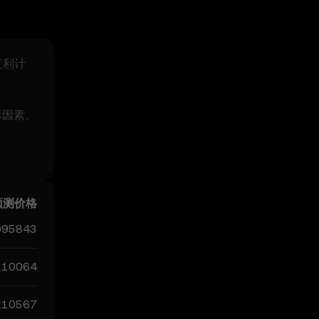
年复利计
际因素。
球数字货币
预测结果
预测价格
095843
.10064
.10567