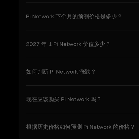
8.1 您同意赔偿欧易
- 您使用价格预测功能。
- 您违反本条款。
Pi Network 下个月的预测价格是多少？
- 您违反适用法律。
9. 解决争议
9.1 根据本条款产生
2027 年 1 Pi Network 价值多少？
内容免责声明
欧易信息页面上发布的内
担任何责任，用户应自行
如何判断 Pi Network 涨跌？
风险提示
数字资产波动性很大，受
失的情况下，才可以交易
现在应该购买 Pi Network 吗？
根据历史价格如何预测 Pi Network 的价格？