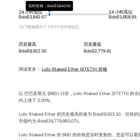
实时价格：Bds$3,843.50
24 小时低位
24 小时高位
Bds$3,842.67
Bds$3,858.93
*以下数据显示了
STETH
的市场信息。
历史最高
历史最低
Bds$9,922.30
Bds$2,779.41
阅读更多：
Lido Staked Ether
(
STETH
) 价格
以
巴巴多斯元
(
BBD
) 计价，
Lido Staked Ether
(
STETH
) 的
内
上涨
了
2.00%
。
Lido Staked Ether
的历史最高价格为
Bds$9,922.30
，目前的
市值约为
Bds$29,779,850,071
。
Lido Staked Ether
的
BBD
的价格是实时更新的。您还可以看