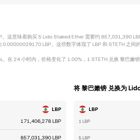
TETH/USDT 与 LBP/USDT 形成基差，再换算为 STET
收敛不同平台的价格，但受限于出入金效率、链上确认与手续费
内保持差异。
买 5 Lido Staked Ether 需要约 857,031,390 LBP。或者如果您拥有
41 LBP，而 .ل.ل50 LBP 则将相当于约 0.00000029170 LBP。这些数字体
0.00%。在 24 小时内，价格变化了 1.00%，1 STETH 兑换 黎巴
将 黎巴嫩镑 兑换为 Lido S
LBP
LBP
171,406,278 LBP
1 LBP
857,031,390 LBP
5 LBP