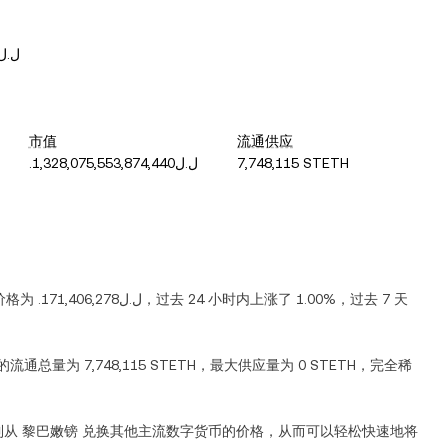
ل.ل172,784,753
市值
流通供应
.ل.ل1,328,075,553,874,440
7,748,115 STETH
前价格为
.ل.ل171,406,278
，过去 24 小时内
上涨
了
1.00%
，过去 7 天
的流通总量为
7,748,115 STETH
，最大供应量为
0 STETH
，完全稀
到从
黎巴嫩镑
兑换其他主流数字货币的价格，从而可以轻松快速地将