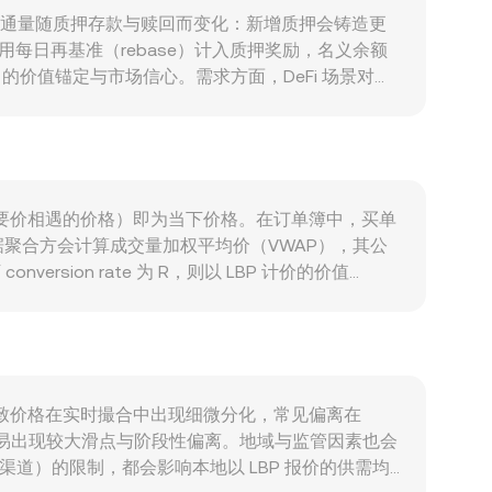
凭证，其流通量随质押存款与赎回而变化：新增质押会铸造更
用每日再基准（rebase）计入质押奖励，名义余额
H 的价值锚定与市场信心。需求方面，DeFi 场景对
需求；当以太坊生态交易繁忙、Layer2 与协议采用度
广泛的风险偏好变化与美元利率周期会通过加密资产整体
计价的本地购买力，从而影响以 LBP 报价的
代币的上市政策、以及针对加密出入金的规定变化，都可
引、stETH-ETH 曲线池（Curve）等 DEX
价与卖方要价相遇的价格）即为当下价格。在订单簿中，买单
的波动与价差。
聚合方会计算成交量加权平均价（VWAP），其公
onversion rate 为 R，则以 LBP 计价的价值
LBP/USDT 的联立价格得出隐含的 STETH/LBP。由
余额分别为 x 与 y，瞬时价格可近似为 y/x；当大额
需差异导致价格在实时撮合中出现细微分化，常见偏离在
更容易出现较大滑点与阶段性偏离。地域与监管因素也会
渠道）的限制，都会影响本地以 LBP 报价的供需均