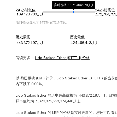
实时价格：.ل.ل171,406,278
24 小时低位
24 小时高位
.
.ل.ل169,428,700
*以下数据显示了
STETH
的市场信息。
历史最高
历史最低
.ل.ل124,196,413
.ل.ل443,372,197
阅读更多：
Lido Staked Ether
(
STETH
) 价格
以
黎巴嫩镑
(
LBP
) 计价，
Lido Staked Ether
(
STETH
) 的当
内
下跌
了
0.00%
。
Lido Staked Ether
的历史最高价格为
.ل.ل443,372,197
，目前
释市值约为
.ل.ل1,328,075,553,874,440
。
Lido Staked Ether
的
LBP
的价格是实时更新的。您还可以看