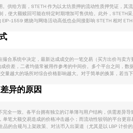
 受多重因素共同作用。供给方面，STETH 作为以太坊质押的流动性质押
机制，使大额赎回可能在特定时期增加可售供给。此外，STETH采
-1559 燃烧与网络活动高低也会间接影响 STETH 相对 ET
i”策略中将 STETH用作抵押品或流动性头寸，会提升其持有与借贷
方式
ETH 的定价。宏观层面，STETH 对比特币方向高度相关，
地法币，其强弱、通胀与本地流动性环境也会放大或削弱以 STETH 
例如各司法辖区对质押与流动性质押产品的合规认定、交易平台对相关
术层面，期货资金费率与交割、ETH 期权到期集中日对现货溢折价的牵
e 本质上由市场供需在撮合系统中决定，最新达成成交的一笔交易（买方出
或赎回与场内外搬砖流向，都会在短期内影响 STETH/LBP 
成价差，二者均值常被用作参考的中间价。多个平台之间，数据
Σ Volume_i，成交量越大的场所对综合价格影响越大。对于简单的换算，若当下 c
值 ÷ R。在场外或跨平台报价时，平台也可能参考 STETH/USDT 与 
率有差异的原因
市商（AMM）池采用 x × y = k 的恒定乘积机制，池内两种资产
至中心化报价的参考价格与最终 conversion rate。
on rate 并不完全一致。各平台拥有独立的订单簿与用户结构，供
大型平台，单笔大额交易造成的价格冲击越小；而流动性较弱的平台
生品的合规与上架政策、对法币入出渠道（尤其是以 LBP 计价的