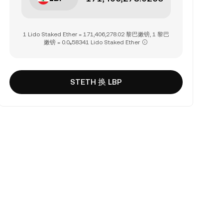
1 Lido Staked Ether = 171,406,278.02 黎巴嫩镑, 1 黎巴
嫩镑 = 0.0₈58341 Lido Staked Ether
STETH 换 LBP