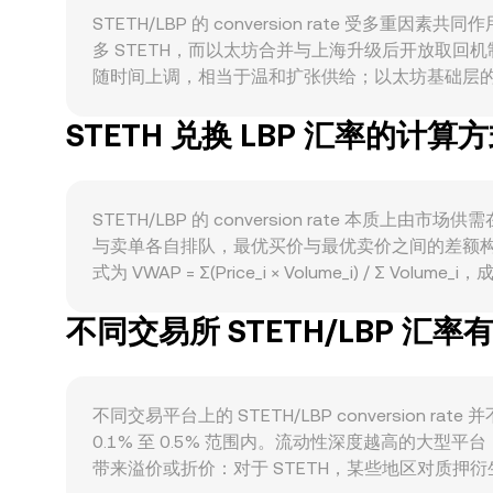
STETH/LBP 的 conversion rate
多 STETH，而以太坊合并与上海升级后开放取回
随时间上调，相当于温和扩张供给；以太坊基础层的 EIP
STETH 的使用至关重要：在借贷、做市与“LSDf
STETH 兑换 LBP 汇率的计算
走高时，相关策略收益与需求上升，通常有利于 ST
贝塔传导到 STETH/LBP；同时，LBP 作为本
conversion rate。监管事件同样关键，
能引发 STETH 与法币交易通道的流动性重定价。在技
STETH/LBP 的 conversion rat
池子的定价偏离与深度变化、以及大型地址的链上申购
与卖单各自排队，最优买价与最优卖价之间的差额构
式为 VWAP = Σ(Price_i × Volume_i) / 
=STETH 数量 × R；反之，STETH 数量=LBP 价
不同交易所 STETH/LBP 汇
于 STETH 在去中心化交易中具备显著流动性，自动做
交易扰动池子余额时，价格会沿曲线滑动，进而影响被聚合
不同交易平台上的 STETH/LBP conversi
0.1% 至 0.5% 范围内。流动性深度越高的
带来溢价或折价：对于 STETH，某些地区对质押衍