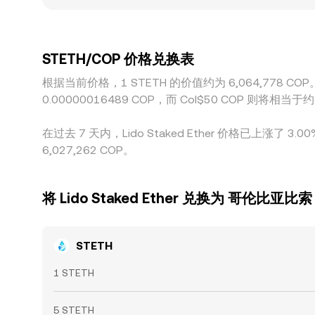
的细小溢价或折价、以及 ETH 与 STETH 间的轻微
便利性、对质押代币的合规要求、以及当地流动性提
敛，但受限于手续费、转账时间、链上取款与赎回
STETH/COP 价格兑换表
根据当前价格，1 STETH 的价值约为 6,064,778 COP。
0.00000016489 COP，而 Col$50 COP 则
在过去 7 天内，Lido Staked Ether 价格已上涨了 
6,027,262 COP。
将 Lido Staked Ether 兑换为 哥伦比亚比索
STETH
1 STETH
5 STETH