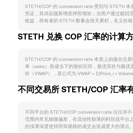
STETH/COP 的 conversion rate 受到
凭证，其供应随新增质押而增加；当用户通过赎回流程提取
收益，持有者的 STETH 数量会按天累积，名义价格通
链上活动期间减少 ETH 净供给，间接影响 STET
STETH 兑换 COP 汇率的计算
供需平衡。在需求端，STETH 作为可赚取链上质押收
性深度、LSDfi 创新以及 L2 活跃度，都会增强其
场风险偏好在短期内往往主导波动；而 COP 的强
STETH/COP conversion rate，反之
STETH/COP 的 conversion rate
展，均可能改变市场对 STETH 的可获得性和信心。技
单（asks）形成当下的报价区间，最优买价与最
心化平台上的调仓，都会带来短期价差波动，从而反映到 STET
价（VWAP），其公式为 VWAP = Σ(Price_i ×
COP 的法币报价合成，若路径为“STETH→USDT→COP
不同交易所 STETH/COP 汇
简单换算时，可用 COP Value = STETH Amount × r
心化交易场景，STETH 在 Curve 等 AMM 池子
定，池子失衡会引发价格滑点并传导到聚合后的法
不同平台的 STETH/COP conversion r
范围内常见细微偏差，在流动性较薄的时段或平台
的浅薄深度使得同等规模的成交会造成更大的滑点。某些场景