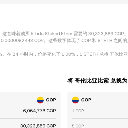
价差，都会叠加到最终的 STETH/COP conversion rat
供者的风险偏好，都可能使某些平台对 STETH 形成地域性溢
周期、以及法币端的限额与节假日安排，套利难以完全消除各平
这意味着购买 5 Lido Staked Ether 需要约 30,323,889
将相当于约 0.0000082443 COP。这些数字体现了 COP 和 S
3.00%。在 24 小时内，价格变化了 1.00%，1 STETH 兑换 哥
将 哥伦比亚比索 兑换为 Lid
COP
COP
6,064,778 COP
1 COP
30,323,889 COP
5 COP