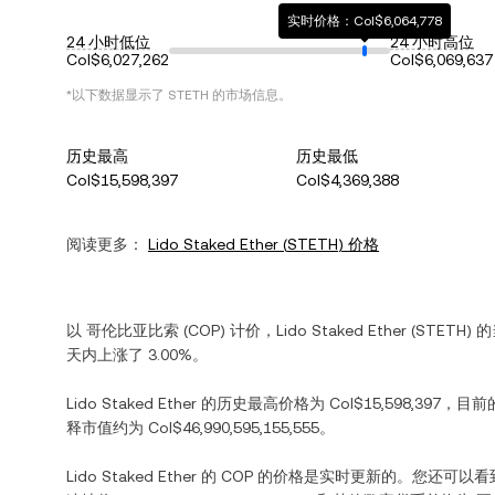
实时价格：Col$6,064,778
24 小时低位
24 小时高位
Col$6,027,262
Col$6,069,637
*以下数据显示了
STETH
的市场信息。
历史最高
历史最低
Col$15,598,397
Col$4,369,388
阅读更多：
Lido Staked Ether
(
STETH
) 价格
以
哥伦比亚比索
(
COP
) 计价，
Lido Staked Ether
(
STETH
) 
天内
上涨
了
3.00%
。
Lido Staked Ether
的历史最高价格为
Col$15,598,397
，目前
释市值约为
Col$46,990,595,155,555
。
Lido Staked Ether
的
COP
的价格是实时更新的。您还可以看