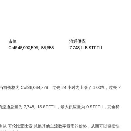
市值
流通供应
Col$46,990,595,155,555
7,748,115 STETH
的当前价格为
Col$6,064,778
，过去 24 小时内
上涨
了
1.00%
，过去 7
的流通总量为
7,748,115 STETH
，最大供应量为
0 STETH
，完全稀
到从
哥伦比亚比索
兑换其他主流数字货币的价格，从而可以轻松快