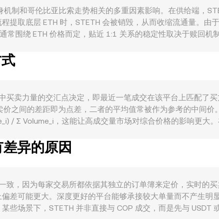
与 STETH 本身机制和哥伦比亚比索走势相关的多重因素影响。在供给端，ST
底层 ETH 时，STETH 会被销毁，从而收缩流通量。由于 ST
常围绕 ETH 价格而定，贴近 1:1 关系的稳定性取决于赎回机制
H 的稀缺性；而以太坊质押参与度、验证者回报率（APR）变化，以
方式
益的以太坊敞口，被广泛用作 DeFi 抵押物、流动性提供和杠杆策略的
作为“收益型 ETH”的使用场景并影响买卖力量。宏观层面上，STET
弱则取决于哥伦比亚的通胀、利率政策、国际资金流向与大宗商品周期
亦然。监管事件同样重要：针对质押服务的合规要求、交易平台对质押相关代
 本质上由撮合交易中买卖力量的交汇点决定，即最近一笔成交在该平台上匹
术层面，永续合约的资金费率、ETH 期权到期所引发的仓位再平衡、以
优卖价之间的差距即为点差，二者的平均值常被作为参考的中间价
H/COP conversion rate 上。
 Volume_i) / Σ Volume_i，这能让高成交量市场对综合价格的
”或“STETH→ETH→COP”，则每一段的成交价与流动性都会对最终 ST
率有差异的原因
ate，以及 STETH Amount = COP Value / rate，其中 rate 
中以恒定乘积模型运作（x × y = k），当池中 STETH 与另一资产
币报价。
ate 往往并不一致，因为每家交易所都依据其独立的订单簿来定价，实时的
上偏差可能更大。深度更好的平台能够承接较大单量而不产生明
下，STETH 并非直接与 COP 成交，而是先与 USDT 或 E