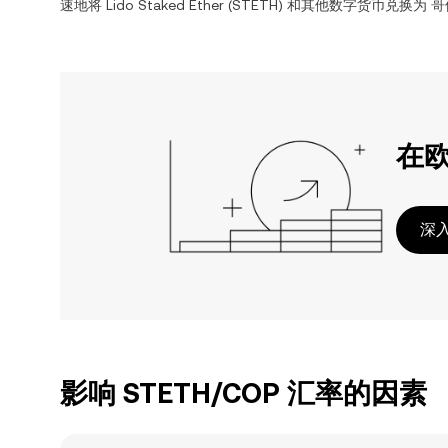
速地将
Lido Staked Ether
(
STETH
) 和其他数字货币兑换为
哥
在
深入
影响 STETH/COP 汇率的因素