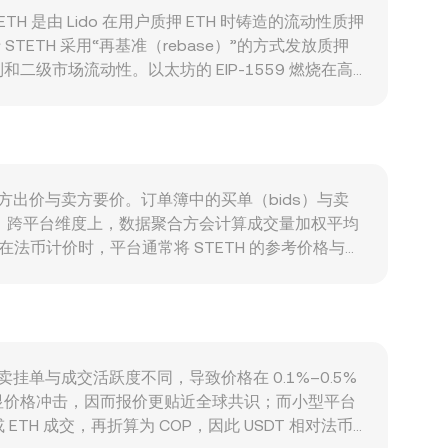
ETH 是由 Lido 在用户质押 ETH 时铸造的流动性质押
ETH 采用“再基准（rebase）”的方式发放质押
和二级市场流动性。以太坊的 EIP-1559 燃烧在高
及大型提取/存入事件，都会改变市场对 STETH 的
基础资产；Curve、Balancer 等池子的流动
H 通常与 BTC、ETH 的方向高度相关，整体加密市
等因素，COP 升值通常压低以 COP 计价的
币的上市政策、以及 Lido DAO 的治理决策和审计进
配了买方出价与卖方要价。订单簿中的买单（bids）与卖
及大资金在 Curve 的 STETH/ETH 池或中
。跨平台维度上，数据聚合方会计算成交量加权平均
影响更大。在法币计价时，平台通常将 STETH 的参考价格与
ETH/COP conversion rate 产生影响。进行
即当下的 STETH/COP conversion rate。如果参考去中
（常见为 ETH）的储备比变化时，边际价格由 y/x 决
买卖挂单与成交活跃度不同，导致价格在 0.1%–0.5%
显价格冲击，因而报价更贴近全球共识；而小型平台
TH 成交，再折算为 COP，因此 USDT 相对法币