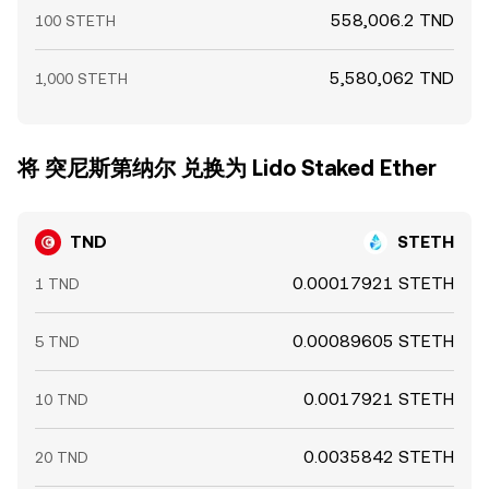
558,006.2 TND
100 STETH
5,580,062 TND
1,000 STETH
将 突尼斯第纳尔 兑换为 Lido Staked Ether
TND
STETH
0.00017921 STETH
1 TND
0.00089605 STETH
5 TND
0.0017921 STETH
10 TND
0.0035842 STETH
20 TND