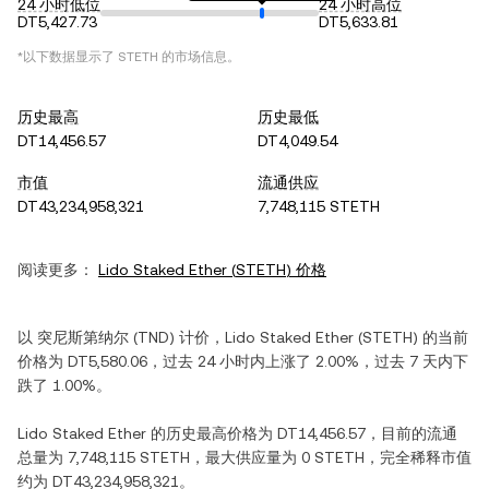
24 小时低位
24 小时高位
DT5,427.73
DT5,633.81
*以下数据显示了
STETH
的市场信息。
历史最高
历史最低
DT14,456.57
DT4,049.54
市值
流通供应
DT43,234,958,321
7,748,115 STETH
阅读更多：
Lido Staked Ether
(
STETH
) 价格
以
突尼斯第纳尔
(
TND
) 计价，
Lido Staked Ether
(
STETH
) 的当前
价格为
DT5,580.06
，过去 24 小时内
上涨
了
2.00%
，过去 7 天内
下
跌
了
1.00%
。
Lido Staked Ether
的历史最高价格为
DT14,456.57
，目前的流通
总量为
7,748,115 STETH
，最大供应量为
0 STETH
，完全稀释市值
约为
DT43,234,958,321
。