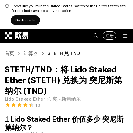
Looks like you're in the United States. Switch to the United States site
for products available in your region.
Switch site
跳转至主要内容
注册
首页
计算器
STETH 兑 TND
STETH/TND：将 Lido Staked
Ether (STETH) 兑换为 突尼斯第
纳尔 (TND)
Lido Staked Ether 兑 突尼斯第纳尔
4.3
1 Lido Staked Ether 价值多少 突尼斯
第纳尔？