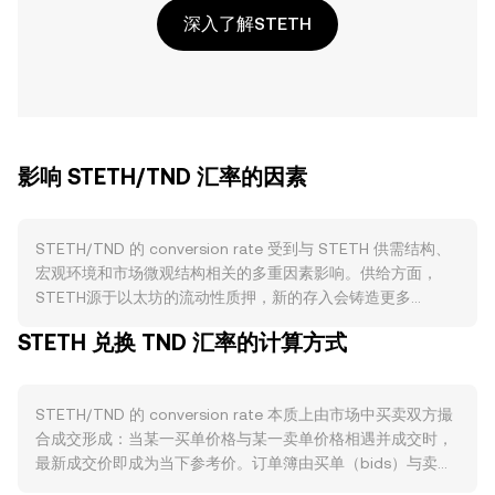
深入了解STETH
影响 STETH/TND 汇率的因素
STETH/TND 的 conversion rate 受到与 STETH 供需结构、
宏观环境和市场微观结构相关的多重因素影响。供给方面，
STETH源于以太坊的流动性质押，新的存入会铸造更多
STETH，质押奖励通过“再计数”（rebase）方式按比例增加持
STETH 兑换 TND 汇率的计算方式
有者余额，而提出（提现）通道开启后，用户可以将STETH兑
换回ETH，导致流通中的STETH减少或在二级市场产生贴水/
升水波动。验证者排队长度、以太坊网络活跃度、Lido等协议
STETH/TND 的 conversion rate 本质上由市场中买卖双方撮
的治理参数与节点运营表现，都会改变净铸造与赎回压力，从
合成交形成：当某一买单价格与某一卖单价格相遇并成交时，
而影响对ETH的跟随度与短期价格偏离。需求层面，DeFi中对
最新成交价即成为当下参考价。订单簿由买单（bids）与卖单
STETH作为抵押物、流动性池（如与ETH或稳定币的池子）和
（asks）构成，二者之间的差距是价差（spread），而最优买
收益策略的使用，会提升对STETH的需求并影响其相对ETH的