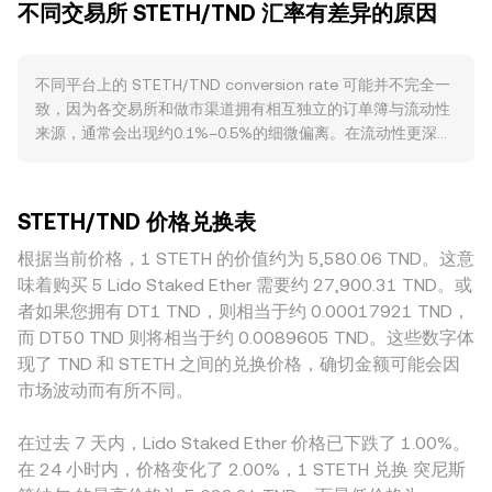
不同交易所 STETH/TND 汇率有差异的原因
价与最优卖价的均值可视为中间价（mid-price），常被用作
定价，当生态活动升温时，STETH的成交与流动性增加，价差
参考。在多个平台之间，数据聚合方会计算成交量加权平均价
通常趋于收敛。宏观上，STETH与ETH高度联动，而ETH在短
（VWAP），其公式为 VWAP = Σ(Price_i × Volume_i) / Σ
期内常受BTC方向牵引；传统市场的风险偏好、全球流动性环
不同平台上的 STETH/TND conversion rate 可能并不完全一
Volume_i，以交易量更大的场所对综合价格影响更大。在简单
境以及利率变动通过风险资产定价链条影响加密资产表现。同
致，因为各交易所和做市渠道拥有相互独立的订单簿与流动性
换算上，若给定 conversion rate，则以TND计价的价值可表
时，TND的强弱、外汇市场流动性与本地宏观因素会直接反映
来源，通常会出现约0.1%–0.5%的细微偏离。在流动性更深、
示为：TND Value = STETH Amount × rate；反之，STETH
到以TND计价的报价水平。监管方面，针对质押和流动性质押
成交更活跃的平台，大额订单对价格的冲击较小，价格更接近
Amount = TND Value / rate。考虑到STETH在去中心化交易
的政策变化、ETH相关金融产品（如现货ETF）审批进展、以
全球共识；而在流动性较浅的平台，单笔订单就可能显著推动
场所（如与ETH或稳定币的AMM池）具有较高流动性，自动做
及对托管和KYC的合规要求，均可能改变入场与退出通道，进
价格。此外，STETH对ETH的贴水/升水程度会受各平台上链
市商的定价常由不变乘积模型 x × y = k 约束，其中池内两种资
而影响STETH的流动性与与ETH的价差。技术层面，永续合约
STETH/TND 价格兑换表
上/链下流动性联通程度影响，跨池套利的效率也不尽相同。地
产的储备量决定价格，价格近似为 y/x；当资金在池间流动或
资金费率、ETH与STETH相关期权到期、链上大额地址调仓、
理与监管差异亦会造成溢价或折价：接入TND的法币通道、当
根据当前价格，1 STETH 的价值约为 5,580.06 TND。这意
单侧交易放大时，池子比例变化会立刻反映在链上价格上。综
以及跨池流动性迁移，都会在短期内放大波动，叠加TND市场
地合规成本、入金与出金限制等，都可能导致以TND计价的报
合订单簿的最新成交、不同平台的VWAP，以及AMM池的链上
味着购买 5 Lido Staked Ether 需要约 27,900.31 TND。或
自身的报价与流动性条件，最终共同塑造 STETH/TND 的即时
价不同。许多场合STETH/TND的报价还间接受到USDT基差的
报价，最终形成被平台用于定价的 STETH/TND conversion
者如果您拥有 DT1 TND，则相当于约 0.00017921 TND，
定价。
影响——因为部分路径实际先通过 STETH/USDT 或
rate，并通过上述算式转换为具体的成交对价。
而 DT50 TND 则将相当于约 0.0089605 TND。这些数字体
ETH/USDT，再由 USDT/TND 侧的报价传导，USDT相对TND
现了 TND 和 STETH 之间的兑换价格，确切金额可能会因
出现轻微溢折价时，会叠加到最终的 STETH/TND 报价中。跨
市场波动而有所不同。
平台套利者通过买低卖高在一定程度上缩小价差，但在网络与
资金转移成本、合规限制和流动性不均等因素存在时，价差不
在过去 7 天内，Lido Staked Ether 价格已下跌了 1.00%。
会完全消失，从而导致各平台的 STETH/TND 报价在短时间内
在 24 小时内，价格变化了 2.00%，1 STETH 兑换 突尼斯
仍可能存在差异。