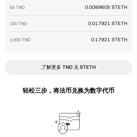
0.0089605 STETH
50 TND
0.017921 STETH
100 TND
0.17921 STETH
1,000 TND
ִִִִִִִִִִִִִִִִִִִִִִִִִִִִִִִִִִִִִִִִִִִִִִִ了解更多 TND 兑 STETH
轻松三步，将法币兑换为数字代币