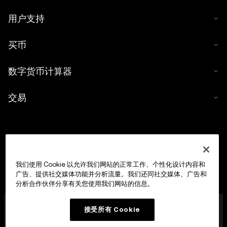
用户支持
买币
数字货币计算器
交易
我们使用 Cookie 以允许我们网站的正常工作、个性化设计内容和
广告、提供社交媒体功能并分析流量。我们还同社交媒体、广告和
分析合作伙伴分享有关您使用我们网站的信息。
OKX Europe Limited 现已成为经马耳他金融服务管理局
接受所有 Cookie
(MFSA) 依据《数字货币资产市场法案》(马耳他法律第 647
章) 第 28 条授权成立的数字货币资产服务提供商 (CASP)，