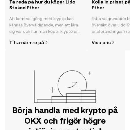
Ta reda på hur du köper Lido
Kolla in priset p
Staked Ether
Ether
Att komma igång med krypto kan
Fatta välgrundade 
kännas överväldigande, men att lära
översikt över Lido S
sig var och hur man köper krypto är
prisförändringar i re
enklare än du kanske tror. Kickstarta
communityns åsikte
Titta närmre på
Visa pris
din resa på OKX mobilapp eller direkt
mycket mer.
här på webben.
Börja handla med krypto på
OKX och frigör högre