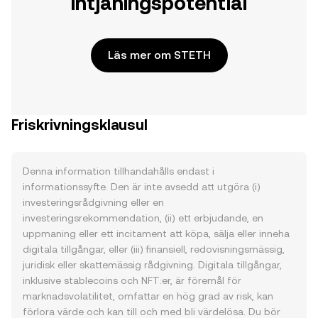
intjäningspotential
Läs mer om STETH
Friskrivningsklausul
Denna information tillhandahålls endast i
informationssyfte. Den är inte avsedd att utgöra (i)
investeringsrådgivning eller en
investeringsrekommendation, (ii) ett erbjudande, en
uppmaning eller ett incitament att köpa, sälja eller inneha
digitala tillgångar, eller (iii) finansiell, redovisningsmässig,
juridisk eller skattemässig rådgivning. Digitala tillgångar,
inklusive stablecoins och NFT:er, är föremål för
marknadsvolatilitet, omfattar en hög grad av risk, kan
förlora värde och kan till och med bli värdelösa. Du bör