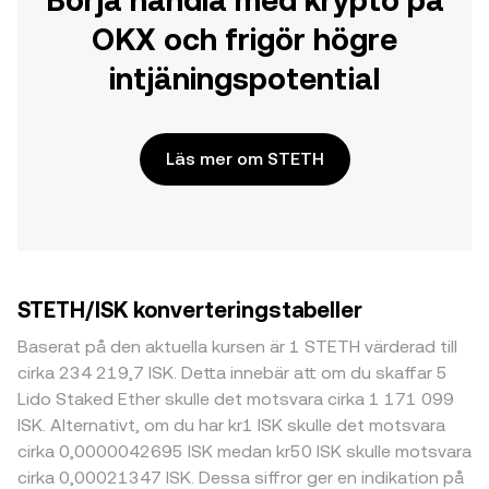
Börja handla med krypto på
OKX och frigör högre
intjäningspotential
Läs mer om STETH
STETH/ISK konverteringstabeller
Baserat på den aktuella kursen är 1 STETH värderad till
cirka 234 219,7 ISK. Detta innebär att om du skaffar 5
Lido Staked Ether skulle det motsvara cirka 1 171 099
ISK. Alternativt, om du har kr1 ISK skulle det motsvara
cirka 0,0000042695 ISK medan kr50 ISK skulle motsvara
cirka 0,00021347 ISK. Dessa siffror ger en indikation på