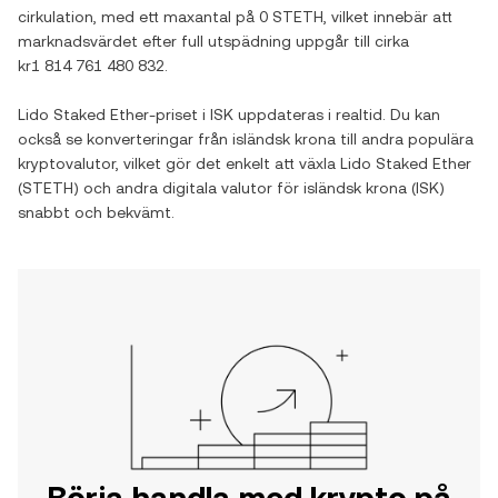
cirkulation, med ett maxantal på
0 STETH
, vilket innebär att
marknadsvärdet efter full utspädning uppgår till cirka
kr1 814 761 480 832
.
Lido Staked Ether
-priset i
ISK
uppdateras i realtid. Du kan
också se konverteringar från
isländsk krona
till andra populära
kryptovalutor, vilket gör det enkelt att växla
Lido Staked Ether
(
STETH
) och andra digitala valutor för
isländsk krona
(
ISK
)
snabbt och bekvämt.