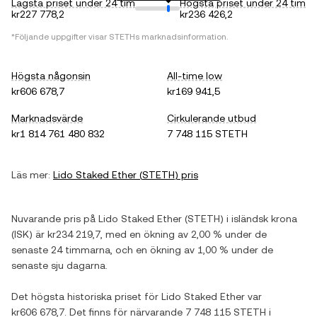
Lägsta priset under 24 tim
Högsta priset under 24 tim
kr227 778,2
kr236 426,2
*Följande uppgifter visar
STETH
s marknadsinformation.
Högsta någonsin
All-time low
kr606 678,7
kr169 941,5
Marknadsvärde
Cirkulerande utbud
kr1 814 761 480 832
7 748 115 STETH
Läs mer:
Lido Staked Ether
(
STETH
) pris
Nuvarande pris på
Lido Staked Ether
(
STETH
) i
isländsk krona
(
ISK
) är
kr234 219,7
, med
en ökning
av
2,00 %
under de
senaste 24 timmarna, och
en ökning
av
1,00 %
under de
senaste sju dagarna.
Det högsta historiska priset för
Lido Staked Ether
var
kr606 678,7
. Det finns för närvarande
7 748 115 STETH
i