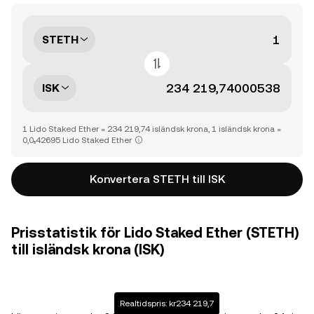
STETH
ISK
1 Lido Staked Ether = 234 219,74 isländsk krona, 1 isländsk krona =
0,0₅42695 Lido Staked Ether
Konvertera STETH till ISK
Prisstatistik för Lido Staked Ether (STETH)
till isländsk krona (ISK)
Realtidspris: kr234 219,7