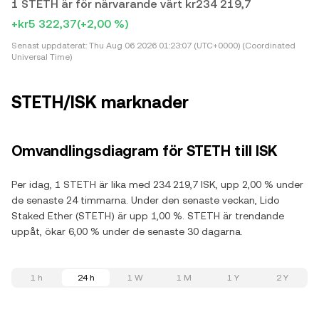
1 STETH är för närvarande värt kr234 219,7
+kr5 322,37
(+2,00 %)
Senast uppdaterat:
Thu Aug 06 2026 01:23:07 (UTC+0000) (Coordinated
Universal Time)
STETH/ISK marknader
Omvandlingsdiagram för STETH till ISK
Per idag, 1 STETH är lika med 234 219,7 ISK, upp 2,00 % under
de senaste 24 timmarna. Under den senaste veckan, Lido
Staked Ether (STETH) är upp 1,00 %. STETH är trendande
uppåt, ökar 6,00 % under de senaste 30 dagarna.
1 h
24 h
1 W
1 M
1 Y
2 Y