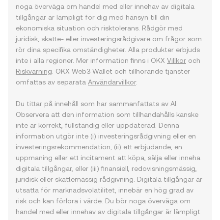
noga överväga om handel med eller innehav av digitala
tillgångar är lämpligt för dig med hänsyn till din
ekonomiska situation och risktolerans. Rådgör med
juridisk, skatte- eller investeringsrådgivare om frågor som
rör dina specifika omständigheter. Alla produkter erbjuds
inte i alla regioner. Mer information finns i OKX
Villkor
och
Riskvarning
. OKX Web3 Wallet och tillhörande tjänster
omfattas av separata
Användarvillkor
.
Du tittar på innehåll som har sammanfattats av AI.
Observera att den information som tillhandahålls kanske
inte är korrekt, fullständig eller uppdaterad. Denna
information utgör inte (i) investeringsrådgivning eller en
investeringsrekommendation, (ii) ett erbjudande, en
uppmaning eller ett incitament att köpa, sälja eller inneha
digitala tillgångar, eller (iii) finansiell, redovisningsmässig,
juridisk eller skattemässig rådgivning. Digitala tillgångar är
utsatta för marknadsvolatilitet, innebär en hög grad av
risk och kan förlora i värde. Du bör noga överväga om
handel med eller innehav av digitala tillgångar är lämpligt