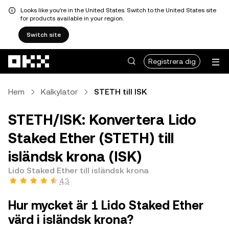
Looks like you're in the United States. Switch to the United States site
for products available in your region.
Switch site
Hoppa till huvudinnehåll
Registrera dig
Hem
Kalkylator
STETH till ISK
STETH/ISK: Konvertera Lido
Staked Ether (STETH) till
isländsk krona (ISK)
Lido Staked Ether till isländsk krona
4,3
Hur mycket är 1 Lido Staked Ether
värd i isländsk krona?