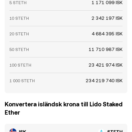
1 171 099 ISK
5 STETH
2 342 197 ISK
10 STETH
4 684 395 ISK
20 STETH
11 710 987 ISK
50 STETH
23 421 974 ISK
100 STETH
234 219 740 ISK
1 000 STETH
Konvertera isländsk krona till Lido Staked
Ether
ISK
STETH