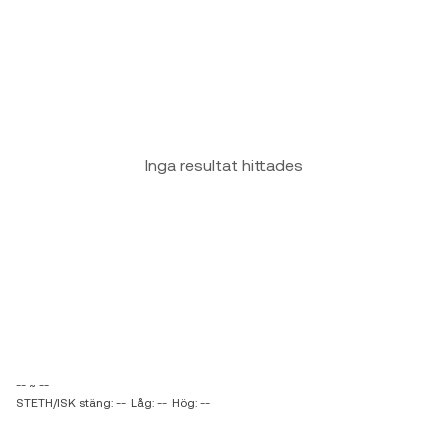
Inga resultat hittades
-- ~ --
STETH/ISK stäng: --
Låg: --
Hög: --