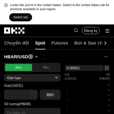
Looks like you're in the United States. Switch to the United States site for
products available in your region.
Switch site
Chuyển đến nội dung chính
Đăng ký
Chuyển đổi
Spot
Futures
Bot & Sao chép
--
HBAR/USDⓈ
--
Mua
Bán
0,00001
Giá
Số
Giới hạn
(USDⓈ)
(HBAR)
Giá
(USDⓈ)
Giá
BBO
Số lượng
(HBAR)