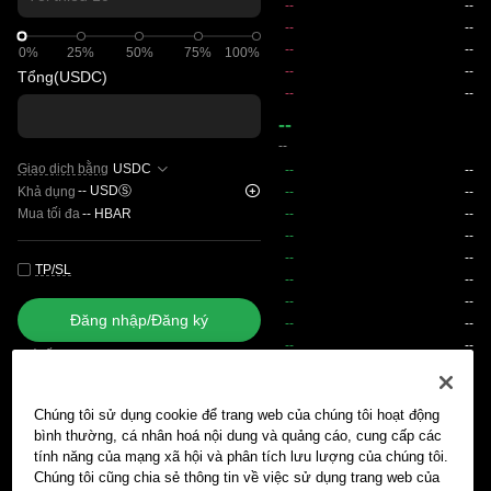
0%
0%
25%
50%
75%
100%
Tổng
(USDC)
--
--
Giao dịch bằng
USDC
--
USDⓈ
Khả dụng
Mua tối đa
--
HBAR
TP/SL
Đăng nhập/Đăng ký
Giá tối đa
0
Phí
Chúng tôi sử dụng cookie để trang web của chúng tôi hoạt động
bình thường, cá nhân hoá nội dung và quảng cáo, cung cấp các
Lệnh chờ khớp
Lịch sử lệnh
Vị thế mở
Lịch sử vị thế
Tài
tính năng của mạng xã hội và phân tích lưu lượng của chúng tôi.
Chúng tôi cũng chia sẻ thông tin về việc sử dụng trang web của