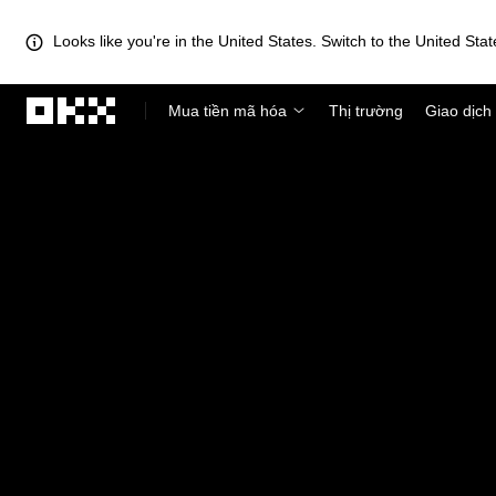
Looks like you're in the United States. Switch to the United Stat
Chuyển đến nội dung chính
Mua tiền mã hóa
Thị trường
Giao dịch