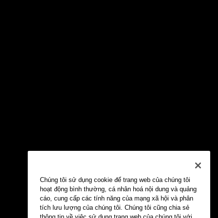
Chúng tôi sử dụng cookie để trang web của chúng tôi
hoạt động bình thường, cá nhân hoá nội dung và quảng
cáo, cung cấp các tính năng của mạng xã hội và phân
tích lưu lượng của chúng tôi. Chúng tôi cũng chia sẻ
thông tin về việc sử dụng trang web của chúng tôi với