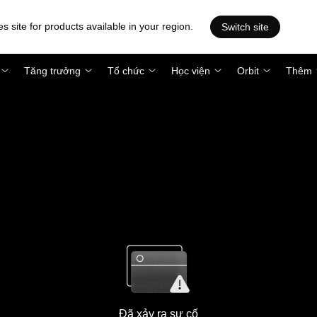
es site for products available in your region.
Switch site
Tăng trưởng
Tổ chức
Học viện
Orbit
Thêm
Đã xảy ra sự cố