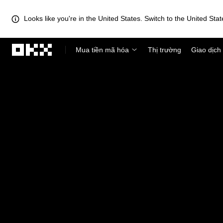
Looks like you're in the United States. Switch to the United Stat
Chuyển đến nội dung chính
Mua tiền mã hóa
Thị trường
Giao dịch