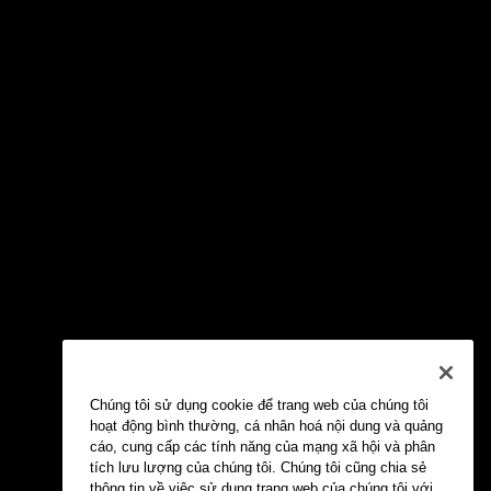
Chúng tôi sử dụng cookie để trang web của chúng tôi
hoạt động bình thường, cá nhân hoá nội dung và quảng
cáo, cung cấp các tính năng của mạng xã hội và phân
tích lưu lượng của chúng tôi. Chúng tôi cũng chia sẻ
thông tin về việc sử dụng trang web của chúng tôi với