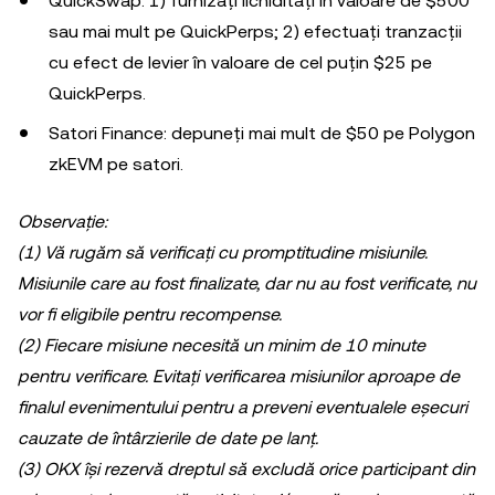
QuickSwap: 1) furnizați lichidități în valoare de $500
sau mai mult pe QuickPerps; 2) efectuați tranzacții
cu efect de levier în valoare de cel puțin $25 pe
QuickPerps.
Satori Finance: depuneți mai mult de $50 pe Polygon
zkEVM pe satori.
Observație:
(1) Vă rugăm să verificați cu promptitudine misiunile.
Misiunile care au fost finalizate, dar nu au fost verificate, nu
vor fi eligibile pentru recompense.
(2) Fiecare misiune necesită un minim de 10 minute
pentru verificare. Evitați verificarea misiunilor aproape de
finalul evenimentului pentru a preveni eventualele eșecuri
cauzate de întârzierile de date pe lanț.
(3) OKX își rezervă dreptul să excludă orice participant din