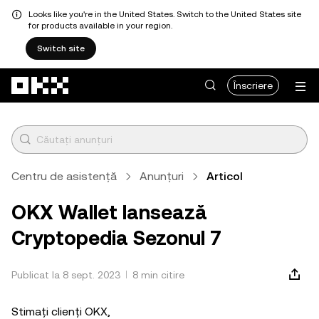
Looks like you're in the United States. Switch to the United States site
for products available in your region.
Switch site
Săriți la conținutul principal
Înscriere
Centru de asistență
Anunțuri
Articol
OKX Wallet lansează
Cryptopedia Sezonul 7
Publicat la 8 sept. 2023
8 min citire
Stimați clienți OKX,