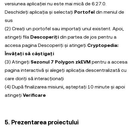
versiunea aplicației nu este mai mică de 6.27.0.
Deschideți aplicația și selectați
Portofel
din meniul de
sus
(2) Creați un portofel sau importați unul existent. Apoi,
atingeți fila
Descoperiți
din partea de jos pentru a
accesa pagina Descoperiți și atingeți
Cryptopedia:
Învățați să câștigați
(3) Atingeți
Sezonul 7 Polygon zkEVM
pentru a accesa
pagina interactivă și alegeți aplicația descentralizată cu
care doriți să interacționați
(4) După finalizarea misiunii, așteptați 10 minute și apoi
atingeți
Verificare
5. Prezentarea proiectului