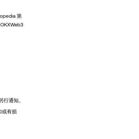
pedia 第
KXWeb3
另行通知。
加或有损