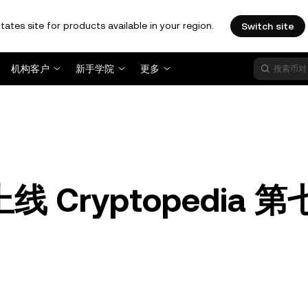
tates site for products available in your region.
Switch site
机构客户
新手学院
更多
上线 Cryptopedia 