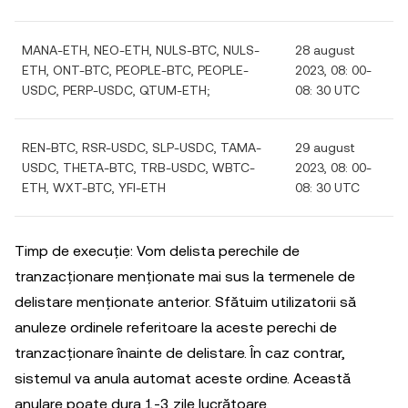
MANA-ETH, NEO-ETH, NULS-BTC, NULS-
28 august
ETH, ONT-BTC, PEOPLE-BTC, PEOPLE-
2023, 08: 00-
USDC, PERP-USDC, QTUM-ETH;
08: 30 UTC
REN-BTC, RSR-USDC, SLP-USDC, TAMA-
29 august
USDC, THETA-BTC, TRB-USDC, WBTC-
2023, 08: 00-
ETH, WXT-BTC, YFI-ETH
08: 30 UTC
Timp de execuție: Vom delista perechile de
tranzacționare menționate mai sus la termenele de
delistare menționate anterior. Sfătuim utilizatorii să
anuleze ordinele referitoare la aceste perechi de
tranzacționare înainte de delistare. În caz contrar,
sistemul va anula automat aceste ordine. Această
anulare poate dura 1-3 zile lucrătoare.