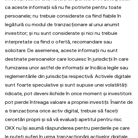
ca aceste informații să nu fie potrivite pentru toate
persoanele; nu trebuie considerate ca fiind fiabile în
legătură cu modul de tranzacționare al unui anumit
investitor; și nu sunt considerate și nici nu trebuie
interpretate ca fiind o ofertă, recomandare sau
solicitare. De asemenea, aceste informații nu sunt
destinate persoanelor care locuiesc în jurisdicții în care
furnizarea unor astfel de informații ar încălca legile sau
reglementările din jurisdicția respectivă. Activele digitale
sunt foarte speculative și sunt supuse unei volatilități
ridicate, pot deveni ilichide în orice moment și investitorii
pot pierde întreaga valoare a propriei investiții. Înainte de
a tranzacționa orice activ digital, trebuie să faceți
cercetări proprii și să vă evaluați apetitul pentru risc.
OKX nu își asumă răspunderea pentru pierderile pe care
le puteți suferi în urma tranzacționării activelor digitale.