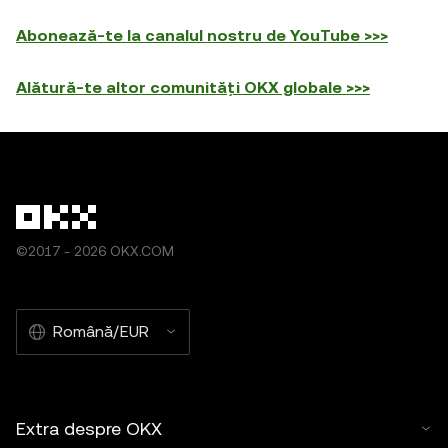
Abonează-te la canalul nostru de YouTube >>>
Alătură-te altor comunități OKX globale >>>
©2017 - 2026 OKX.COM
Română/EUR
Extra despre OKX