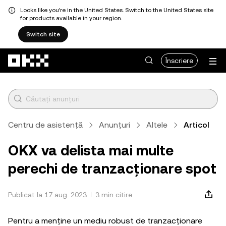
Looks like you're in the United States. Switch to the United States site
for products available in your region.
Switch site
Săriți la conținutul principal
Înscriere
Centru de asistență
Anunțuri
Altele
Articol
OKX va delista mai multe
perechi de tranzacționare spot
Publicat la 17 aug. 2023
3 min citire
Pentru a menține un mediu robust de tranzacționare