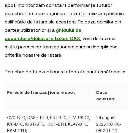
spot, monitorizăm constant performanța tuturor
perechilor de tranzacționare listate și revizuim periodic
calificările de listare ale acestora. Pe baza opiniilor din
partea utilizatorilor și a
ghidului de
ascundere/delistare token OKX
, vom delista mai
multe perechi de tranzacționare care nu îndeplinesc
criteriile noastre de listare.
Perechile de tranzacționare afectate sunt următoarele:
Perechi de tranzacționare spot
Data
delistării
CVC-BTC, DASH-ETH, ENJ-BTC, FLM-USDC,
24 august
ICP-BTC, IOST-BTC, IOST-ETH, KLAY-BTC,
2023, 08: 00-
KSM-ETH;
08: 30 UTC