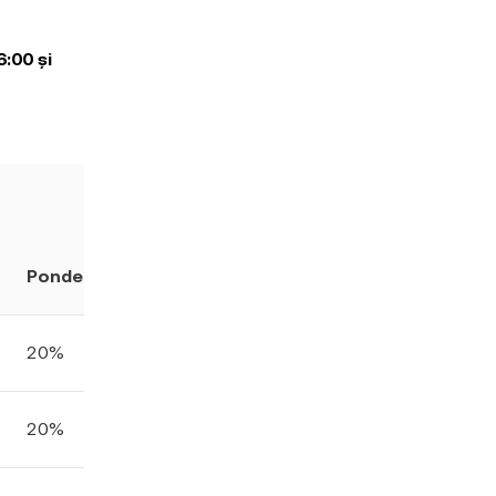
6:00 și
Pondere
20%
20%