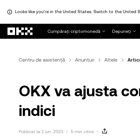
Looks like you're in the United States. Switch to the United S
Săriți la conținutul principal
Cumpărați criptomonedă
Depuneți
Centru de asistență
Anunțuri
Altele
Artic
OKX va ajusta c
indici
Publicat la 2 iun. 2023
5 min citire