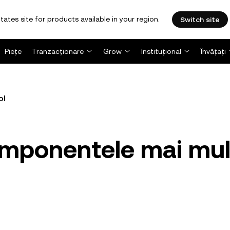
tates site for products available in your region.
Switch site
Piețe
Tranzacționare
Grow
Instituțional
Învățați
ol
omponentele mai mul