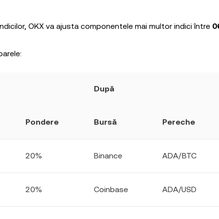
 indicilor, OKX va ajusta componentele mai multor indici între
0
oarele:
După
Pondere
Bursă
Pereche
20%
Binance
ADA/BTC
20%
Coinbase
ADA/USD