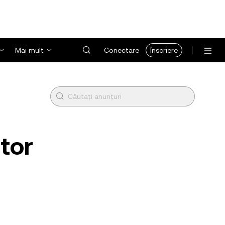
Mai mult
Conectare
Înscriere
tor