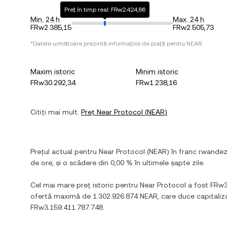
Preț în timp real: FRw2.424,86
Min. 24 h
Max. 24 h
FRw2.385,15
FRw2.505,73
*Datele următoare prezintă informațiile de piață pentru
NEAR
.
Maxim istoric
Minim istoric
FRw30.292,34
FRw1.238,16
Citiți mai mult:
Preț
Near Protocol
(
NEAR
)
Prețul actual pentru
Near Protocol
(
NEAR
) în
franc rwande
de ore, și
o scădere
din
0,00 %
în ultimele șapte zile.
Cel mai mare preț istoric pentru
Near Protocol
a fost
FRw3
ofertă maximă de
1.302.926.874 NEAR
, care duce capitali
FRw3.159.411.787.748
.