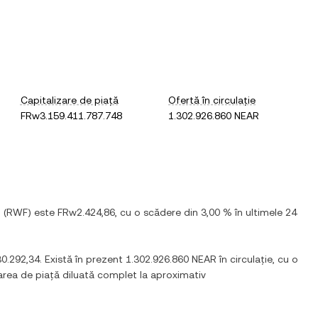
Capitalizare de piață
Ofertă în circulație
FRw3.159.411.787.748
1.302.926.860 NEAR
z
(
RWF
) este
FRw2.424,86
, cu
o scădere
din
3,00 %
în ultimele 24
0.292,34
. Există în prezent
1.302.926.860 NEAR
în circulație, cu o
zarea de piață diluată complet la aproximativ