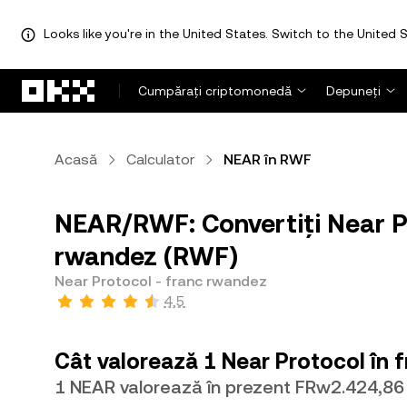
Looks like you're in the United States. Switch to the United S
Săriți la conținutul principal
Cumpărați criptomonedă
Depuneți
Acasă
Calculator
NEAR în RWF
NEAR/RWF: Convertiți Near P
rwandez (RWF)
Near Protocol - franc rwandez
4,5
Cât valorează 1 Near Protocol în 
1 NEAR valorează în prezent FRw2.424,86