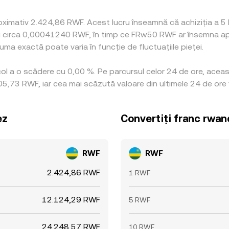
oximativ 2.424,86 RWF. Acest lucru înseamnă că achiziția a 5 
 cu circa 0,00041240 RWF, în timp ce FRw50 RWF ar însemna a
uma exactă poate varia în funcție de fluctuațiile pieței.
ocol a o scădere cu 0,00 %. Pe parcursul celor 24 de ore, acea
,73 RWF, iar cea mai scăzută valoare din ultimele 24 de ore 
ez
Convertiți franc rwan
RWF
RWF
2.424,86 RWF
1 RWF
12.124,29 RWF
5 RWF
24.248,57 RWF
10 RWF