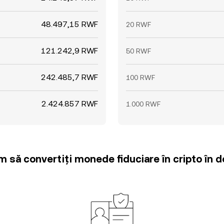
48.497,15 RWF
20 RWF
121.242,9 RWF
50 RWF
242.485,7 RWF
100 RWF
2.424.857 RWF
1.000 RWF
m să convertiți monede fiduciare în cripto în d