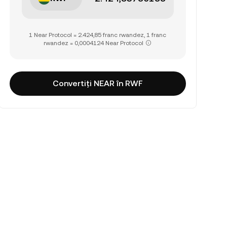
1 Near Protocol = 2.424,85 franc rwandez, 1 franc
rwandez = 0,0004124 Near Protocol
Convertiți NEAR în RWF