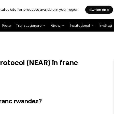
tates site for products available in your region.
Switch site
Piețe
Tranzacționare
Grow
Instituțional
Învățați
rotocol (NEAR) în franc
franc rwandez?