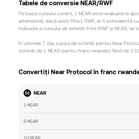
Tabele de conversie NEAR/RWF
Pe baza cursului curent, 1 NEAR este evaluată la apr
alternativă, dacă aveți FRw1 RWF, ar fi echivalentă
indicație a cursului de schimb între RWF și NEAR, iar s
În ultimele 7 zile, cursul de schimb pentru Near Prot
schimb de 1 NEAR pentru franc rwandez fiind de 2.505
Convertiți Near Protocol în franc rwand
NEAR
1 NEAR
5 NEAR
10 NEAR