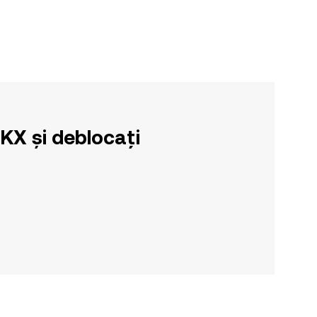
OKX și deblocați