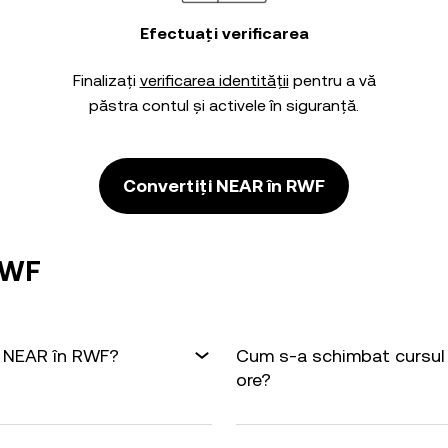
Efectuați verificarea
Finalizați
verificarea identității
pentru a vă
păstra contul și activele în siguranță.
Convertiți NEAR în RWF
RWF
1 NEAR în RWF?
Cum s-a schimbat cursul 
ore?