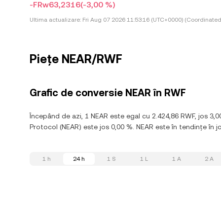
-FRw63,2316
(-3,00 %)
Ultima actualizare:
Fri Aug 07 2026 11:53:16 (UTC+0000) (Coordinated
Piețe NEAR/RWF
Grafic de conversie NEAR în RWF
Începând de azi, 1 NEAR este egal cu 2.424,86 RWF, jos 3,0
Protocol (NEAR) este jos 0,00 %. NEAR este în tendințe în jo
1 h
24 h
1 S
1 L
1 A
2 A