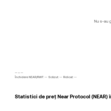
Nu s-au g
-- ~ --
Închidere NEAR/RWF: --
Scăzut: --
Ridicat: --
Statistici de preț Near Protocol (NEAR)