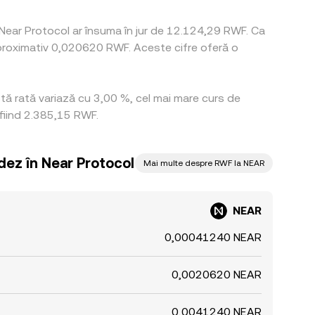
Near Protocol ar însuma în jur de 12.124,29 RWF. Ca
proximativ 0,020620 RWF. Aceste cifre oferă o
stă rată variază cu 3,00 %, cel mai mare curs de
fiind 2.385,15 RWF.
dez în Near Protocol
Mai multe despre RWF la NEAR
NEAR
0,00041240 NEAR
0,0020620 NEAR
0,0041240 NEAR