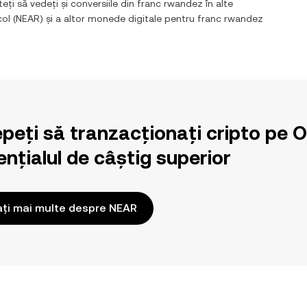
teți să vedeți și conversiile din
franc rwandez
în alte
col
(
NEAR
) și a altor monede digitale pentru
franc rwandez
epeți să tranzacționați cripto pe 
nțialul de câștig superior
ați mai multe despre NEAR