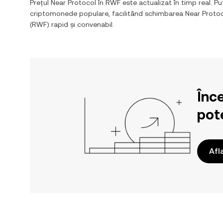
Prețul
Near Protocol
în
RWF
este actualizat în timp real. Pu
criptomonede populare, facilitând schimbarea
Near Proto
(
RWF
) rapid și convenabil.
Înc
pote
Afl