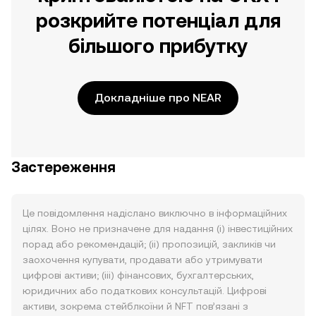
розкрийте потенціал для
більшого прибутку
Докладніше про NEAR
Застереження
Це повідомлення надіслано виключно в інформаційних
цілях. Воно не призначене для надання (i) інвестиційних
порад або рекомендацій; (ii) пропозицій, закликів чи
заохочення купувати, продавати або утримувати
цифрові активи; (iii) фінансових, бухгалтерських,
юридичних або податкових консультацій. Цифрові
активи, зокрема стейблкоїни й NFT пов’язані з