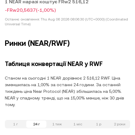
1 NEAR наразі коштує FRw2 516,12
-FRw20,5637
(-1,00%)
Останнє оновлення:
Thu Aug 06 2026 08:06:30 (UTC+0000) (Coordinated
Universal Time)
Ринки (NEAR/RWF)
Таблиця конвертації NEAR у RWF
Станом на сьогодні 1 NEAR дорівнює 2 516,12 RWF. Ціна
зменшилась на 1,00% за останні 24 години. За останній
тиждень ціна Near Protocol (NEAR) збільшилась на 5,00%.
NEAR у спадному тренді, що на 15,00% менше, ніж 30 днів
тому.
1 г
24 г
1 тиж
1 міс
1 р
2 роки