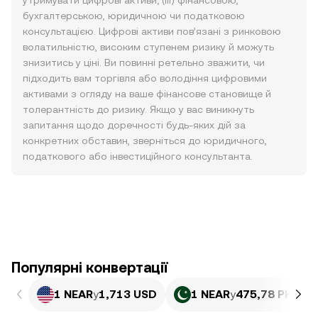
утримувати цифрові активи; (iii) фінансовою,
бухгалтерською, юридичною чи податковою
консультацією. Цифрові активи пов’язані з ринковою
волатильністю, високим ступенем ризику й можуть
знизитись у ціні. Ви повинні ретельно зважити, чи
підходить вам торгівля або володіння цифровими
активами з огляду на ваше фінансове становище й
толерантність до ризику. Якщо у вас виникнуть
запитання щодо доречності будь-яких дій за
конкретних обставин, зверніться до юридичного,
податкового або інвестиційного консультанта.
Популярні конвертації
1 NEAR
у
1,713 USD
1 NEAR
у
475,78 PKR