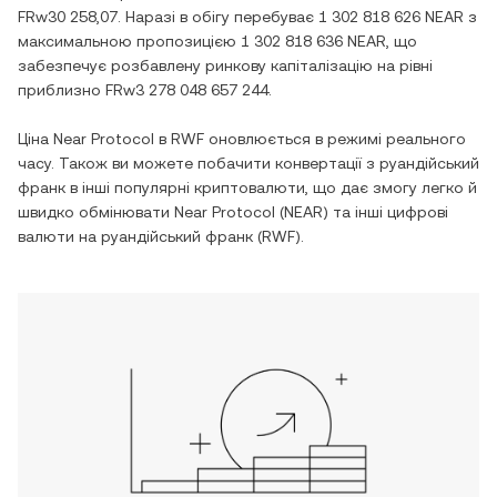
FRw30 258,07
. Наразі в обігу перебуває
1 302 818 626 NEAR
з
максимальною пропозицією
1 302 818 636 NEAR
, що
забезпечує розбавлену ринкову капіталізацію на рівні
приблизно
FRw3 278 048 657 244
.
Ціна
Near Protocol
в
RWF
оновлюється в режимі реального
часу. Також ви можете побачити конвертації з
руандійський
франк
в інші популярні криптовалюти, що дає змогу легко й
швидко обмінювати
Near Protocol
(
NEAR
) та інші цифрові
валюти на
руандійський франк
(
RWF
).