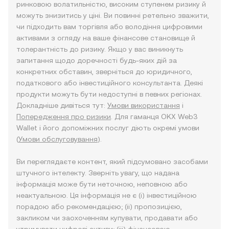
ринковою волатильністю, високим ступенем ризику й
можуть знизитись у ціні. Ви повинні ретельно зважити,
чи підходить вам торгівля або володіння цифровими
активами з огляду на ваше фінансове становище й
толерантність до ризику. Якщо у вас виникнуть
запитання щодо доречності будь-яких дій за
конкретних обставин, зверніться до юридичного,
податкового або інвестиційного консультанта. Деякі
продукти можуть бути недоступні в певних регіонах.
Докладніше дивіться тут:
Умови використання
і
Попередження про ризики
. Для гаманця OKX Web3
Wallet і його допоміжних послуг діють окремі умови
(
Умови обслуговування
).
Ви переглядаєте контент, який підсумовано засобами
штучного інтелекту. Зверніть увагу, що надана
інформація може бути неточною, неповною або
неактуальною. Ця інформація не є (i) інвестиційною
порадою або рекомендацією; (ii) пропозицією,
закликом чи заохоченням купувати, продавати або