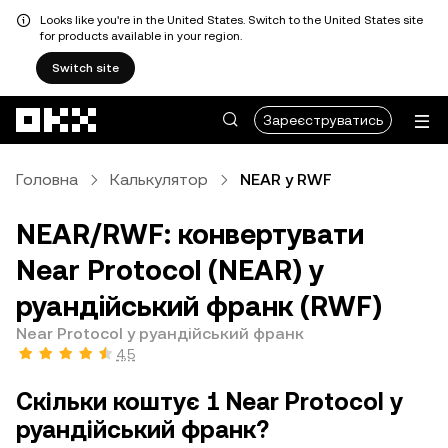
Looks like you're in the United States. Switch to the United States site
for products available in your region.
Switch site
Перейти до основного вмісту
Зареєструватись
Головна
Калькулятор
NEAR у RWF
NEAR/RWF: конвертувати
Near Protocol (NEAR) у
руандійський франк (RWF)
Near Protocol у руандійський франк
4,5
Скільки коштує 1 Near Protocol у
руандійський франк?