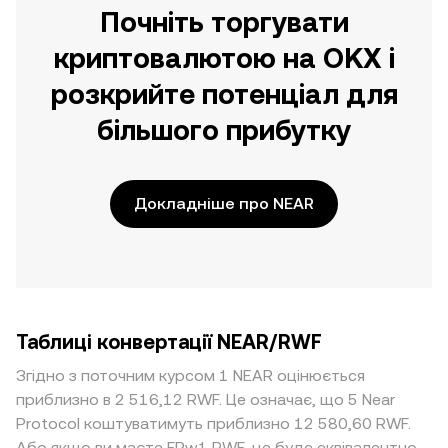
Почніть торгувати
криптовалютою на OKX і
розкрийте потенціал для
більшого прибутку
Докладніше про NEAR
Таблиці конвертації NEAR/RWF
Згідно з поточним курсом 1 NEAR оцінюється
приблизно в 2 516,12 RWF. Це означає, що 5 Near
Protocol коштуватимуть приблизно 12 580,60 RWF.
Або якщо ви маєте FRw1 RWF, це буде еквівалентно