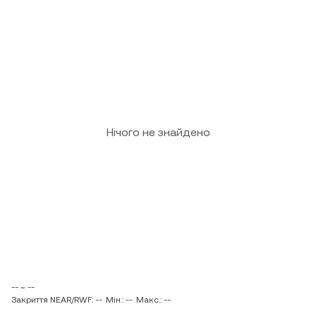
Нічого не знайдено
-- ~ --
Закриття NEAR/RWF: --
Мін.: --
Макс.: --