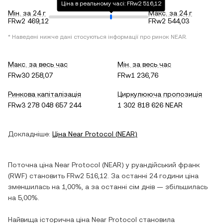
Ціна в реальному часі: FRw2 516,12
Мін. за 24 г
Макс. за 24 г
FRw2 469,12
FRw2 544,03
* Наведені нижче дані стосуються інформації про ринок
NEAR
.
Макс. за весь час
Мін. за весь час
FRw30 258,07
FRw1 236,76
Ринкова капіталізація
Циркулююча пропозиція
FRw3 278 048 657 244
1 302 818 626 NEAR
Докладніше:
Ціна
Near Protocol
(
NEAR
)
Поточна ціна
Near Protocol
(
NEAR
) у
руандійський франк
(
RWF
) становить
FRw2 516,12
. За останні 24 години ціна
зменшилась
на
1,00%
, а за останні сім днів —
збільшилась
на
5,00%
.
Найвища історична ціна
Near Protocol
становила