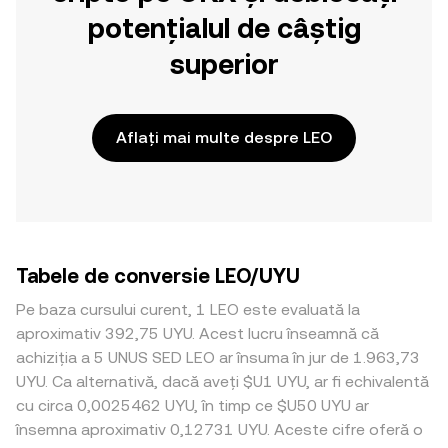
potențialul de câștig
superior
Aflați mai multe despre LEO
Tabele de conversie LEO/UYU
Pe baza cursului curent, 1 LEO este evaluată la
aproximativ 392,75 UYU. Acest lucru înseamnă că
achiziția a 5 UNUS SED LEO ar însuma în jur de 1.963,73
UYU. Ca alternativă, dacă aveți $U1 UYU, ar fi echivalentă
cu circa 0,0025462 UYU, în timp ce $U50 UYU ar
însemna aproximativ 0,12731 UYU. Aceste cifre oferă o