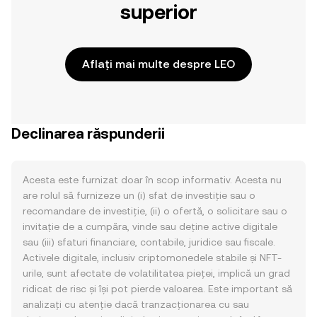
superior
Aflați mai multe despre LEO
Declinarea răspunderii
Acesta este furnizat doar în scop informativ. Acesta nu
are rolul să furnizeze un (i) sfat de investiție sau o
recomandare de investiție, (ii) o ofertă, o solicitare sau o
invitație de a cumpăra, vinde sau deține active digitale
sau (iii) sfaturi financiare, contabile, juridice sau fiscale.
Activele digitale, inclusiv criptomonedele stabile și NFT-
urile, sunt afectate de volatilitatea pieței, implică un grad
ridicat de risc și își pot pierde valoarea. Este important să
analizați cu atenție dacă tranzacționarea cu sau