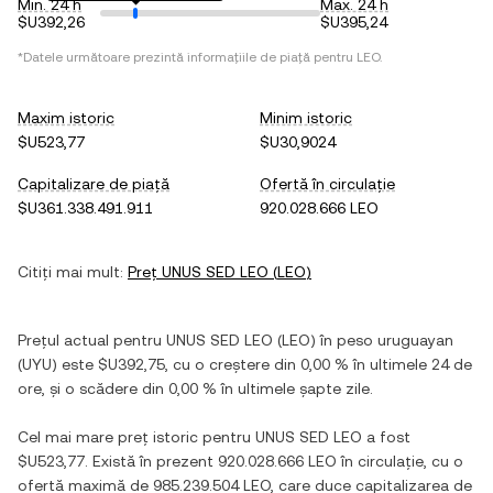
Min. 24 h
Max. 24 h
$U392,26
$U395,24
*Datele următoare prezintă informațiile de piață pentru
LEO
.
Maxim istoric
Minim istoric
$U523,77
$U30,9024
Capitalizare de piață
Ofertă în circulație
$U361.338.491.911
920.028.666 LEO
Citiți mai mult:
Preț
UNUS SED LEO
(
LEO
)
Prețul actual pentru
UNUS SED LEO
(
LEO
) în
peso uruguayan
(
UYU
) este
$U392,75
, cu
o creștere
din
0,00 %
în ultimele 24 de
ore, și
o scădere
din
0,00 %
în ultimele șapte zile.
Cel mai mare preț istoric pentru
UNUS SED LEO
a fost
$U523,77
. Există în prezent
920.028.666 LEO
în circulație, cu o
ofertă maximă de
985.239.504 LEO
, care duce capitalizarea de