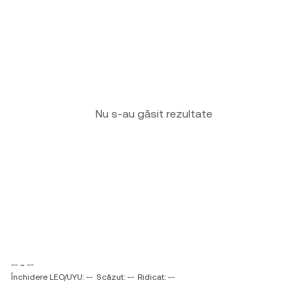
Nu s-au găsit rezultate
-- ~ --
Închidere LEO/UYU: --
Scăzut: --
Ridicat: --