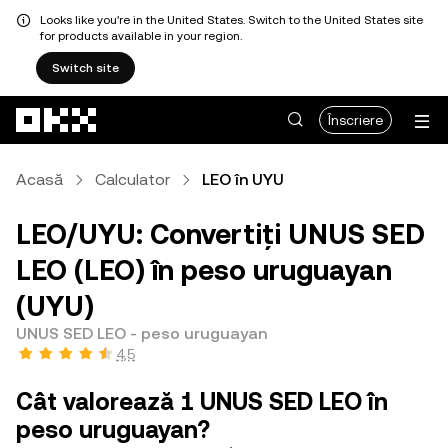
Looks like you're in the United States. Switch to the United States site
for products available in your region.
Switch site
Săriți la conținutul principal
Înscriere
Acasă
Calculator
LEO în UYU
LEO/UYU: Convertiți UNUS SED
LEO (LEO) în peso uruguayan
(UYU)
UNUS SED LEO - peso uruguayan
4,5
Cât valorează 1 UNUS SED LEO în
peso uruguayan?