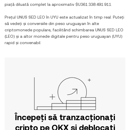
piață diluată complet la aproximativ
$U361.338.491.911
.
Prețul
UNUS SED LEO
în
UYU
este actualizat în timp real. Puteți
să vedeți și conversiile din
peso uruguayan
în alte
criptomonede populare, facilitând schimbarea
UNUS SED LEO
(
LEO
) și a altor monede digitale pentru
peso uruguayan
(
UYU
)
rapid și convenabil.
Începeți să tranzacționați
cripto pe OKX și deblocați