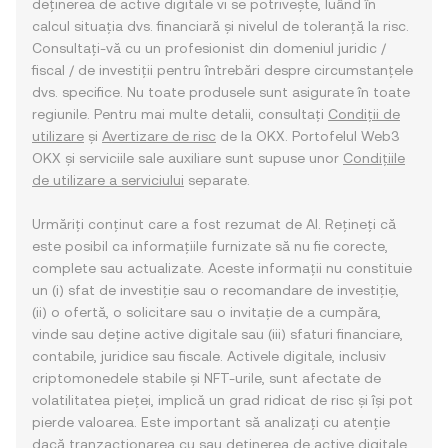
deținerea de active digitale vi se potrivește, luând în
calcul situația dvs. financiară și nivelul de toleranță la risc.
Consultați-vă cu un profesionist din domeniul juridic /
fiscal / de investiții pentru întrebări despre circumstanțele
dvs. specifice. Nu toate produsele sunt asigurate în toate
regiunile. Pentru mai multe detalii, consultați
Condiții de
utilizare
și
Avertizare de risc
de la OKX. Portofelul Web3
OKX și serviciile sale auxiliare sunt supuse unor
Condițiile
de utilizare a serviciului
separate.
Urmăriți conținut care a fost rezumat de AI. Rețineți că
este posibil ca informațiile furnizate să nu fie corecte,
complete sau actualizate. Aceste informații nu constituie
un (i) sfat de investiție sau o recomandare de investiție,
(ii) o ofertă, o solicitare sau o invitație de a cumpăra,
vinde sau deține active digitale sau (iii) sfaturi financiare,
contabile, juridice sau fiscale. Activele digitale, inclusiv
criptomonedele stabile și NFT-urile, sunt afectate de
volatilitatea pieței, implică un grad ridicat de risc și își pot
pierde valoarea. Este important să analizați cu atenție
dacă tranzacționarea cu sau deținerea de active digitale