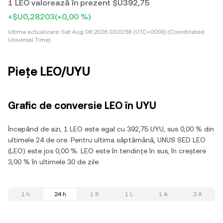
1 LEO valorează în prezent $U392,75
+$U0,28203
(+0,00 %)
Ultima actualizare:
Sat Aug 08 2026 03:02:56 (UTC+0000) (Coordinated
Universal Time)
Piețe LEO/UYU
Grafic de conversie LEO în UYU
Începând de azi, 1 LEO este egal cu 392,75 UYU, sus 0,00 % din
ultimele 24 de ore. Pentru ultima săptămână, UNUS SED LEO
(LEO) este jos 0,00 %. LEO este în tendințe în sus, în creștere
3,00 % în ultimele 30 de zile.
1 h
24 h
1 S
1 L
1 A
2 A