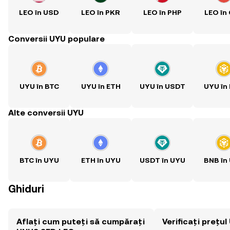
LEO în USD
LEO în PKR
LEO în PHP
LEO în
Conversii UYU populare
UYU în BTC
UYU în ETH
UYU în USDT
UYU în
Alte conversii UYU
BTC în UYU
ETH în UYU
USDT în UYU
BNB în
Ghiduri
Aflați cum puteți să cumpărați
Verificați prețu