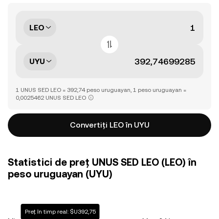
LEO
UYU
1 UNUS SED LEO = 392,74 peso uruguayan, 1 peso uruguayan =
0,0025462 UNUS SED LEO
Convertiți LEO în UYU
Statistici de preț UNUS SED LEO (LEO) în
peso uruguayan (UYU)
Preț în timp real: $U392,75