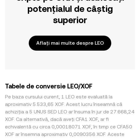
potențialul de câștig
superior
Aflați mai multe despre LEO
Tabele de conversie LEO/XOF
Pe baza cursului curent, 1 LEO este evaluată la
aproximativ 5.533,65 XOF. Acest lucru înseamnă că
achiziția a 5 UNUS SED LEO ar însuma în jur de 27.668,24
XOF. Ca alternativă, dacă aveți CFA1 XOF, ar fi
echivalentă cu circa 0,00018071 XOF, în timp ce CFA50
XOF ar însemna aproximativ 0,0090356 XOF. Aceste