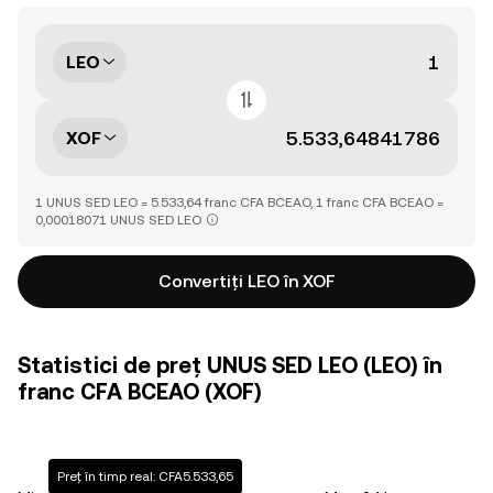
LEO
XOF
1 UNUS SED LEO = 5.533,64 franc CFA BCEAO, 1 franc CFA BCEAO =
0,00018071 UNUS SED LEO
Convertiți LEO în XOF
Statistici de preț UNUS SED LEO (LEO) în
franc CFA BCEAO (XOF)
Preț în timp real: CFA5.533,65