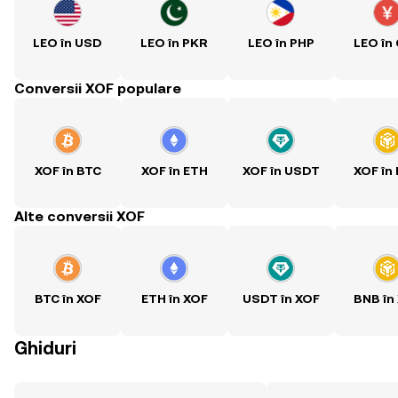
LEO în USD
LEO în PKR
LEO în PHP
LEO în
Conversii XOF populare
XOF în BTC
XOF în ETH
XOF în USDT
XOF în
Alte conversii XOF
BTC în XOF
ETH în XOF
USDT în XOF
BNB în
Ghiduri