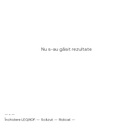
Nu s-au găsit rezultate
-- ~ --
Închidere LEO/XOF: --
Scăzut: --
Ridicat: --