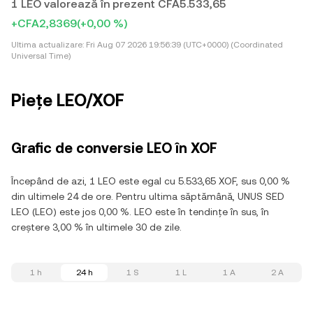
1 LEO valorează în prezent CFA5.533,65
+CFA2,8369
(+0,00 %)
Ultima actualizare:
Fri Aug 07 2026 19:56:39 (UTC+0000) (Coordinated
Universal Time)
Piețe LEO/XOF
Grafic de conversie LEO în XOF
Începând de azi, 1 LEO este egal cu 5.533,65 XOF, sus 0,00 %
din ultimele 24 de ore. Pentru ultima săptămână, UNUS SED
LEO (LEO) este jos 0,00 %. LEO este în tendințe în sus, în
creștere 3,00 % în ultimele 30 de zile.
1 h
24 h
1 S
1 L
1 A
2 A