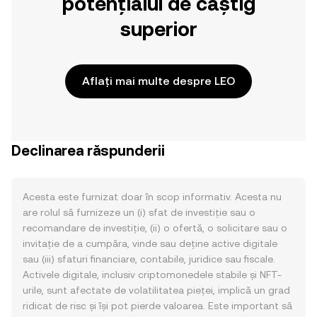
potențialul de câștig
superior
Aflați mai multe despre LEO
Declinarea răspunderii
Acesta este furnizat doar în scop informativ. Acesta nu
are rolul să furnizeze un (i) sfat de investiție sau o
recomandare de investiție, (ii) o ofertă, o solicitare sau o
invitație de a cumpăra, vinde sau deține active digitale
sau (iii) sfaturi financiare, contabile, juridice sau fiscale.
Activele digitale, inclusiv criptomonedele stabile și NFT-
urile, sunt afectate de volatilitatea pieței, implică un grad
ridicat de risc și își pot pierde valoarea. Este important să