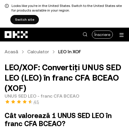
Looks like you're in the United States. Switch to the United States site
for products available in your region.
Switch site
Săriți la conținutul principal
Înscriere
Acasă
Calculator
LEO în XOF
LEO/XOF: Convertiți UNUS SED
LEO (LEO) în franc CFA BCEAO
(XOF)
UNUS SED LEO - franc CFA BCEAO
4,5
Cât valorează 1 UNUS SED LEO în
franc CFA BCEAO?