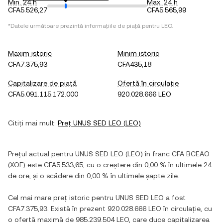
Min. 24 h
Max. 24 h
CFA5.526,27
CFA5.565,99
*Datele următoare prezintă informațiile de piață pentru
LEO
.
Maxim istoric
Minim istoric
CFA7.375,93
CFA435,18
Capitalizare de piață
Ofertă în circulație
CFA5.091.115.172.000
920.028.666 LEO
Citiți mai mult:
Preț
UNUS SED LEO
(
LEO
)
Prețul actual pentru
UNUS SED LEO
(
LEO
) în
franc CFA BCEAO
(
XOF
) este
CFA5.533,65
, cu
o creștere
din
0,00 %
în ultimele 24
de ore, și
o scădere
din
0,00 %
în ultimele șapte zile.
Cel mai mare preț istoric pentru
UNUS SED LEO
a fost
CFA7.375,93
. Există în prezent
920.028.666 LEO
în circulație, cu
o ofertă maximă de
985.239.504 LEO
, care duce capitalizarea