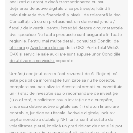
analizați cu atenție dacă tranzacționarea cu sau
deținerea de active digitale vi se potrivește, luând în
calcul situația dvs. financiară și nivelul de toleranță la risc.
Consultați-vă cu un profesionist din domeniul juridic /
fiscal / de investiții pentru întrebări despre circumstanțele
dvs. specifice. Nu toate produsele sunt asigurate în toate
regiunile. Pentru mai multe detalii, consultați
Condiții de
utilizare
și
Avertizare de risc
de la OKX. Portofelul Web3
OKX și serviciile sale auxiliare sunt supuse unor
Condițiile
de utilizare a serviciului
separate.
Urmăriți conținut care a fost rezumat de AI. Rețineți că
este posibil ca informațiile furnizate să nu fie corecte,
complete sau actualizate. Aceste informații nu constituie
un (i) sfat de investiție sau o recomandare de investiție,
(ii) o ofertă, o solicitare sau o invitație de a cumpăra,
vinde sau deține active digitale sau (iii) sfaturi financiare,
contabile, juridice sau fiscale. Activele digitale, inclusiv
criptomonedele stabile și NFT-urile, sunt afectate de
volatilitatea pieței, implică un grad ridicat de risc și își pot
pierde valoarea. Este important să analizați cu atenție