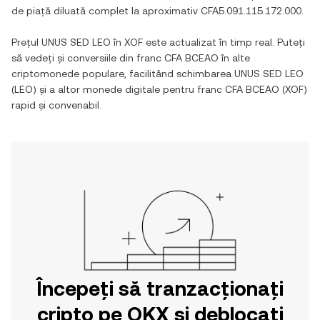
de piață diluată complet la aproximativ
CFA5.091.115.172.000
.
Prețul
UNUS SED LEO
în
XOF
este actualizat în timp real. Puteți
să vedeți și conversiile din
franc CFA BCEAO
în alte
criptomonede populare, facilitând schimbarea
UNUS SED LEO
(
LEO
) și a altor monede digitale pentru
franc CFA BCEAO
(
XOF
)
rapid și convenabil.
Începeți să tranzacționați
cripto pe OKX și deblocați