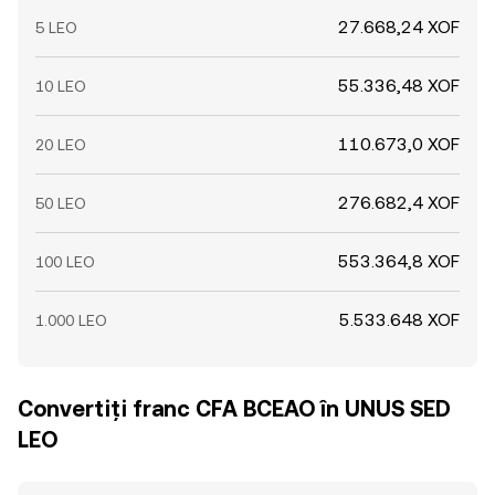
27.668,24 XOF
5 LEO
55.336,48 XOF
10 LEO
110.673,0 XOF
20 LEO
276.682,4 XOF
50 LEO
553.364,8 XOF
100 LEO
5.533.648 XOF
1.000 LEO
Convertiți franc CFA BCEAO în UNUS SED
LEO