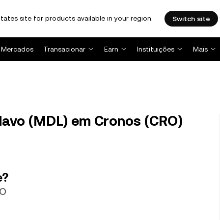
tates site for products available in your region.
Switch site
Mercados
Transacionar
Earn
Instituições
Mais
davo (MDL) em Cronos (CRO)
e?
RO