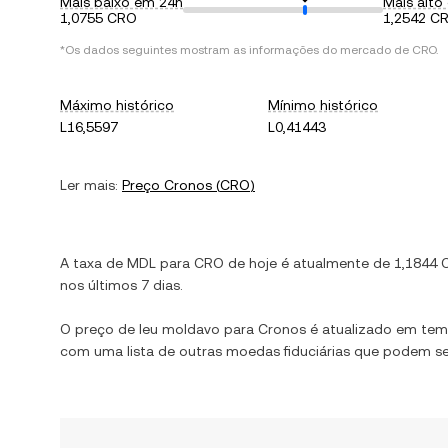
Mais baixo em 24h
Mais alto
1,0755 CRO
1,2542 C
*Os dados seguintes mostram as informações do mercado de
CRO
.
Máximo histórico
Mínimo histórico
L16,5597
L0,41443
Ler mais:
Preço
Cronos
(
CRO
)
A taxa de
MDL
para
CRO
de hoje é atualmente de
1,1844
nos últimos 7 dias.
O preço de
leu moldavo
para
Cronos
é atualizado em temp
com uma lista de outras moedas fiduciárias que podem s