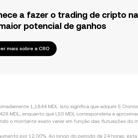
ece a fazer o trading de cripto n
maior potencial de ganhos
er mais sobre a CRO
imadamente 1,1844 MDL. Isto significa que adquirir 5 Cronos 
,84428 MDL, enquanto que L50 MDL corresponderia a aproxi
ndo o montante exato variar em função das flutuações do 
aumento por 12,00%. Ao longo do período de 24 horas, esta