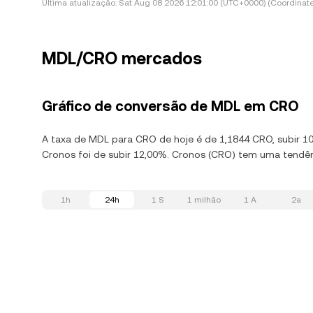
Última atualização:
Sat Aug 08 2026 12:01:00 (UTC+0000) (Coordinate
MDL/CRO mercados
Gráfico de conversão de MDL em CRO
A taxa de MDL para CRO de hoje é de 1,1844 CRO, subir 10
Cronos foi de subir 12,00%. Cronos (CRO) tem uma tendên
1h
24h
1 S
1 milhão
1 A
2a