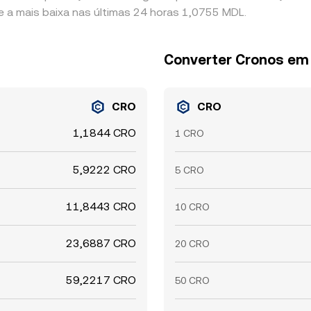
 a mais baixa nas últimas 24 horas 1,0755 MDL.
Converter Cronos em
CRO
CRO
1,1844 CRO
1 CRO
5,9222 CRO
5 CRO
11,8443 CRO
10 CRO
23,6887 CRO
20 CRO
59,2217 CRO
50 CRO