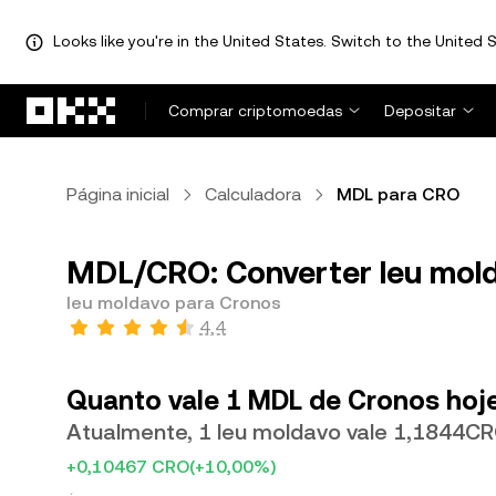
Looks like you're in the United States. Switch to the United S
Avançar para conteúdo principal
Comprar criptomoedas
Depositar
Página inicial
Calculadora
MDL para CRO
MDL/CRO: Converter leu mol
leu moldavo para Cronos
4,4
Quanto vale 1 MDL de Cronos hoj
Atualmente, 1 leu moldavo vale 1,1844C
+0,10467 CRO
(+10,00%)