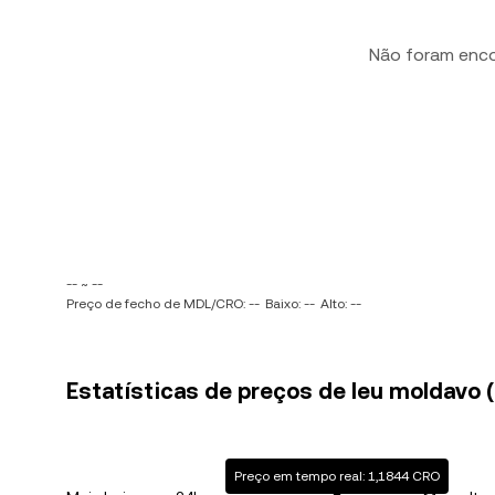
Não foram enc
-- ~ --
Preço de fecho de MDL/CRO: --
Baixo: --
Alto: --
Estatísticas de preços de leu moldavo 
Preço em tempo real: 1,1844 CRO