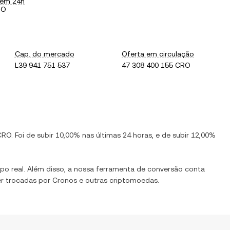
 em 24h
RO
Cap. do mercado
Oferta em circulação
L39 941 751 537
47 308 400 155 CRO
CRO
. Foi de
subir
10,00%
nas últimas 24 horas, e de
subir
12,00%
o real. Além disso, a nossa ferramenta de conversão conta
er trocadas por
Cronos
e outras criptomoedas.