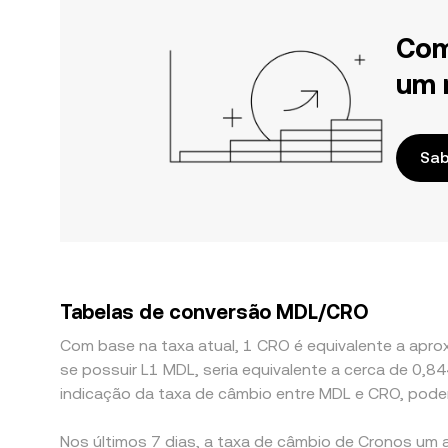
Com
um 
Sab
Tabelas de conversão MDL/CRO
Com base na taxa atual, 1 CRO é equivalente a aprox
se possuir L1 MDL, seria equivalente a cerca de 0
indicação da taxa de câmbio entre MDL e CRO, pode
Nos últimos 7 dias, a taxa de câmbio de Cronos um 