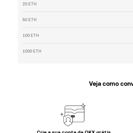
20 ETH
50 ETH
100 ETH
1000 ETH
Veja como conv
Crie a sua conta da OKX grátis