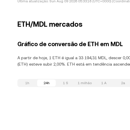
Última atualização:
Sun Aug 09 2026 05:33:16 (UTC+0000) (Coordinate
ETH/MDL mercados
Gráfico de conversão de ETH em MDL
A partir de hoje, 1 ETH é igual a 33 194,31 MDL, descer 0
(ETH) esteve subir 2,00%. ETH está em tendência ascenden
1h
24h
1 S
1 milhão
1 A
2a