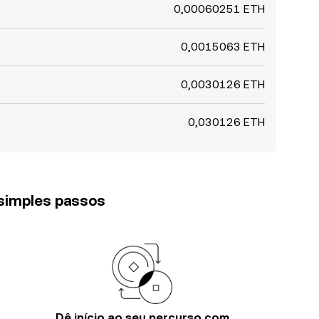
0,00060251 ETH
0,0015063 ETH
0,0030126 ETH
0,030126 ETH
 simples passos
Dê início ao seu percurso com