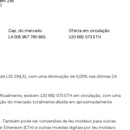
 em 24h
0
Cap. do mercado
Oferta em circulação
L4 005 957 780 663
120 682 073 ETH
 de
L33 194,31
, com
uma diminuição
de
0,00%
nas últimas 24
 Atualmente, existem
120 682 073 ETH
em circulação, com uma
ização do mercado totalmente diluída em aproximadamente
l. Também pode ver conversões de
leu moldavo
para outras
ar
Ethereum
(
ETH
) e outras moedas digitais por
leu moldavo