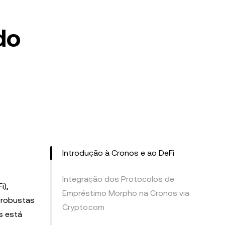
do
Introdução à Cronos e ao DeFi
Integração dos Protocolos de
i),
Empréstimo Morpho na Cronos via
s robustas
Crypto.com
s está