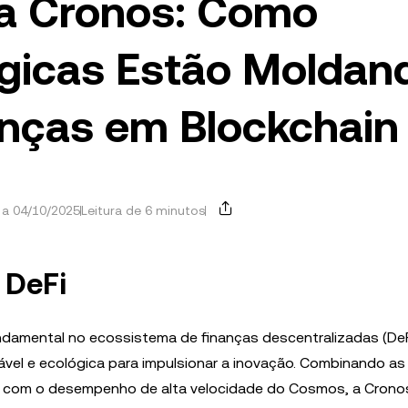
da Cronos: Como
égicas Estão Moldan
anças em Blockchain
 a 04/10/2025
Leitura de 6 minutos
 DeFi
amental no ecossistema de finanças descentralizadas (DeF
ável e ecológica para impulsionar a inovação. Combinando a
m com o desempenho de alta velocidade do Cosmos, a Crono