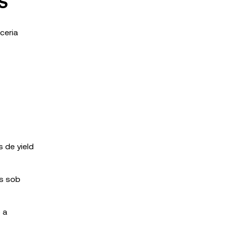
S
ceria
 de yield
as sob
 a