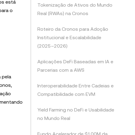
os está
Tokenização de Ativos do Mundo
para o
Real (RWAs) na Cronos
Roteiro da Cronos para Adoção
Institucional e Escalabilidade
(2025–2026)
Aplicações DeFi Baseadas em IA e
Parcerias com a AWS
 pela
onos,
Interoperabilidade Entre Cadeias e
ração
Compatibilidade com EVM
aumentando
Yield Farming no DeFi e Usabilidade
no Mundo Real
Fundo Acelerador de $100M da