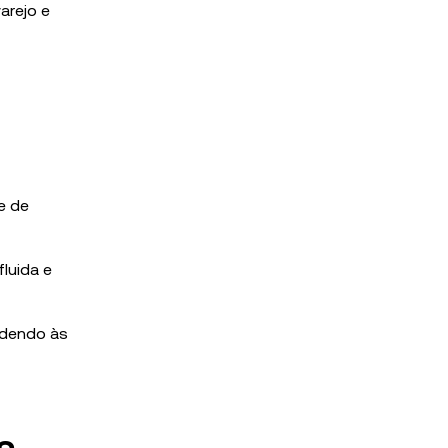
arejo e
e de
luida e
ndendo às