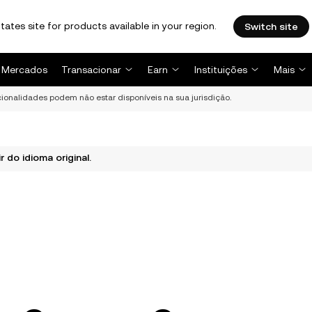
tates site for products available in your region.
Switch site
Mercados
Transacionar
Earn
Instituições
Mais
ncionalidades podem não estar disponíveis na sua jurisdição.
 do idioma original.