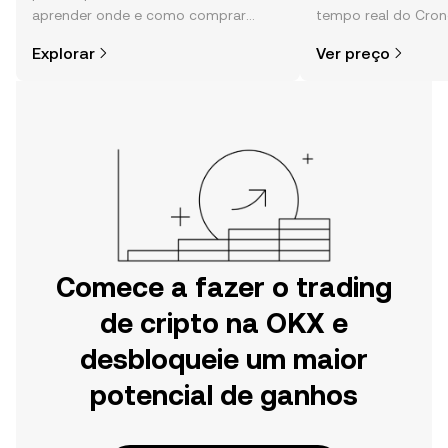
aprender onde e como comprar
tempo real do Cron
cripto é mais simples do que pensas.
comunidade, notícia
Explorar
Ver preço
Começa a tua viagem na aplicação
móvel da OKX ou aqui mesmo na
Web.
Comece a fazer o trading
de cripto na OKX e
desbloqueie um maior
potencial de ganhos