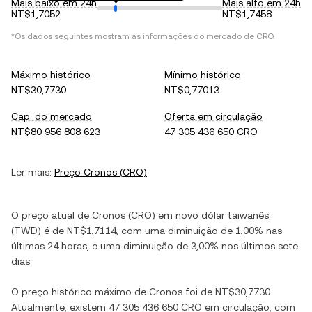
Mais baixo em 24h
Mais alto em 24h
NT$1,7052
NT$1,7458
*Os dados seguintes mostram as informações do mercado de
CRO
.
Máximo histórico
Mínimo histórico
NT$30,7730
NT$0,77013
Cap. do mercado
Oferta em circulação
NT$80 956 808 623
47 305 436 650 CRO
Ler mais:
Preço
Cronos
(
CRO
)
O preço atual de
Cronos
(
CRO
) em
novo dólar taiwanês
(
TWD
) é de
NT$1,7114
, com
uma diminuição
de
1,00%
nas
últimas 24 horas, e
uma diminuição
de
3,00%
nos últimos sete
dias
O preço histórico máximo de
Cronos
foi de
NT$30,7730
.
Atualmente, existem
47 305 436 650 CRO
em circulação, com