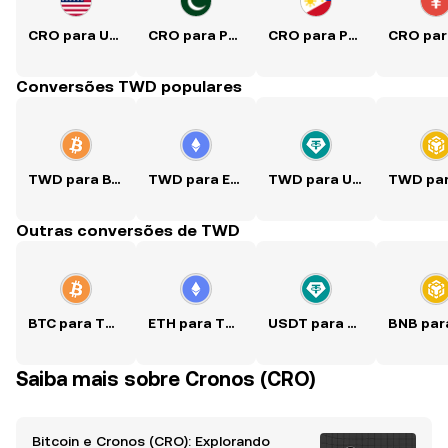
CRO para USD
CRO para PKR
CRO para PHP
Conversões TWD populares
TWD para BTC
TWD para ETH
TWD para USDT
Outras conversões de TWD
BTC para TWD
ETH para TWD
USDT para TWD
Saiba mais sobre Cronos (CRO)
Bitcoin e Cronos (CRO): Explorando