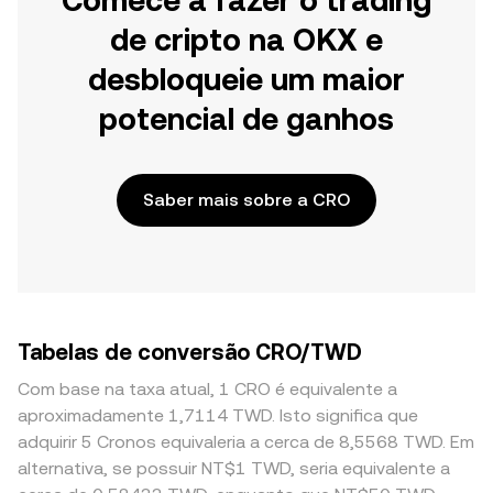
Comece a fazer o trading
de cripto na OKX e
desbloqueie um maior
potencial de ganhos
Saber mais sobre a CRO
Tabelas de conversão CRO/TWD
Com base na taxa atual, 1 CRO é equivalente a
aproximadamente 1,7114 TWD. Isto significa que
adquirir 5 Cronos equivaleria a cerca de 8,5568 TWD. Em
alternativa, se possuir NT$1 TWD, seria equivalente a