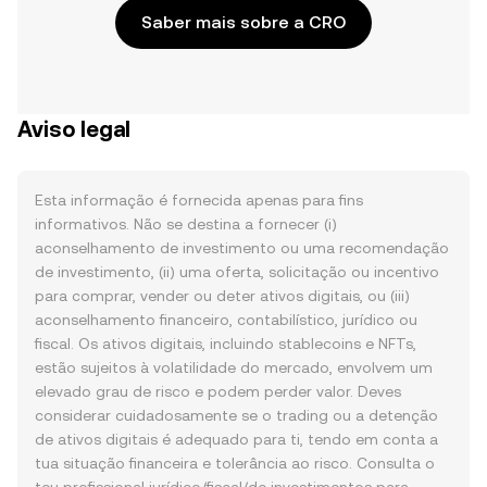
Saber mais sobre a CRO
Aviso legal
Esta informação é fornecida apenas para fins
informativos. Não se destina a fornecer (i)
aconselhamento de investimento ou uma recomendação
de investimento, (ii) uma oferta, solicitação ou incentivo
para comprar, vender ou deter ativos digitais, ou (iii)
aconselhamento financeiro, contabilístico, jurídico ou
fiscal. Os ativos digitais, incluindo stablecoins e NFTs,
estão sujeitos à volatilidade do mercado, envolvem um
elevado grau de risco e podem perder valor. Deves
considerar cuidadosamente se o trading ou a detenção
de ativos digitais é adequado para ti, tendo em conta a
tua situação financeira e tolerância ao risco. Consulta o