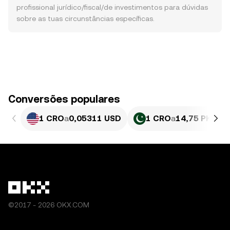
profissional jurídico/fiscal/de investimentos para dúvidas
sobre as tuas circunstâncias específicas.
Conversões populares
1 CRO
a
0,05311 USD
1 CRO
a
14,75 PKR
©2017 - 2026 OKX.COM