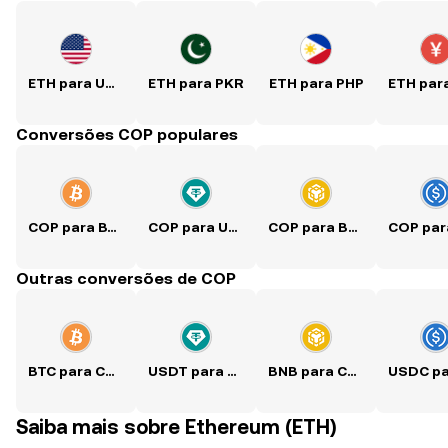
ETH para USD
ETH para PKR
ETH para PHP
Conversões COP populares
COP para BTC
COP para USDT
COP para BNB
Outras conversões de COP
BTC para COP
USDT para COP
BNB para COP
Saiba mais sobre Ethereum (ETH)