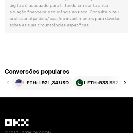
digitais é adequado para ti, tendo em conta a tua
situação financeira e tolerância ao risco. Consulta o teu
profissional jurídico/fiscal/de investimentos para dúvidas
sobre as tuas circunstâncias específicas.
Conversões populares
1 ETH
a
1921,34 USD
1 ETH
a
533 882,03 P
©2017 - 2026 OKX.COM