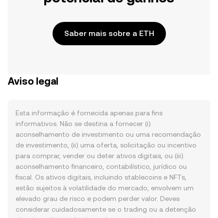
Saber mais sobre a ETH
Aviso legal
Esta informação é fornecida apenas para fins
informativos. Não se destina a fornecer (i)
aconselhamento de investimento ou uma recomendação
de investimento, (ii) uma oferta, solicitação ou incentivo
para comprar, vender ou deter ativos digitais, ou (iii)
aconselhamento financeiro, contabilístico, jurídico ou
fiscal. Os ativos digitais, incluindo stablecoins e NFTs,
estão sujeitos à volatilidade do mercado, envolvem um
elevado grau de risco e podem perder valor. Deves
considerar cuidadosamente se o trading ou a detenção