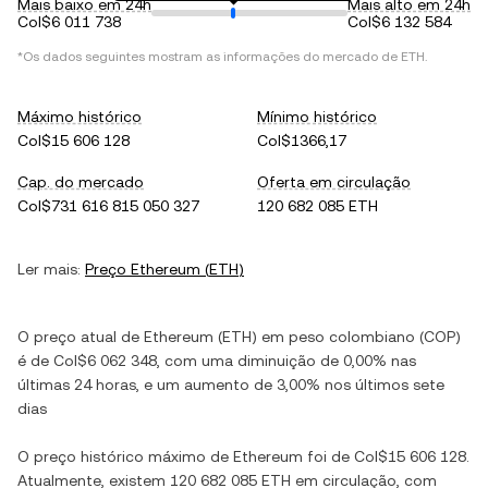
Mais baixo em 24h
Mais alto em 24h
Col$6 011 738
Col$6 132 584
*Os dados seguintes mostram as informações do mercado de
ETH
.
Máximo histórico
Mínimo histórico
Col$15 606 128
Col$1366,17
Cap. do mercado
Oferta em circulação
Col$731 616 815 050 327
120 682 085 ETH
Ler mais:
Preço
Ethereum
(
ETH
)
O preço atual de
Ethereum
(
ETH
) em
peso colombiano
(
COP
)
é de
Col$6 062 348
, com
uma diminuição
de
0,00%
nas
últimas 24 horas, e
um aumento
de
3,00%
nos últimos sete
dias
O preço histórico máximo de
Ethereum
foi de
Col$15 606 128
.
Atualmente, existem
120 682 085 ETH
em circulação, com