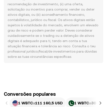
recomendação de investimento, (ii) uma oferta,
solicitação ou incentivo para comprar, vender ou deter
ativos digitais, ou (iii) aconselhamento financeiro,
contabilístico, jurídico ou fiscal. Os ativos digitais estão
sujeitos à volatilidade do mercado, envolvem um elevado
grau de risco e podem perder valor. Deves considerar
cuidadosamente se o trading ou a detenção de ativos
digitais é adequado para ti, tendo em conta a tua
situação financeira e tolerância ao risco. Consulta o teu
profissional jurídico/fiscal/de investimentos para dúvidas
sobre as tuas circunstâncias específicas.
Conversões populares
1 WBTC
a
111 160,5 USD
1 WBTC
a
30 877 