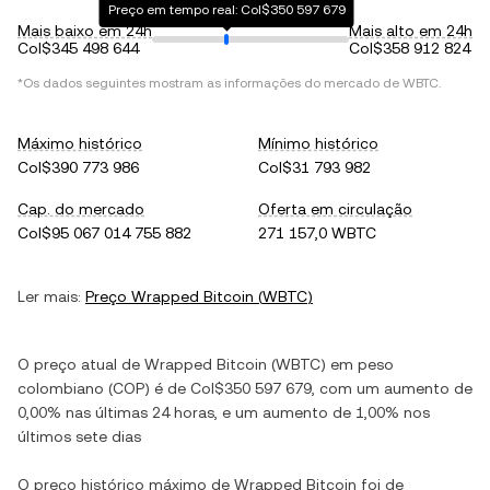
Preço em tempo real: Col$350 597 679
Mais baixo em 24h
Mais alto em 24h
Col$345 498 644
Col$358 912 824
*Os dados seguintes mostram as informações do mercado de
WBTC
.
Máximo histórico
Mínimo histórico
Col$390 773 986
Col$31 793 982
Cap. do mercado
Oferta em circulação
Col$95 067 014 755 882
271 157,0 WBTC
Ler mais:
Preço
Wrapped Bitcoin
(
WBTC
)
O preço atual de
Wrapped Bitcoin
(
WBTC
) em
peso
colombiano
(
COP
) é de
Col$350 597 679
, com
um aumento
de
0,00%
nas últimas 24 horas, e
um aumento
de
1,00%
nos
últimos sete dias
O preço histórico máximo de
Wrapped Bitcoin
foi de