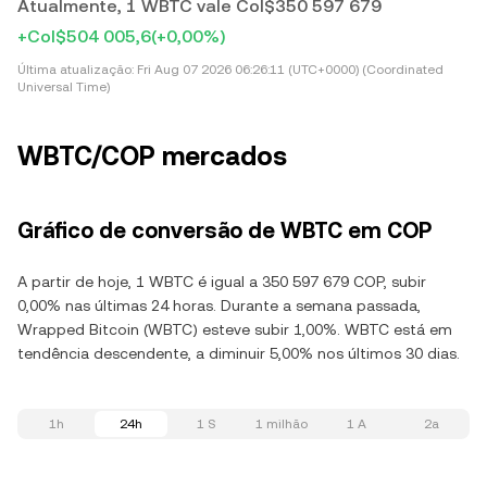
Atualmente, 1 WBTC vale Col$350 597 679
+Col$504 005,6
(+0,00%)
Última atualização:
Fri Aug 07 2026 06:26:11 (UTC+0000) (Coordinated
Universal Time)
WBTC/COP mercados
Gráfico de conversão de WBTC em COP
A partir de hoje, 1 WBTC é igual a 350 597 679 COP, subir
0,00% nas últimas 24 horas. Durante a semana passada,
Wrapped Bitcoin (WBTC) esteve subir 1,00%. WBTC está em
tendência descendente, a diminuir 5,00% nos últimos 30 dias.
1h
24h
1 S
1 milhão
1 A
2a