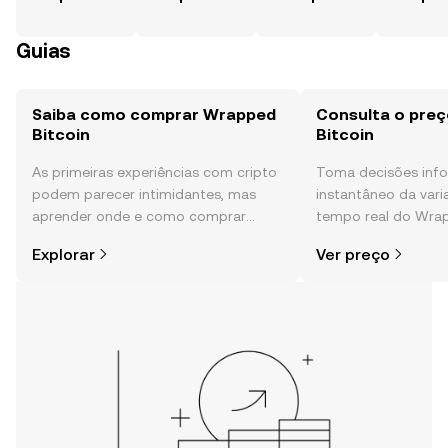
Guias
Saiba como comprar Wrapped
Consulta o pre
Bitcoin
Bitcoin
As primeiras experiências com cripto
Toma decisões in
podem parecer intimidantes, mas
instantâneo da var
aprender onde e como comprar
tempo real do Wrap
cripto é mais simples do que pensas.
sentimento da comu
Explorar
Ver preço
Começa a tua viagem na aplicação
e muito mais.
móvel da OKX ou aqui mesmo na
Web.