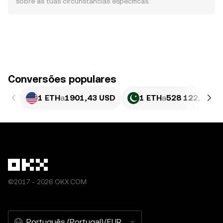
sobre as tuas circunstâncias específicas.
Conversões populares
1 ETH
a
1901,43 USD
1 ETH
a
528 122,18 P
©2017 - 2026 OKX.COM
Português (Portugal)/EUR