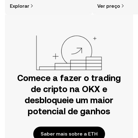
cripto é mais simples do que pensas.
da comunidade, not
Explorar
Ver preço
Começa a tua viagem na aplicação
mais.
móvel da OKX ou aqui mesmo na
Web.
Comece a fazer o trading
de cripto na OKX e
desbloqueie um maior
potencial de ganhos
Saber mais sobre a ETH