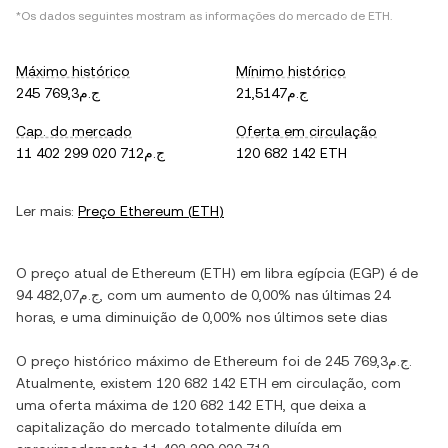
*Os dados seguintes mostram as informações do mercado de
ETH
.
Máximo histórico
Mínimo histórico
ج.م21,5147
ج.م245 769,3
Cap. do mercado
Oferta em circulação
ج.م11 402 299 020 712
120 682 142 ETH
Ler mais:
Preço
Ethereum
(
ETH
)
O preço atual de
Ethereum
(
ETH
) em
libra egípcia
(
EGP
) é de
ج.م94 482,07
, com
um aumento
de
0,00%
nas últimas 24
horas, e
uma diminuição
de
0,00%
nos últimos sete dias
O preço histórico máximo de
Ethereum
foi de
ج.م245 769,3
.
Atualmente, existem
120 682 142 ETH
em circulação, com
uma oferta máxima de
120 682 142 ETH
, que deixa a
capitalização do mercado totalmente diluída em