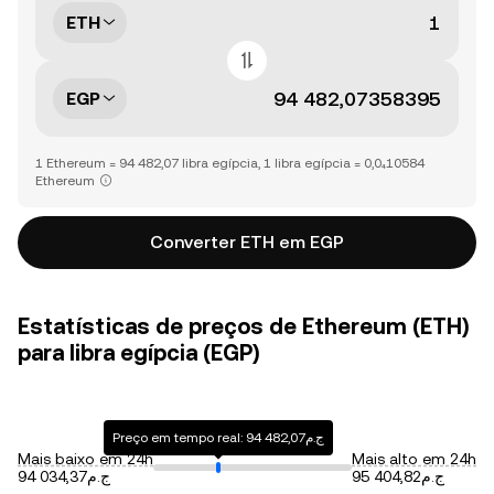
ETH
EGP
1 Ethereum = 94 482,07 libra egípcia, 1 libra egípcia = 0,0₄10584
Ethereum
Converter ETH em EGP
Estatísticas de preços de Ethereum (ETH)
para libra egípcia (EGP)
Preço em tempo real: ج.م94 482,07
Mais baixo em 24h
Mais alto em 24h
ج.م95 404,82
ج.م94 034,37