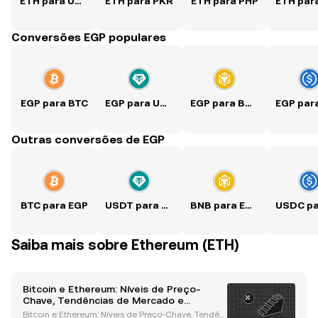
ETH para USD
ETH para PKR
ETH para PHP
Conversões EGP populares
EGP para BTC
EGP para USDT
EGP para BNB
Outras conversões de EGP
BTC para EGP
USDT para EGP
BNB para EGP
Saiba mais sobre Ethereum (ETH)
Bitcoin e Ethereum: Níveis de Preço-
Chave, Tendências de Mercado e
Perspectivas para Outubro
Bitcoin e Ethereum: Níveis de Preço-Chave, Tendên