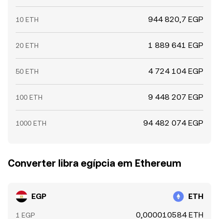
944 820,7 EGP
10 ETH
1 889 641 EGP
20 ETH
4 724 104 EGP
50 ETH
9 448 207 EGP
100 ETH
94 482 074 EGP
1000 ETH
Converter libra egípcia em Ethereum
EGP
ETH
0,000010584 ETH
1 EGP