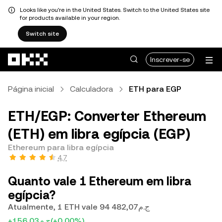
Looks like you're in the United States. Switch to the United States site
for products available in your region.
Switch site
Avançar para conteúdo principal
Inscrever-se
Página inicial
Calculadora
ETH para EGP
ETH/EGP: Converter Ethereum
(ETH) em libra egípcia (EGP)
Ethereum para libra egípcia
4,7
Quanto vale 1 Ethereum em libra
egípcia?
Atualmente, 1 ETH vale ج.م94 482,07
+ج.م156,03
(+0,00%)