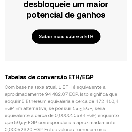
desbloqueie um maior
potencial de ganhos
Saber mais sobre a ETH
Tabelas de conversão ETH/EGP
Com base na taxa atual, 1 ETH é equivalente a
aproximadamente 94 482,07 EGP. Isto significa que
adquirir 5 Ethereum equivaleria a cerca de 472 410,4
EGP. Em alternativa, se possuir ج.م1 EGP, seria
equivalente a cerca de 0,000010584 EGP, enquanto
que ج.م50 EGP corresponderia a aproximadamente
0,00052920 EGP. Estes valores fornecem uma