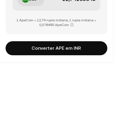
1 ApeCoin = 12,74 rupia indiana, 1 rupia indiana =
0,078485 ApeCoin
Converter APE em INR