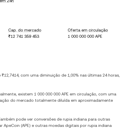
 em 24h
Cap. do mercado
Oferta em circulação
₹12 741 359 453
1 000 000 000 APE
e
₹12,7414
, com
uma diminuição
de
1,00%
nas últimas 24 horas,
ualmente, existem
1 000 000 000 APE
em circulação, com uma
lização do mercado totalmente diluída em aproximadamente
 Também pode ver conversões de
rupia indiana
para outras
ar
ApeCoin
(
APE
) e outras moedas digitais por
rupia indiana