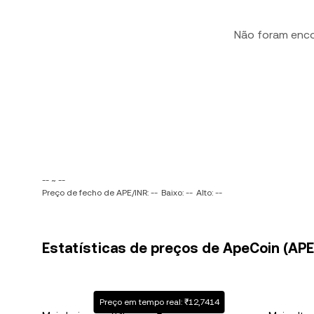
Não foram enc
-- ~ --
Preço de fecho de APE/INR: --
Baixo: --
Alto: --
Estatísticas de preços de ApeCoin (APE) 
Preço em tempo real: ₹12,7414