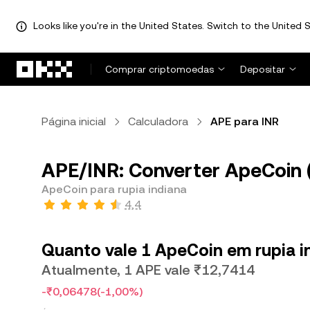
Looks like you're in the United States. Switch to the United S
Avançar para conteúdo principal
Comprar criptomoedas
Depositar
Página inicial
Calculadora
APE para INR
APE/INR: Converter ApeCoin (
ApeCoin para rupia indiana
4,4
Quanto vale 1 ApeCoin em rupia i
Atualmente, 1 APE vale ₹12,7414
-₹0,06478
(-1,00%)