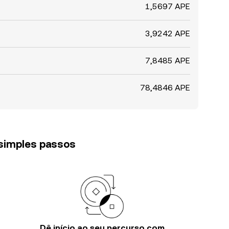
1,5697 APE
3,9242 APE
7,8485 APE
78,4846 APE
 simples passos
Dê início ao seu percurso com