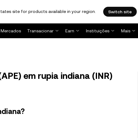
tates site for products available in your region.
Switch site
Mercados
Transacionar
Earn
Instituições
Mais
APE) em rupia indiana (INR)
ndiana?