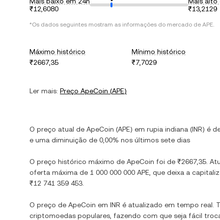
Mais baixo em 24h
Mais alto
₹12,6080
₹13,2129
*Os dados seguintes mostram as informações do mercado de
APE
.
Máximo histórico
Mínimo histórico
₹2667,35
₹7,7029
Ler mais:
Preço
ApeCoin
(
APE
)
O preço atual de
ApeCoin
(
APE
) em
rupia indiana
(
INR
) é d
e
uma diminuição
de
0,00%
nos últimos sete dias
O preço histórico máximo de
ApeCoin
foi de
₹2667,35
. At
oferta máxima de
1 000 000 000 APE
, que deixa a capita
₹12 741 359 453
.
O preço de
ApeCoin
em
INR
é atualizado em tempo real.
criptomoedas populares, fazendo com que seja fácil troc