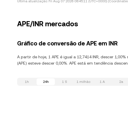
Última atualização:
Fri Aug 07 2026 08:45:11 (UTC+0000) (Coordinated
APE/INR mercados
Gráfico de conversão de APE em INR
A partir de hoje, 1 APE é igual a 12,7414 INR, descer 1,0
(APE) esteve descer 0,00%. APE está em tendência descend
1h
24h
1 S
1 milhão
1 A
2a