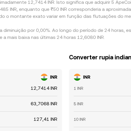
madamente 12,7414 INR. Isto significa que adquirir 5 ApeCoin
078485 INR, enquanto que ₹50 INR corresponderia a aproxima
ndo o montante exato variar em função das flutuações do me
a diminuição por 0,00%. Ao longo do período de 24 horas, e
e a mais baixa nas últimas 24 horas 12,6080 INR.
Converter rupia indi
INR
INR
12,7414 INR
1 INR
63,7068 INR
5 INR
127,41 INR
10 INR