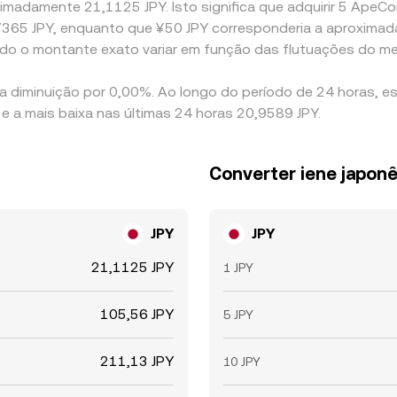
madamente 21,1125 JPY. Isto significa que adquirir 5 ApeCoin
047365 JPY, enquanto que ¥50 JPY corresponderia a aproxima
ndo o montante exato variar em função das flutuações do m
a diminuição por 0,00%. Ao longo do período de 24 horas, e
e a mais baixa nas últimas 24 horas 20,9589 JPY.
Converter iene japon
JPY
JPY
21,1125 JPY
1 JPY
105,56 JPY
5 JPY
211,13 JPY
10 JPY