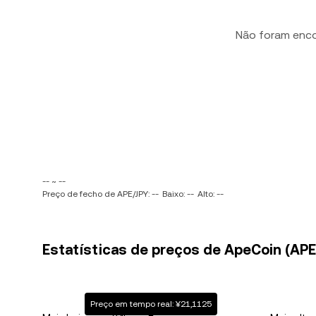
Não foram enc
-- ~ --
Preço de fecho de APE/JPY: --
Baixo: --
Alto: --
Estatísticas de preços de ApeCoin (APE)
Preço em tempo real: ¥21,1125