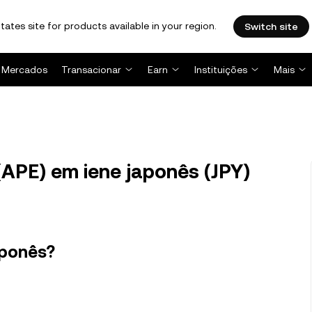
tates site for products available in your region.
Switch site
Mercados
Transacionar
Earn
Instituições
Mais
APE) em iene japonês (JPY)
aponês?