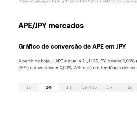
Última atualização:
Fri Aug 07 2026 10:48:32 (UTC+0000) (Coordinated
APE/JPY mercados
Gráfico de conversão de APE em JPY
A partir de hoje, 1 APE é igual a 21,1125 JPY, descer 0,0
(APE) esteve descer 0,00%. APE está em tendência descend
1h
24h
1 S
1 milhão
1 A
2a