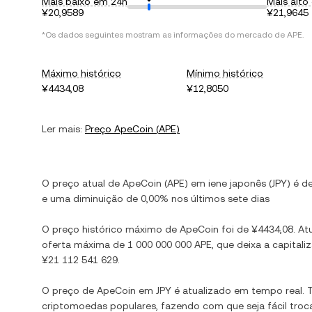
Mais baixo em 24h
Mais alto
¥20,9589
¥21,9645
*Os dados seguintes mostram as informações do mercado de
APE
.
Máximo histórico
Mínimo histórico
¥4434,08
¥12,8050
Ler mais:
Preço
ApeCoin
(
APE
)
O preço atual de
ApeCoin
(
APE
) em
iene japonês
(
JPY
) é d
e
uma diminuição
de
0,00%
nos últimos sete dias
O preço histórico máximo de
ApeCoin
foi de
¥4434,08
. A
oferta máxima de
1 000 000 000 APE
, que deixa a capita
¥21 112 541 629
.
O preço de
ApeCoin
em
JPY
é atualizado em tempo real.
criptomoedas populares, fazendo com que seja fácil troc