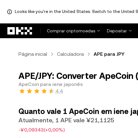
Looks like you're in the United States. Switch to the United S
Avançar para conteúdo principal
Comprar criptomoedas
Depositar
Página inicial
Calculadora
APE para JPY
APE/JPY: Converter ApeCoin (
ApeCoin para iene japonês
4,4
Quanto vale 1 ApeCoin em iene j
Atualmente, 1 APE vale ¥21,1125
-¥0,09343
(+0,00%)