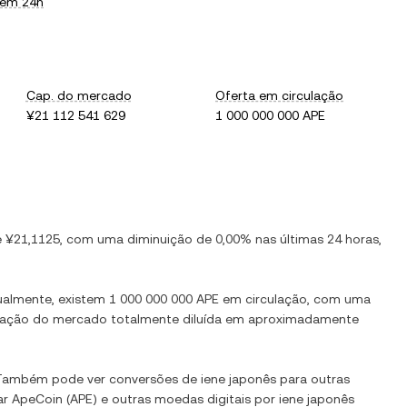
 em 24h
Cap. do mercado
Oferta em circulação
¥21 112 541 629
1 000 000 000 APE
e
¥21,1125
, com
uma diminuição
de
0,00%
nas últimas 24 horas,
tualmente, existem
1 000 000 000 APE
em circulação, com uma
lização do mercado totalmente diluída em aproximadamente
 Também pode ver conversões de
iene japonês
para outras
ar
ApeCoin
(
APE
) e outras moedas digitais por
iene japonês