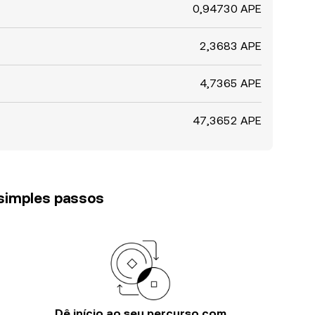
0,94730 APE
2,3683 APE
4,7365 APE
47,3652 APE
 simples passos
Dê início ao seu percurso com