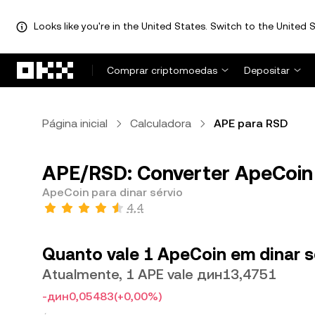
Looks like you're in the United States. Switch to the United S
Avançar para conteúdo principal
Comprar criptomoedas
Depositar
Página inicial
Calculadora
APE para RSD
APE/RSD: Converter ApeCoin 
ApeCoin para dinar sérvio
4,4
Quanto vale 1 ApeCoin em dinar s
Atualmente, 1 APE vale дин13,4751
-дин0,05483
(+0,00%)