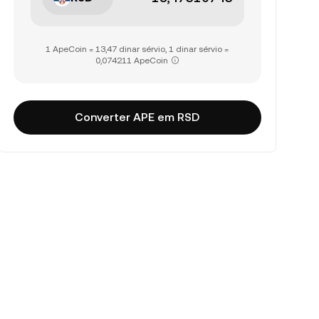
1 ApeCoin = 13,47 dinar sérvio, 1 dinar sérvio =
0,074211 ApeCoin
Converter APE em RSD