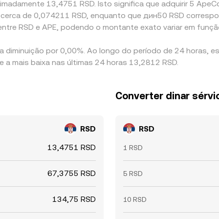
imadamente 13,4751 RSD. Isto significa que adquirir 5 ApeCo
te a cerca de 0,074211 RSD, enquanto que дин50 RSD corres
entre RSD e APE, podendo o montante exato variar em funçã
a diminuição por 0,00%. Ao longo do período de 24 horas, e
e a mais baixa nas últimas 24 horas 13,2812 RSD.
Converter dinar sérv
RSD
RSD
13,4751 RSD
1 RSD
67,3755 RSD
5 RSD
134,75 RSD
10 RSD