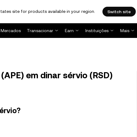
tates site for products available in your region.
Switch site
Mercados
Transacionar
Earn
Instituições
Mais
(APE) em dinar sérvio (RSD)
érvio?