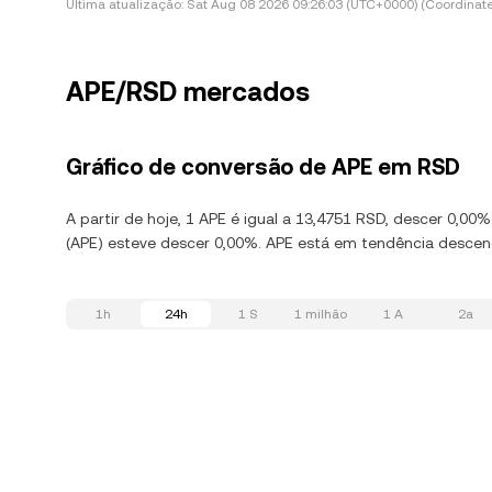
Última atualização:
Sat Aug 08 2026 09:26:03 (UTC+0000) (Coordinate
APE/RSD mercados
Gráfico de conversão de APE em RSD
A partir de hoje, 1 APE é igual a 13,4751 RSD, descer 0,0
(APE) esteve descer 0,00%. APE está em tendência descend
1h
24h
1 S
1 milhão
1 A
2a