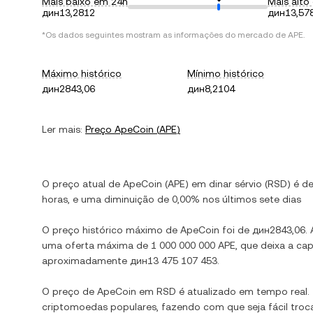
Mais baixo em 24h
Mais alto
дин13,2812
дин13,57
*Os dados seguintes mostram as informações do mercado de
APE
.
Máximo histórico
Mínimo histórico
дин2843,06
дин8,2104
Ler mais:
Preço
ApeCoin
(
APE
)
O preço atual de
ApeCoin
(
APE
) em
dinar sérvio
(
RSD
) é d
horas, e
uma diminuição
de
0,00%
nos últimos sete dias
O preço histórico máximo de
ApeCoin
foi de
дин2843,06
.
uma oferta máxima de
1 000 000 000 APE
, que deixa a ca
aproximadamente
дин13 475 107 453
.
O preço de
ApeCoin
em
RSD
é atualizado em tempo real
criptomoedas populares, fazendo com que seja fácil troc