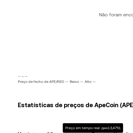
Não foram enc
-- ~ --
Preço de fecho de APE/RSD: --
Baixo: --
Alto: --
Estatísticas de preços de ApeCoin (APE)
Preço em tempo real: дин13,4751