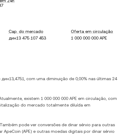
 em 24h
87
Cap. do mercado
Oferta em circulação
дин13 475 107 453
1 000 000 000 APE
e
дин13,4751
, com
uma diminuição
de
0,00%
nas últimas 24
 Atualmente, existem
1 000 000 000 APE
em circulação, com
pitalização do mercado totalmente diluída em
. Também pode ver conversões de
dinar sérvio
para outras
ar
ApeCoin
(
APE
) e outras moedas digitais por
dinar sérvio