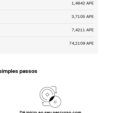
1,4842 APE
3,7105 APE
7,4211 APE
74,2109 APE
 simples passos
Dê início ao seu percurso com