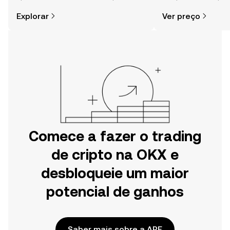
cripto é mais simples do que pensas.
da comunidade, not
Explorar
Ver preço
Começa a tua viagem na aplicação
mais.
móvel da OKX ou aqui mesmo na
Web.
Comece a fazer o trading
de cripto na OKX e
desbloqueie um maior
potencial de ganhos
Saber mais sobre a APE