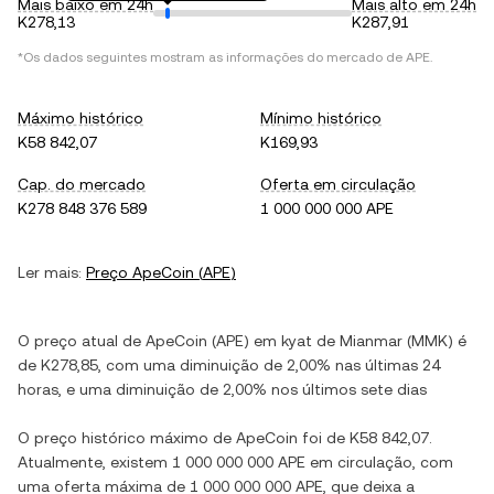
Mais baixo em 24h
Mais alto em 24h
K278,13
K287,91
*Os dados seguintes mostram as informações do mercado de
APE
.
Máximo histórico
Mínimo histórico
K58 842,07
K169,93
Cap. do mercado
Oferta em circulação
K278 848 376 589
1 000 000 000 APE
Ler mais:
Preço
ApeCoin
(
APE
)
O preço atual de
ApeCoin
(
APE
) em
kyat de Mianmar
(
MMK
) é
de
K278,85
, com
uma diminuição
de
2,00%
nas últimas 24
horas, e
uma diminuição
de
2,00%
nos últimos sete dias
O preço histórico máximo de
ApeCoin
foi de
K58 842,07
.
Atualmente, existem
1 000 000 000 APE
em circulação, com
uma oferta máxima de
1 000 000 000 APE
, que deixa a