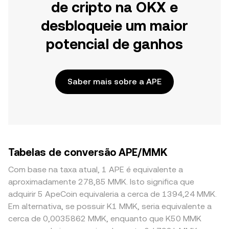
de cripto na OKX e
desbloqueie um maior
potencial de ganhos
Saber mais sobre a APE
Tabelas de conversão APE/MMK
Com base na taxa atual, 1 APE é equivalente a
aproximadamente 278,85 MMK. Isto significa que
adquirir 5 ApeCoin equivaleria a cerca de 1394,24 MMK.
Em alternativa, se possuir K1 MMK, seria equivalente a
cerca de 0,0035862 MMK, enquanto que K50 MMK