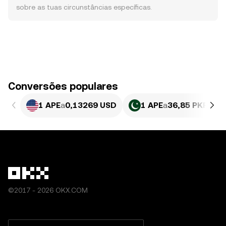
sobre as tuas circunstâncias específicas.
Conversões populares
1 APE
a
0,13269 USD
1 APE
a
36,85 PKR
©2017 - 2026 OKX.COM