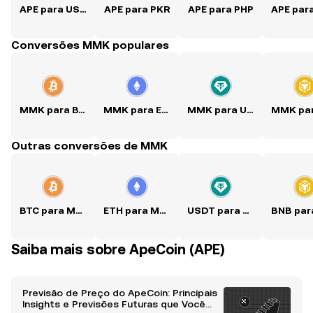
APE para USD
APE para PKR
APE para PHP
APE par
Conversões MMK populares
MMK para BTC
MMK para ETH
MMK para USDT
Outras conversões de MMK
BTC para MMK
ETH para MMK
USDT para MMK
Saiba mais sobre ApeCoin (APE)
Previsão de Preço do ApeCoin: Principais
Insights e Previsões Futuras que Você