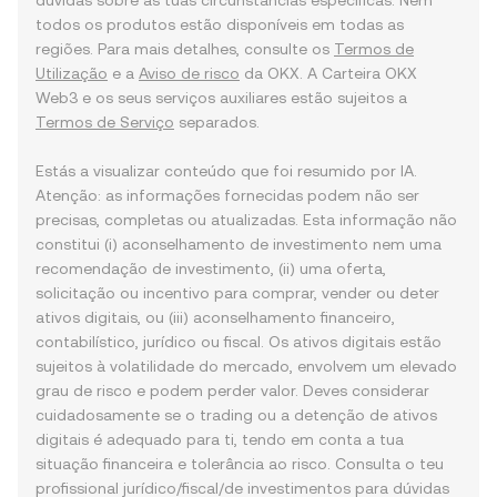
dúvidas sobre as tuas circunstâncias específicas. Nem
todos os produtos estão disponíveis em todas as
regiões. Para mais detalhes, consulte os
Termos de
Utilização
e a
Aviso de risco
da OKX. A Carteira OKX
Web3 e os seus serviços auxiliares estão sujeitos a
Termos de Serviço
separados.
Estás a visualizar conteúdo que foi resumido por IA.
Atenção: as informações fornecidas podem não ser
precisas, completas ou atualizadas. Esta informação não
constitui (i) aconselhamento de investimento nem uma
recomendação de investimento, (ii) uma oferta,
solicitação ou incentivo para comprar, vender ou deter
ativos digitais, ou (iii) aconselhamento financeiro,
contabilístico, jurídico ou fiscal. Os ativos digitais estão
sujeitos à volatilidade do mercado, envolvem um elevado
grau de risco e podem perder valor. Deves considerar
cuidadosamente se o trading ou a detenção de ativos
digitais é adequado para ti, tendo em conta a tua
situação financeira e tolerância ao risco. Consulta o teu
profissional jurídico/fiscal/de investimentos para dúvidas