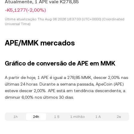
Atualmente, 1 APE vale K278,85
-K5,1277
(-2,00%)
Última atualização:
Thu Aug 06 2026 18:37:03 (UTC+0000) (Coordinated
Universal Time)
APE/MMK mercados
Gráfico de conversão de APE em MMK
A partir de hoje, 1 APE é igual a 278,85 MMK, descer 2,00% nas
últimas 24 horas. Durante a semana passada, ApeCoin (APE)
esteve descer 2,00%. APE está em tendência descendente, a
diminuir 6,00% nos últimos 30 dias.
1h
24h
1 S
1 milhão
1 A
2a