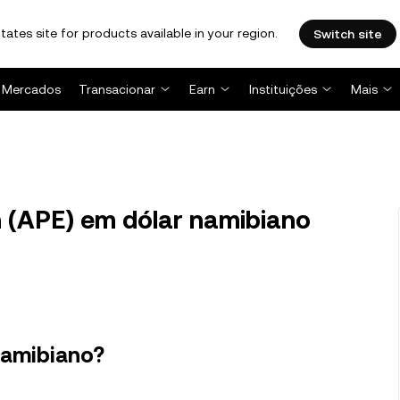
tates site for products available in your region.
Switch site
Mercados
Transacionar
Earn
Instituições
Mais
 (APE) em dólar namibiano
namibiano?