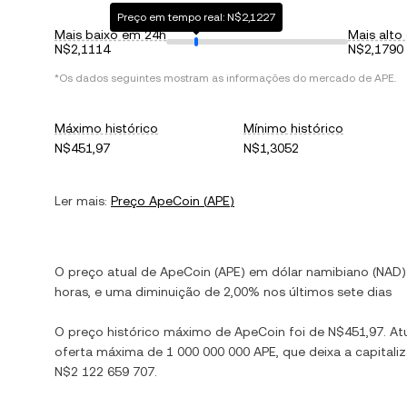
Preço em tempo real: N$2,1227
Mais baixo em 24h
Mais alto
N$2,1114
N$2,1790
*Os dados seguintes mostram as informações do mercado de
APE
.
Máximo histórico
Mínimo histórico
N$451,97
N$1,3052
Ler mais:
Preço
ApeCoin
(
APE
)
O preço atual de
ApeCoin
(
APE
) em
dólar namibiano
(
NAD
horas, e
uma diminuição
de
2,00%
nos últimos sete dias
O preço histórico máximo de
ApeCoin
foi de
N$451,97
. A
oferta máxima de
1 000 000 000 APE
, que deixa a capita
N$2 122 659 707
.