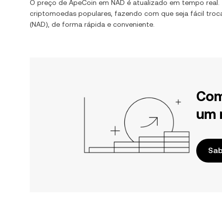
O preço de
ApeCoin
em
NAD
é atualizado em tempo real
criptomoedas populares, fazendo com que seja fácil troc
(
NAD
), de forma rápida e conveniente.
Com
um 
Sab