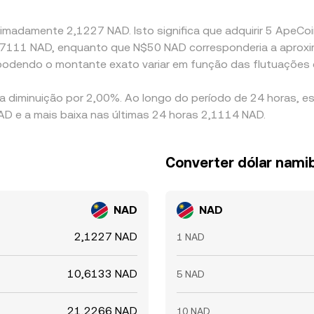
imadamente 2,1227 NAD. Isto significa que adquirir 5 ApeCoin
 0,47111 NAD, enquanto que N$50 NAD corresponderia a apro
podendo o montante exato variar em função das flutuações
a diminuição por 2,00%. Ao longo do período de 24 horas, e
D e a mais baixa nas últimas 24 horas 2,1114 NAD.
Converter dólar nami
NAD
NAD
2,1227 NAD
1 NAD
10,6133 NAD
5 NAD
21,2266 NAD
10 NAD