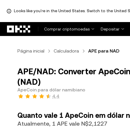
Looks like you're in the United States. Switch to the United S
Avançar para conteúdo principal
Comprar criptomoedas
Depositar
Página inicial
Calculadora
APE para NAD
APE/NAD: Converter ApeCoin
(NAD)
ApeCoin para dólar namibiano
4,4
Quanto vale 1 ApeCoin em dólar 
Atualmente, 1 APE vale N$2,1227