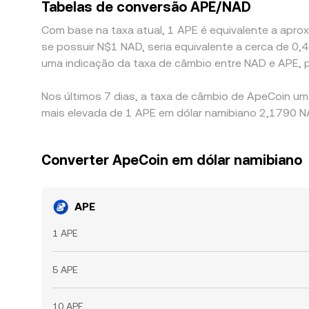
Tabelas de conversão APE/NAD
Com base na taxa atual, 1 APE é equivalente a aprox
se possuir N$1 NAD, seria equivalente a cerca de
uma indicação da taxa de câmbio entre NAD e APE, 
Nos últimos 7 dias, a taxa de câmbio de ApeCoin um
mais elevada de 1 APE em dólar namibiano 2,1790 NA
Converter ApeCoin em dólar namibiano
APE
1 APE
5 APE
10 APE