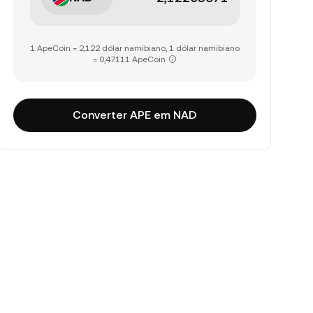
1 ApeCoin = 2,122 dólar namibiano, 1 dólar namibiano
= 0,47111 ApeCoin
Converter APE em NAD