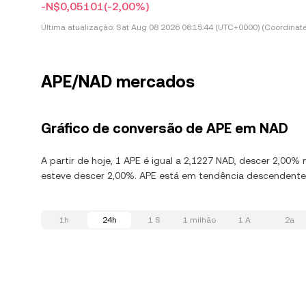
-N$0,05101
(-2,00%)
Última atualização:
Sat Aug 08 2026 06:15:44 (UTC+0000) (Coordinate
APE/NAD mercados
Gráfico de conversão de APE em NAD
A partir de hoje, 1 APE é igual a 2,1227 NAD, descer 2,00
esteve descer 2,00%. APE está em tendência descendente, 
1h
24h
1 S
1 milhão
1 A
2a