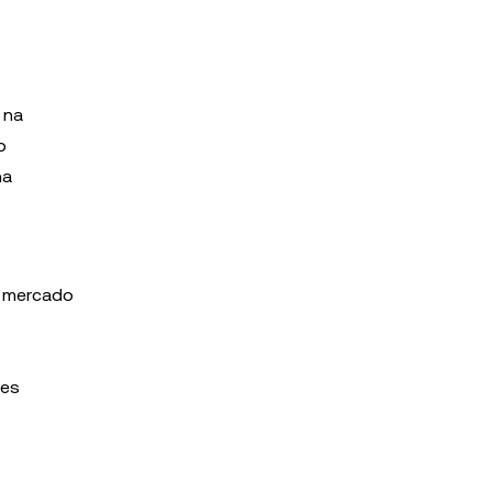
 na
o
na
o mercado
ues