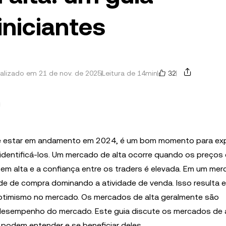
iniciantes
32
alizado em 21 de nov. de 2025
Leitura de 14min
 estar em andamento em 2024, é um bom momento para expl
dentificá-los. Um mercado de alta ocorre quando os preços
 em alta e a confiança entre os traders é elevada. Em um me
dade de compra dominando a atividade de venda. Isso resulta
timismo no mercado. Os mercados de alta geralmente são
esempenho do mercado. Este guia discute os mercados de a
 podem entender e se beneficiar deles.