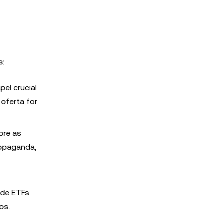
s:
el crucial
oferta for
bre as
ropaganda,
 de ETFs
os.