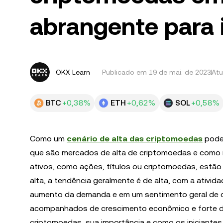
abrangente para 
OKX Learn
Publicado em
19 de mai. de 2023
Atu
BTC
+0,38%
ETH
+0,62%
SOL
+0,58%
Como um
cenário de alta das criptomoedas
pode
que são mercados de alta de criptomoedas e como i
ativos, como ações, títulos ou criptomoedas, estão
alta, a tendência geralmente é de alta, com a ativi
aumento da demanda e em um sentimento geral de o
acompanhados de crescimento econômico e forte d
criptomoedas, sua importância e como os iniciantes