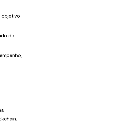
 objetivo
ado de
esempenho,
es
ckchain.