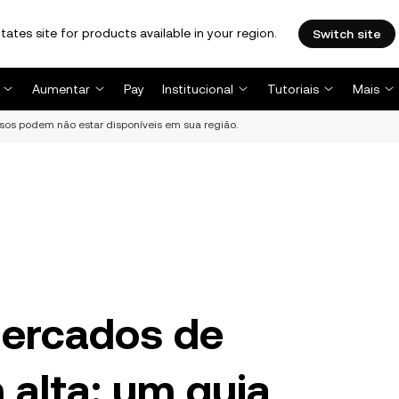
tates site for products available in your region.
Switch site
Aumentar
Pay
Institucional
Tutoriais
Mais
rsos podem não estar disponíveis em sua região.
mercados de
alta: um guia