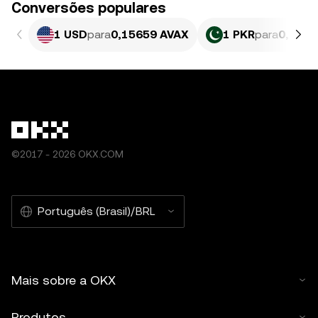
Conversões populares
1 USD
para
0,15659 AVAX
1 PKR
para
0,0005
©2017 - 2026 OKX.COM
Português (Brasil)/BRL
Mais sobre a OKX
Produtos