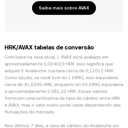
Saiba mais sobre AVAX
HRK/AVAX tabelas de conversão
Com base na taxa atual, 1 AVAX está avaliado em
aproximadamente 0,024023 HRK. Isso significa que
adquirir 5 Avalanche custaria cerca de 0,12012 HRK.
Como opção, se você tiver kn 1 (HRK), isso equivaleria
cerca de 41,6265 HRK, enquanto kn 50 (HRK) equivaleria
a aproximadamente 2.081,32 HRK. Esses valores
fornecem uma estimativa da taxa de câmbio entre HRK
e AVAX, mas o valor exato pode variar dependendo das
flutuações do mercado.
Nos últimos 7 dias, a taxa de câmbio do Avalanche um