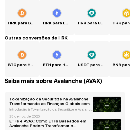
HRK para BTC
HRK para ETH
HRK para USDT
Outras conversões de HRK
BTC para HRK
ETH para HRK
USDT para HRK
Saiba mais sobre Avalanche (AVAX)
Tokenização da Securitize na Avalanche:
Transformando as Finanças Globais com
Inovação em Blockchain
Introdução à Tokenização da Securitize e Avalanch
e A indústria financeira está passando por uma rev
28 de nov. de 2025
olução transformadora, com a tecnologia blockchai
ETFs e AVAX: Como ETFs Baseados em
n liderando essa mudança. Entre os avanços mais i
Avalanche Podem Transformar o
nov