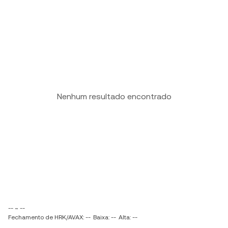
Nenhum resultado encontrado
-- ~ --
Fechamento de HRK/AVAX: --
Baixa: --
Alta: --