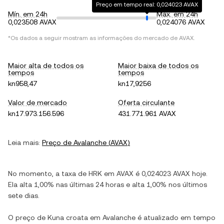
Preço em tempo real: 0,024023 AVAX
Mín. em 24h
Máx. em 24h
0,023508 AVAX
0,024076 AVAX
*Os dados a seguir mostram as informações do mercado de
AVAX
.
Maior alta de todos os
Maior baixa de todos os
tempos
tempos
kn958,47
kn17,9256
Valor de mercado
Oferta circulante
kn17.973.156.596
431.771.961 AVAX
Leia mais:
Preço de
Avalanche
(
AVAX
)
No momento, a taxa de
HRK
em
AVAX
é
0,024023
AVAX
hoje.
Ela
alta
1,00%
nas últimas 24 horas e
alta
1,00%
nos últimos
sete dias.
O preço de
Kuna croata
em
Avalanche
é atualizado em tempo