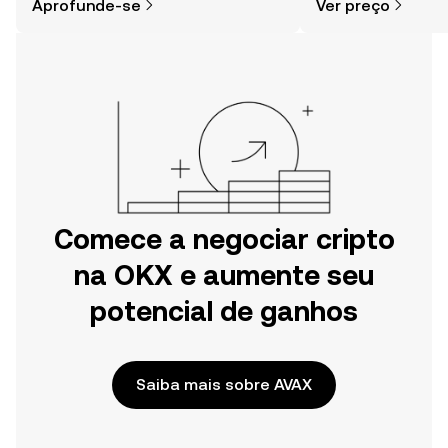
Aprofunde-se
Ver preço
especialmente quando você já sabe
por onde começar.
Comece a negociar cripto
na OKX e aumente seu
potencial de ganhos
Saiba mais sobre AVAX