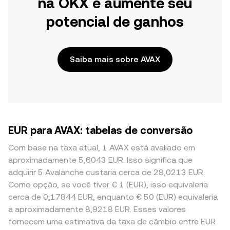
na OKX e aumente seu
potencial de ganhos
Saiba mais sobre AVAX
EUR para AVAX: tabelas de conversão
Com base na taxa atual, 1 AVAX está avaliado em
aproximadamente 5,6043 EUR. Isso significa que
adquirir 5 Avalanche custaria cerca de 28,0213 EUR.
Como opção, se você tiver € 1 (EUR), isso equivaleria
cerca de 0,17844 EUR, enquanto € 50 (EUR) equivaleria
a aproximadamente 8,9218 EUR. Esses valores
fornecem uma estimativa da taxa de câmbio entre EUR