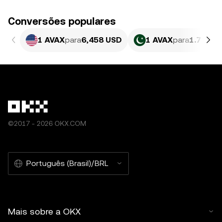
Conversões populares
1 AVAX
para
6,458 USD
1 AVAX
para
1.793,7
©2017 - 2026 OKX.COM
Português (Brasil)/BRL
Mais sobre a OKX