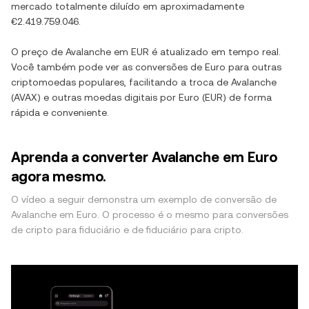
mercado totalmente diluído em aproximadamente
€2.419.759.046
.
O preço de
Avalanche
em
EUR
é atualizado em tempo real.
Você também pode ver as conversões de
Euro
para outras
criptomoedas populares, facilitando a troca de
Avalanche
(
AVAX
) e outras moedas digitais por
Euro
(
EUR
) de forma
rápida e conveniente.
Aprenda a converter Avalanche em Euro
agora mesmo.
O vídeo a seguir demonstra um exemplo de conversão de
Avalanche em Euro. O processo é o mesmo para conversões
de cripto para fiduciário e de fiduciário para cripto.