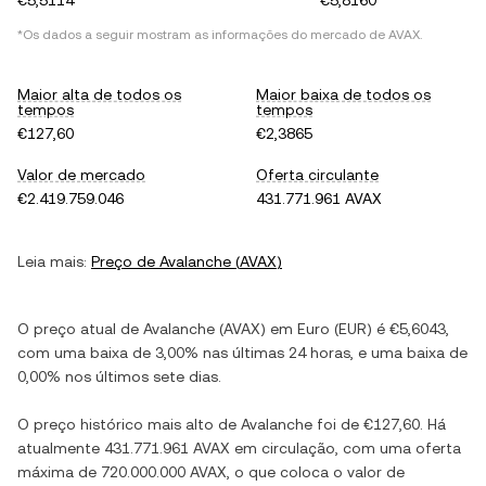
€5,5114
€5,8160
*Os dados a seguir mostram as informações do mercado de
AVAX
.
Maior alta de todos os
Maior baixa de todos os
tempos
tempos
€127,60
€2,3865
Valor de mercado
Oferta circulante
€2.419.759.046
431.771.961 AVAX
Leia mais:
Preço de
Avalanche
(
AVAX
)
O preço atual de
Avalanche
(
AVAX
) em
Euro
(
EUR
) é
€5,6043
,
com
uma baixa
de
3,00%
nas últimas 24 horas, e
uma baixa
de
0,00%
nos últimos sete dias.
O preço histórico mais alto de
Avalanche
foi de
€127,60
. Há
atualmente
431.771.961 AVAX
em circulação, com uma oferta
máxima de
720.000.000 AVAX
, o que coloca o valor de