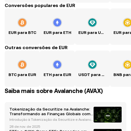
Conversões populares de EUR
EUR para BTC
EUR para ETH
EUR para USDT
Outras conversões de EUR
BTC para EUR
ETH para EUR
USDT para EUR
Saiba mais sobre Avalanche (AVAX)
Tokenização da Securitize na Avalanche:
Transformando as Finanças Globais com
Inovação em Blockchain
Introdução à Tokenização da Securitize e Avalanch
e A indústria financeira está passando por uma rev
28 de nov. de 2025
olução transformadora, com a tecnologia blockchai